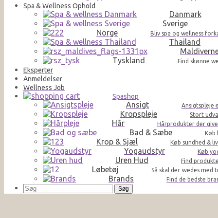
Spa & Wellness Ophold
Danmark
Sverige
Norge
Bliv spa og wellness for
Thailand
Maldivern
Tyskland
Find skønne we
Eksperter
Anmeldelser
Wellness Job
Spashop
Ansigt
Ansigtspleje 
Kropspleje
Stort udva
Hår
Hårprodukter der giver 
Bad & Sæbe
Køb 
Krop & Sjæl
Køb sundhed & liv
Yogaudstyr
Køb yog
Uren Hud
Find produkte
Løbetøj
Så skal der svedes med t
Brands
Find de bedste br
Søg
efter: