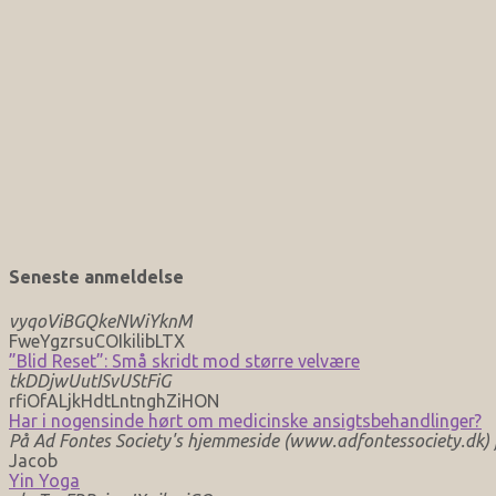
Seneste anmeldelse
vyqoViBGQkeNWiYknM
FweYgzrsuCOIkilibLTX
”Blid Reset”: Små skridt mod større velvære
tkDDjwUutISvUStFiG
rfiOfALjkHdtLntnghZiHON
Har i nogensinde hørt om medicinske ansigtsbehandlinger?
På Ad Fontes Society's hjemmeside (www.adfontessociety.dk) fi
Jacob
Yin Yoga