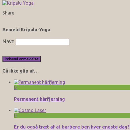
Share
Anmeld Kripalu-Yoga
Navn
Gå ikke glip af…
0
Permanent hårfjerning
0
Er du også træt af at barbere ben hver eneste dag?