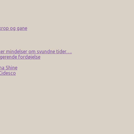
 krop og gane
er mindelser om svundne tider….
gerende fordøjelse
na Shine
 Cidesco