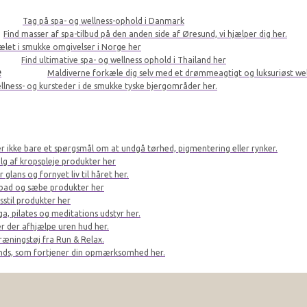
Tag på spa- og wellness-ophold i Danmark
Find masser af spa-tilbud på den anden side af Øresund, vi hjælper dig her.
kælet i smukke omgivelser i Norge her
Find ultimative spa- og wellness ophold i Thailand her
e
Maldiverne forkæle dig selv med et drømmeagtigt og luksuriøst we
llness- og kursteder i de smukke tyske bjergområder her.
er ikke bare et spørgsmål om at undgå tørhed, pigmentering eller rynker.
lg af kropspleje produkter her
glans og fornyet liv til håret her.
bad og sæbe produkter her
sstil produkter her
a, pilates og meditations udstyr her.
r der afhjælpe uren hud her.
ræningstøj fra Run & Relax.
ands, som fortjener din opmærksomhed her.