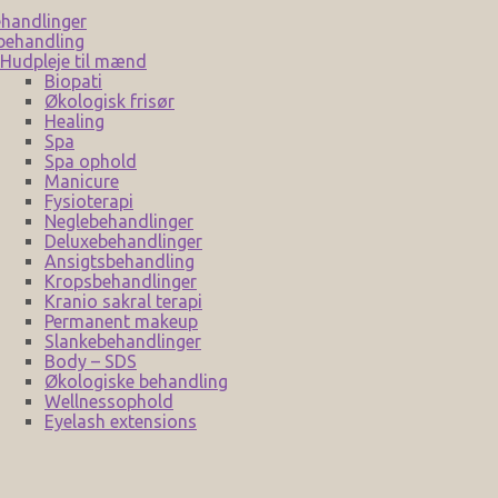
handlinger
behandling
Hudpleje til mænd
Biopati
Økologisk frisør
Healing
Spa
Spa ophold
Manicure
Fysioterapi
Neglebehandlinger
Deluxebehandlinger
Ansigtsbehandling
Kropsbehandlinger
Kranio sakral terapi
Permanent makeup
Slankebehandlinger
Body – SDS
Økologiske behandling
Wellnessophold
Eyelash extensions