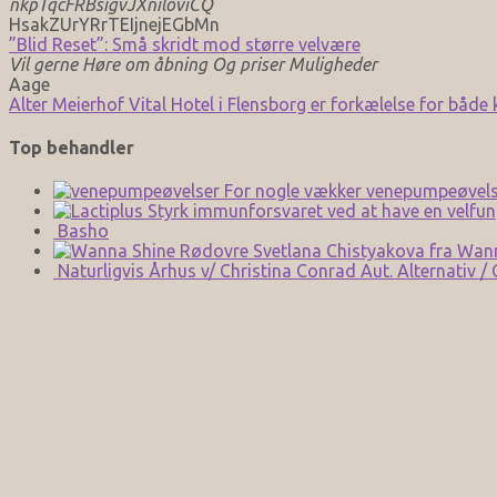
nkpTqcFRBsigvJXniloviCQ
HsakZUrYRrTEIjnejEGbMn
”Blid Reset”: Små skridt mod større velvære
Vil gerne Høre om åbning Og priser Muligheder
Aage
Alter Meierhof Vital Hotel i Flensborg er forkælelse for både
Top behandler
For nogle vækker venepumpeøvels
Styrk immunforsvaret ved at have en velfun
Basho
Svetlana Chistyakova fra Wan
Naturligvis Århus v/ Christina Conrad Aut. Alternativ /