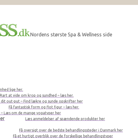
Nordens største Spa & Wellness side
nhed lige her.
Rart at vide om krop og sundhed – læs her.
r dit out-put – Find lækre og sunde opskrifter her
Få fantastisk form og flot figur – læs her.
le – Læs om de mange yogatyper her
er
Læs anmeldelser af spændende produkter her
Få oversigt over de bedste behandlingssteder i Danmark her
Få et hurtigt overblik over de forskellige behandlingstyper