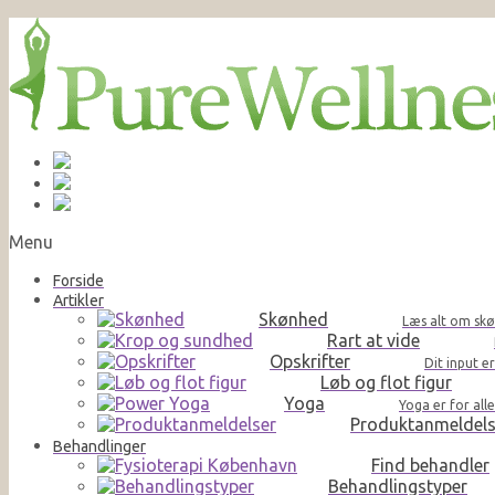
Menu
Forside
Artikler
Skønhed
Læs alt om skø
Rart at vide
Opskrifter
Dit input e
Løb og flot figur
Yoga
Yoga er for al
Produktanmeldels
Behandlinger
Find behandler
Behandlingstyper