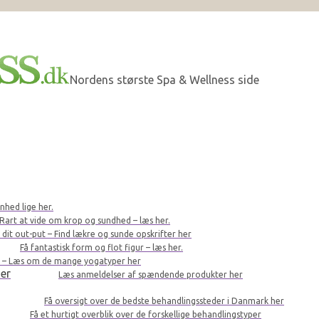
Nordens største Spa & Wellness side
nhed lige her.
Rart at vide om krop og sundhed – læs her.
r dit out-put – Find lækre og sunde opskrifter her
Få fantastisk form og flot figur – læs her.
le – Læs om de mange yogatyper her
er
Læs anmeldelser af spændende produkter her
Få oversigt over de bedste behandlingssteder i Danmark her
Få et hurtigt overblik over de forskellige behandlingstyper