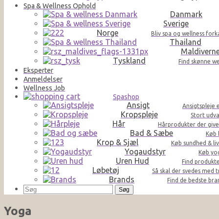
Spa & Wellness Ophold
Danmark
Sverige
Norge
Bliv spa og wellness for
Thailand
Maldivern
Tyskland
Find skønne we
Eksperter
Anmeldelser
Wellness Job
Spashop
Ansigt
Ansigtspleje 
Kropspleje
Stort udva
Hår
Hårprodukter der giver 
Bad & Sæbe
Køb 
Krop & Sjæl
Køb sundhed & liv
Yogaudstyr
Køb yog
Uren Hud
Find produkte
Løbetøj
Så skal der svedes med t
Brands
Find de bedste br
Søg
efter:
Yoga