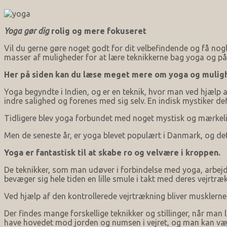
Yoga gør dig
rolig og mere fokuseret
Vil du gerne gøre noget godt for dit velbefindende og få nogle
masser af muligheder for at lære teknikkerne bag yoga og på 
Her på siden kan du læse meget mere om yoga og mulig
Yoga begyndte i Indien, og er en teknik, hvor man ved hjælp 
indre salighed og forenes med sig selv. En indisk mystiker de
Tidligere blev yoga forbundet med noget mystisk og mærkeli
Men de seneste år, er yoga blevet populært i Danmark, og det
Yoga er fantastisk til at skabe ro og velvære i kroppen.
De teknikker, som man udøver i forbindelse med yoga, arbejd
bevæger sig hele tiden en lille smule i takt med deres vejrtræ
Ved hjælp af den kontrollerede vejrtrækning bliver musklern
Der findes mange forskellige teknikker og stillinger, når man
have hovedet mod jorden og numsen i vejret, og man kan væ