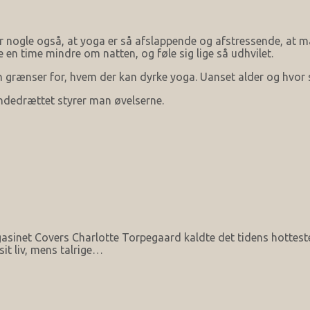
r nogle også, at yoga er så afslappende og afstressende, at m
en time mindre om natten, og føle sig lige så udhvilet.
en grænser for, hvem der kan dyrke yoga. Uanset alder og hvor
åndedrættet styrer man øvelserne.
agasinet Covers Charlotte Torpegaard kaldte det tidens hott
it liv, mens talrige…