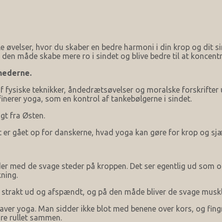
 øvelser, hvor du skaber en bedre harmoni i din krop og dit sin
den måde skabe mere ro i sindet og blive bedre til at koncentr
hederne.
af fysiske teknikker, åndedrætsøvelser og moralske forskrifter
finerer yoga, som en kontrol af tankebølgerne i sindet.
gt fra Østen.
 er gået op for danskerne, hvad yoga kan gøre for krop og sjæ
er med de svage steder på kroppen. Det ser egentlig ud som om
kning.
e strakt ud og afspændt, og på den måde bliver de svage muskle
 laver yoga. Man sidder ikke blot med benene over kors, og fing
re rullet sammen.