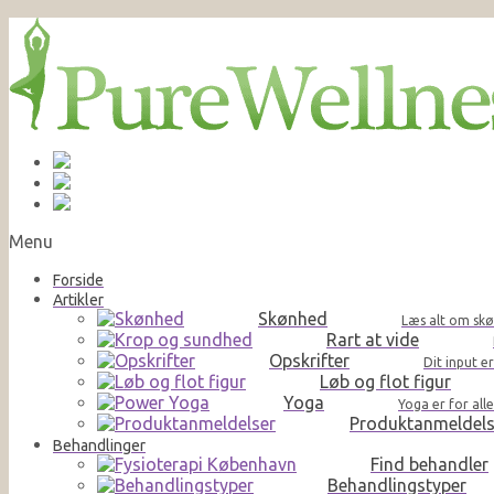
Menu
Forside
Artikler
Skønhed
Læs alt om skø
Rart at vide
Opskrifter
Dit input e
Løb og flot figur
Yoga
Yoga er for al
Produktanmeldels
Behandlinger
Find behandler
Behandlingstyper