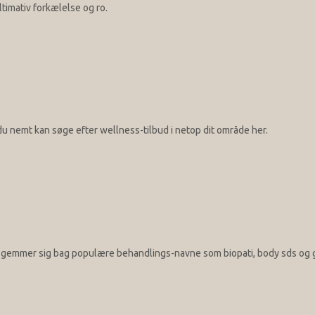
imativ forkælelse og ro.
u nemt kan søge efter wellness-tilbud i netop dit område her.
er gemmer sig bag populære behandlings-navne som biopati, body sds og g