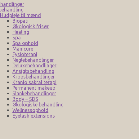
handlinger
behandling
Hudpleje til mænd
Biopati
Økologisk frisør
Healing
Spa
Spa ophold
Manicure
Fysioterapi
Neglebehandlinger
Deluxebehandlinger
Ansigtsbehandling
Kropsbehandlinger
Kranio sakral terapi
Permanent makeup
Slankebehandlinger
Body – SDS
Økologiske behandling
Wellnessophold
Eyelash extensions