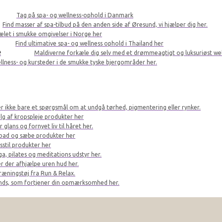
Tag på spa- og wellness-ophold i Danmark
Find masser af spa-tilbud på den anden side af Øresund, vi hjælper dig her.
kælet i smukke omgivelser i Norge her
Find ultimative spa- og wellness ophold i Thailand her
e
Maldiverne forkæle dig selv med et drømmeagtigt og luksuriøst we
llness- og kursteder i de smukke tyske bjergområder her.
er ikke bare et spørgsmål om at undgå tørhed, pigmentering eller rynker.
lg af kropspleje produkter her
glans og fornyet liv til håret her.
bad og sæbe produkter her
sstil produkter her
a, pilates og meditations udstyr her.
r der afhjælpe uren hud her.
ræningstøj fra Run & Relax.
ands, som fortjener din opmærksomhed her.