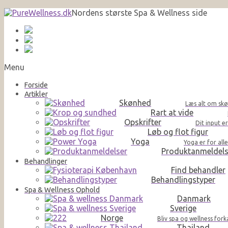
Nordens største Spa & Wellness side
Menu
Forside
Artikler
Skønhed
Læs alt om skø
Rart at vide
Opskrifter
Dit input e
Løb og flot figur
Yoga
Yoga er for al
Produktanmeldels
Behandlinger
Find behandler
Behandlingstyper
Spa & Wellness Ophold
Danmark
Sverige
Norge
Bliv spa og wellness for
Thailand