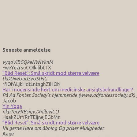
Seneste anmeldelse
vyqoViBGQkeNWiYknM
FweYgzrsuCOIkilibLTX
”Blid Reset”: Små skridt mod større velvære
tkDDjwUutISvUStFiG
rfiOfALjkHdtLntnghZiHON
Har i nogensinde hørt om medicinske ansigtsbehandlinger?
På Ad Fontes Society's hjemmeside (www.adfontessociety.dk) fi
Jacob
Yin Yoga
nkpTqcFRBsigvJXniloviCQ
HsakZUrYRrTEIjnejEGbMn
”Blid Reset”: Små skridt mod større velvære
Vil gerne Høre om åbning Og priser Muligheder
Aage