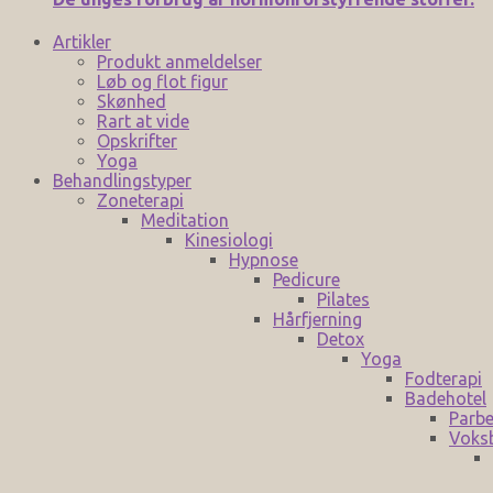
Artikler
Produkt anmeldelser
Løb og flot figur
Skønhed
Rart at vide
Opskrifter
Yoga
Behandlingstyper
Zoneterapi
Meditation
Kinesiologi
Hypnose
Pedicure
Pilates
Hårfjerning
Detox
Yoga
Fodterapi
Badehotel
Parbe
Voks