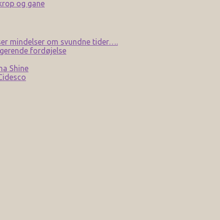
 krop og gane
er mindelser om svundne tider….
gerende fordøjelse
na Shine
 Cidesco