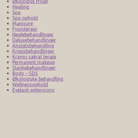
Økologisk frisør
Healing
Spa
Spa ophold
Manicure
Fysioterapi
Neglebehandlinger
Deluxebehandlinger
Ansigtsbehandling
Kropsbehandlinger
Kranio sakral terapi
Permanent makeup
Slankebehandlinger
Body – SDS
Økologiske behandling
Wellnessophold
Eyelash extensions