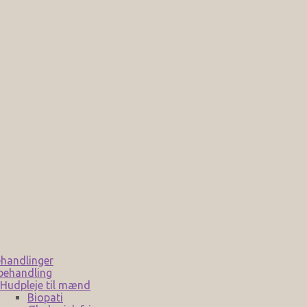
handlinger
behandling
Hudpleje til mænd
Biopati