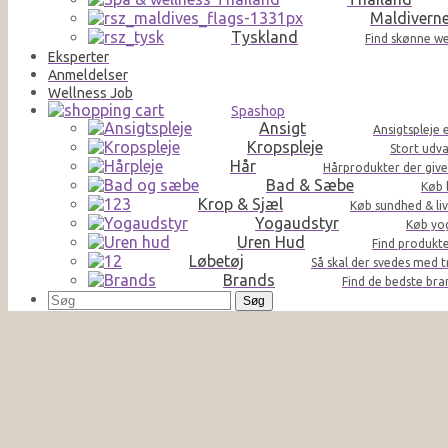
Maldivern
Tyskland
Find skønne we
Eksperter
Anmeldelser
Wellness Job
Spashop
Ansigt
Ansigtspleje 
Kropspleje
Stort udva
Hår
Hårprodukter der giver 
Bad & Sæbe
Køb 
Krop & Sjæl
Køb sundhed & liv
Yogaudstyr
Køb yog
Uren Hud
Find produkte
Løbetøj
Så skal der svedes med t
Brands
Find de bedste br
Søg
efter: