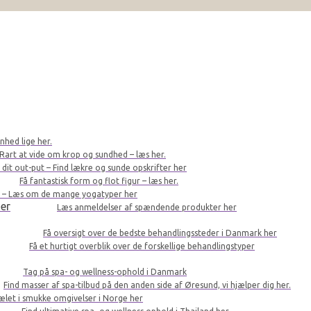
nhed lige her.
Rart at vide om krop og sundhed – læs her.
r dit out-put – Find lækre og sunde opskrifter her
Få fantastisk form og flot figur – læs her.
le – Læs om de mange yogatyper her
er
Læs anmeldelser af spændende produkter her
Få oversigt over de bedste behandlingssteder i Danmark her
Få et hurtigt overblik over de forskellige behandlingstyper
Tag på spa- og wellness-ophold i Danmark
Find masser af spa-tilbud på den anden side af Øresund, vi hjælper dig her.
kælet i smukke omgivelser i Norge her