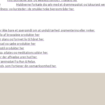
Find ultimative spa- og wellness ophold i Thailand her
e
Maldiverne forkæle dig selv med et drømmeagtigt og luksuriøst we
llness- og kursteder i de smukke tyske bjergområder her.
er ikke bare et spørgsmål om at undgå tørhed, pigmentering eller rynker.
lg af kropspleje produkter her
glans og fornyet liv til håret her.
bad og sæbe produkter her
sstil produkter her
a, pilates og meditations udstyr her.
r der afhjælpe uren hud her.
ræningstøj fra Run & Relax.
ands, som fortjener din opmærksomhed her.