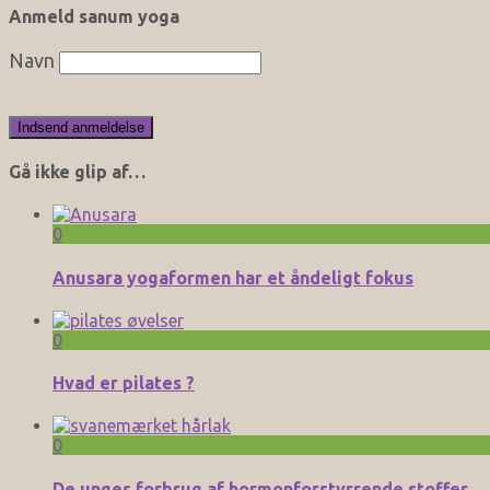
Anmeld sanum yoga
Navn
Gå ikke glip af…
0
Anusara yogaformen har et åndeligt fokus
0
Hvad er pilates ?
0
De unges forbrug af hormonforstyrrende stoffer.