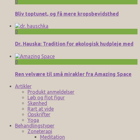
0
Bliv toptunet, og få mere kropsbevidsthed
0
Dr. Hauska: Tradition for økologisk hudpleje med
0
Ren velvære til små mirakler fra Amazing Space
Artikler
Produkt anmeldelser
Løb og flot figur
Skønhed
Rart at vide
Opskrifter
Yoga
Behandlingstyper
Zoneterapi
Meditation