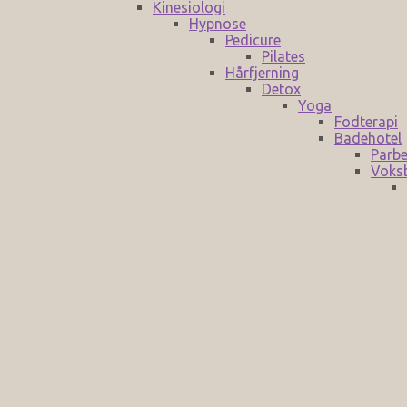
Kinesiologi
Hypnose
Pedicure
Pilates
Hårfjerning
Detox
Yoga
Fodterapi
Badehotel
Parbe
Voks