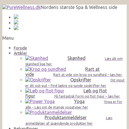
Nordens største Spa & Wellness side
Menu
Forside
Artikler
Skønhed
Læs alt om
skønhed lige her.
Rart at
vide
Rart at vide om krop og sundhed – læs her.
Opskrifter
Dit input
er dit out-put – Find lækre og sunde opskrifter her
Løb og flot
figur
Få fantastisk form og flot figur – læs her.
Yoga
Yoga er for
alle – Læs om de mange yogatyper her
Produktanmeldelser
Læs
anmeldelser af spændende produkter her
Behandlinger