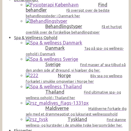
Find
behandler
Få oversigt over de bedste
behandlingssteder i Danmark her
Behandlingstyper
Få et hurtigt
overblik over de forskellige behandlingstyper
Spa & Wellness Ophold
Danmark
Tag på spa- og wellness-
ophold i Danmark
Sverige
Find masser af spa-tilbud på
den anden side af Øresund, vi hjælper dig her.
Norge
Bliv spa og wellness
forkælet i smukke omgivelser i Norge her
Thailand
Find ultimative spa- og
wellness ophold i Thailand her
Maldiverne
Maldiverne forkæle dig
selv med et drømmeagtigt og luksuriøst wellnessophold
Tyskland
Find skønne
wellness- og kursteder i de smukke tyske bjergområder her.
Eksperter