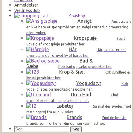
Anmeldelser
Wellness Job
Spashop
Ansigt
Ansigtspleje
er ikke bare et spørgsmål om at undgå tørhed, pigmentering
eller rynker.
Kropspleje
Stort
udvalg af kropspleje produkter her
Hår
Hårprodukter der
giver glans og fornyet liv til håret her.
Bad &
Sæbe
Køb bad og sæbe produkter her
Krop & Sjæl
Køb sundhed &
livsstil produkter her
Yogaudstyr
Køb
yoga, pilates og meditations udstyr her.
Uren Hud
Find
produkter der afhjælpe uren hud her.
Løbetøj
Så skal der svedes med
træningstøj fra Run & Relax.
Brands
Find de bedste
brands, som fortjener din opmærksomhed her.
Søg
efter: