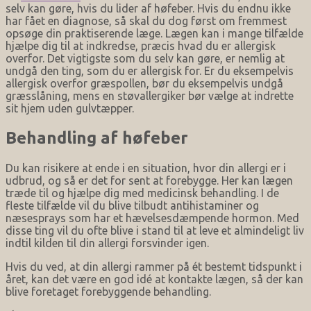
selv kan gøre, hvis du lider af høfeber. Hvis du endnu ikke
har fået en diagnose, så skal du dog først om fremmest
opsøge din praktiserende læge. Lægen kan i mange tilfælde
hjælpe dig til at indkredse, præcis hvad du er allergisk
overfor. Det vigtigste som du selv kan gøre, er nemlig at
undgå den ting, som du er allergisk for. Er du eksempelvis
allergisk overfor græspollen, bør du eksempelvis undgå
græsslåning, mens en støvallergiker bør vælge at indrette
sit hjem uden gulvtæpper.
Behandling af høfeber
Du kan risikere at ende i en situation, hvor din allergi er i
udbrud, og så er det for sent at forebygge. Her kan lægen
træde til og hjælpe dig med medicinsk behandling. I de
fleste tilfælde vil du blive tilbudt antihistaminer og
næsesprays som har et hævelsesdæmpende hormon. Med
disse ting vil du ofte blive i stand til at leve et almindeligt liv
indtil kilden til din allergi forsvinder igen.
Hvis du ved, at din allergi rammer på ét bestemt tidspunkt i
året, kan det være en god idé at kontakte lægen, så der kan
blive foretaget forebyggende behandling.