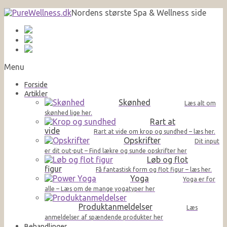
Nordens største Spa & Wellness side
Menu
Forside
Artikler
Skønhed
Læs alt om
skønhed lige her.
Rart at
vide
Rart at vide om krop og sundhed – læs her.
Opskrifter
Dit input
er dit out-put – Find lækre og sunde opskrifter her
Løb og flot
figur
Få fantastisk form og flot figur – læs her.
Yoga
Yoga er for
alle – Læs om de mange yogatyper her
Produktanmeldelser
Læs
anmeldelser af spændende produkter her
Behandlinger