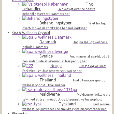
Find
behandler
Få oversigt over de bedste
behandlingssteder i Danmark her
Behandlingstyper
Få et hurtigt
overblik over de forskellige behandlingstyper
Spa & Wellness Ophold
Danmark
Tag på spa- og wellness-
ophold i Danmark
Sverige
Find masser af spa-tilbud på
den anden side af Øresund, vi hjælper dig her.
Norge
Bliv spa og wellness
forkælet i smukke omgivelser i Norge her
Thailand
Find ultimative spa- og
wellness ophold i Thailand her
Maldiverne
Maldiverne forkæle dig
selv med et drømmeagtigt og luksuriøst wellnessophold
Tyskland
Find skønne
wellness- og kursteder i de smukke tyske bjergområder her.
Eksperter