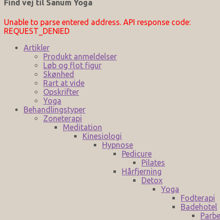
Find vej til Sanum Yoga
Unable to parse entered address. API response code:
REQUEST_DENIED
Artikler
Produkt anmeldelser
Løb og flot figur
Skønhed
Rart at vide
Opskrifter
Yoga
Behandlingstyper
Zoneterapi
Meditation
Kinesiologi
Hypnose
Pedicure
Pilates
Hårfjerning
Detox
Yoga
Fodterapi
Badehotel
Parbe