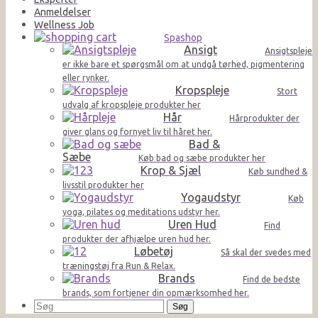
Anmeldelser
Wellness Job
Spashop
Ansigt
Ansigtspleje
er ikke bare et spørgsmål om at undgå tørhed, pigmentering
eller rynker.
Kropspleje
Stort
udvalg af kropspleje produkter her
Hår
Hårprodukter der
giver glans og fornyet liv til håret her.
Bad &
Sæbe
Køb bad og sæbe produkter her
Krop & Sjæl
Køb sundhed &
livsstil produkter her
Yogaudstyr
Køb
yoga, pilates og meditations udstyr her.
Uren Hud
Find
produkter der afhjælpe uren hud her.
Løbetøj
Så skal der svedes med
træningstøj fra Run & Relax.
Brands
Find de bedste
brands, som fortjener din opmærksomhed her.
Søg
efter: