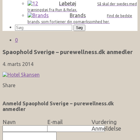
Løbetøj
Så skal der svedes med
træningstøj fra Run & Relax.
Brands
Find de bedste
brands, som fortjener din opmærksomhed her.
Søg
efter:
0
Spaophold Sverige – purewellness.dk anmedler
4. marts 2014
Share
Anmeld Spaophold Sverige – purewellness.dk
anmedler
Navn
E-mail
Vurdering
Anmeldelse