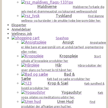
Maldiverne
Maldiverne forkæle dig
selv med et drømmeagtigt og luksuriøst wellnessophold
Tyskland
Find skønne
wellness- og kursteder i de smukke tyske bjergområder her.
Eksperter
Anmeldelser
Wellness Job
Spashop
Ansigt
Ansigtspleje
er ikke bare et spørgsmål om at undgå tørhed, pigmentering
eller rynker.
Kropspleje
Stort
udvalg af kropspleje produkter her
Hår
Hårprodukter der
giver glans og fornyet liv til håret her.
Bad &
Sæbe
Køb bad og sæbe produkter her
Krop & Sjæl
Køb sundhed &
livsstil produkter her
Yogaudstyr
Køb
yoga, pilates og meditations udstyr her.
Uren Hud
Find
produkter der afhjælpe uren hud her.