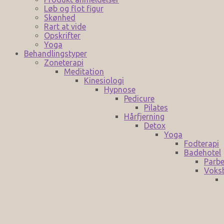
Løb og flot figur
Skønhed
Rart at vide
Opskrifter
Yoga
Behandlingstyper
Zoneterapi
Meditation
Kinesiologi
Hypnose
Pedicure
Pilates
Hårfjerning
Detox
Yoga
Fodterapi
Badehotel
Parbe
Voks