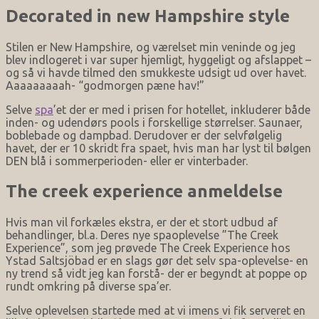
Decorated in new Hampshire style
Stilen er New Hampshire, og værelset min veninde og jeg
blev indlogeret i var super hjemligt, hyggeligt og afslappet –
og så vi havde tilmed den smukkeste udsigt ud over havet.
Aaaaaaaaah- “godmorgen pæne hav!”
Selve
spa
’et der er med i prisen for hotellet, inkluderer både
inden- og udendørs pools i forskellige størrelser. Saunaer,
boblebade og dampbad. Derudover er der selvfølgelig
havet, der er 10 skridt fra spaet, hvis man har lyst til bølgen
DEN blå i sommerperioden- eller er vinterbader.
The creek experience anmeldelse
Hvis man vil forkæles ekstra, er der et stort udbud af
behandlinger, bl.a. Deres nye spaoplevelse ”The Creek
Experience”, som jeg prøvede The Creek Experience hos
Ystad Saltsjöbad er en slags gør det selv spa-oplevelse- en
ny trend så vidt jeg kan forstå- der er begyndt at poppe op
rundt omkring på diverse spa’er.
Selve oplevelsen startede med at vi imens vi fik serveret en