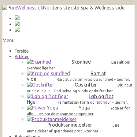
Nordens største Spa & Wellness side
Menu
Forside
Artikler
Skønhed
Læs alt om
skønhed lige her.
Rart at
vide
Rart at vide om krop og sundhed – læs her.
Opskrifter
Dit input
er dit out-put – Find lækre og sunde opskrifter her
Løb og flot
figur
Få fantastisk form og flot figur – læs her.
Yoga
Yoga er for
alle – Læs om de mange yogatyper her
Produktanmeldelser
Læs
anmeldelser af spændende produkter her
Behandlinger