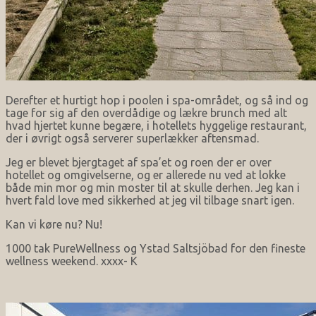
Derefter et hurtigt hop i poolen i spa-området, og så ind og
tage for sig af den overdådige og lækre brunch med alt
hvad hjertet kunne begære, i hotellets hyggelige restaurant,
der i øvrigt også serverer superlækker aftensmad.
Jeg er blevet bjergtaget af spa’et og roen der er over
hotellet og omgivelserne, og er allerede nu ved at lokke
både min mor og min moster til at skulle derhen. Jeg kan i
hvert fald love med sikkerhed at jeg vil tilbage snart igen.
Kan vi køre nu? Nu!
1000 tak PureWellness og Ystad Saltsjöbad for den fineste
wellness weekend. xxxx- K