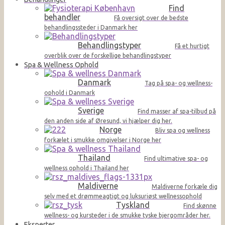
Find
behandler
Få oversigt over de bedste
behandlingssteder i Danmark her
Behandlingstyper
Få et hurtigt
overblik over de forskellige behandlingstyper
Spa & Wellness Ophold
Danmark
Tag på spa- og wellness-
ophold i Danmark
Sverige
Find masser af spa-tilbud på
den anden side af Øresund, vi hjælper dig her.
Norge
Bliv spa og wellness
forkælet i smukke omgivelser i Norge her
Thailand
Find ultimative spa- og
wellness ophold i Thailand her
Maldiverne
Maldiverne forkæle dig
selv med et drømmeagtigt og luksuriøst wellnessophold
Tyskland
Find skønne
wellness- og kursteder i de smukke tyske bjergområder her.
Eksperter