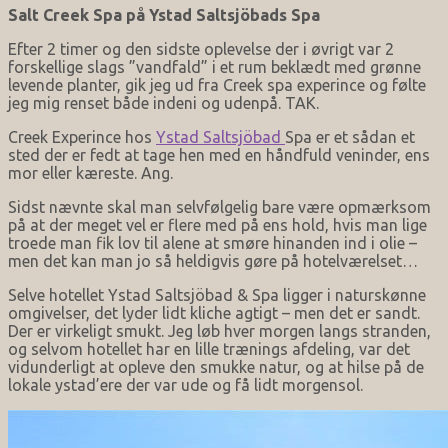
Salt Creek Spa på Ystad Saltsjöbads Spa
Efter 2 timer og den sidste oplevelse der i øvrigt var 2
forskellige slags ”vandfald” i et rum beklædt med grønne
levende planter, gik jeg ud fra Creek spa experince og følte
jeg mig renset både indeni og udenpå. TAK.
Creek Experince hos
Ystad Saltsjöbad
Spa er et sådan et
sted der er fedt at tage hen med en håndfuld veninder, ens
mor eller kæreste. Ang.
Sidst nævnte skal man selvfølgelig bare være opmærksom
på at der meget vel er flere med på ens hold, hvis man lige
troede man fik lov til alene at smøre hinanden ind i olie –
men det kan man jo så heldigvis gøre på hotelværelset…
Selve hotellet Ystad Saltsjöbad & Spa ligger i naturskønne
omgivelser, det lyder lidt kliche agtigt – men det er sandt.
Der er virkeligt smukt. Jeg løb hver morgen langs stranden,
og selvom hotellet har en lille trænings afdeling, var det
vidunderligt at opleve den smukke natur, og at hilse på de
lokale ystad’ere der var ude og få lidt morgensol.