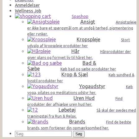
Anmeldelser
Wellness Job
Spashop
Ansigt
Ansigtspleje
er ikke bare et spørgsmål om at undgå tørhed, pigmentering
eller rynker.
Kropspleje
Stort
udvalg af kropspleje produkter her
Hår
Hårprodukter der
giver glans og fornyet liv til håret her.
Bad &
Sæbe
Køb bad og sæbe produkter her
Krop & Sjæl
Køb sundhed &
livsstil produkter her
Yogaudstyr
Køb
yoga, pilates og meditations udstyr her.
Uren Hud
Find
produkter der afhjælpe uren hud her.
Løbetøj
Så skal der svedes med
træningstøj fra Run & Relax.
Brands
Find de bedste
brands, som fortjener din opmærksomhed her.
Søg
efter: