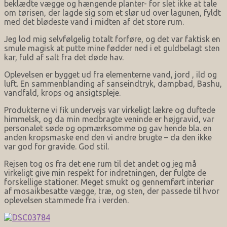
beklædte vægge og hængende planter- for slet ikke at tale
om tørisen, der lagde sig som et slør ud over lagunen, fyldt
med det blødeste vand i midten af det store rum.
Jeg lod mig selvfølgelig totalt forføre, og det var faktisk en
smule magisk at putte mine fødder ned i et guldbelagt sten
kar, fuld af salt fra det døde hav.
Oplevelsen er bygget ud fra elementerne vand, jord , ild og
luft. En sammenblanding af sanseindtryk, dampbad, Bashu,
vandfald, krops og ansigtspleje.
Produkterne vi fik undervejs var virkeligt lækre og duftede
himmelsk, og da min medbragte veninde er højgravid, var
personalet søde og opmærksomme og gav hende bla. en
anden kropsmaske end den vi andre brugte – da den ikke
var god for gravide. God stil.
Rejsen tog os fra det ene rum til det andet og jeg må
virkeligt give min respekt for indretningen, der fulgte de
forskellige stationer. Meget smukt og gennemført interiør
af mosaikbesatte vægge, træ, og sten, der passede til hvor
oplevelsen stammede fra i verden.