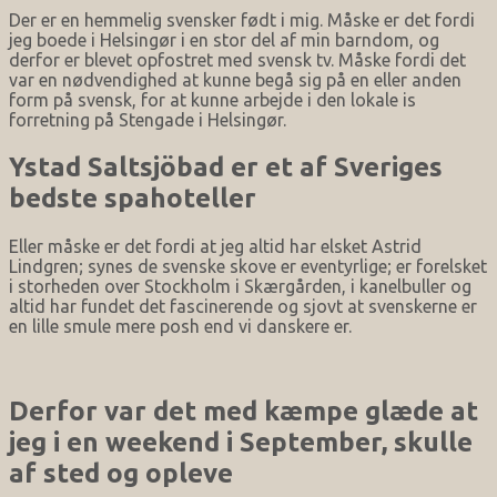
Der er en hemmelig svensker født i mig. Måske er det fordi
jeg boede i Helsingør i en stor del af min barndom, og
derfor er blevet opfostret med svensk tv. Måske fordi det
var en nødvendighed at kunne begå sig på en eller anden
form på svensk, for at kunne arbejde i den lokale is
forretning på Stengade i Helsingør.
Ystad Saltsjöbad er et af Sveriges
bedste spahoteller
Eller måske er det fordi at jeg altid har elsket Astrid
Lindgren; synes de svenske skove er eventyrlige; er forelsket
i storheden over Stockholm i Skærgården, i kanelbuller og
altid har fundet det fascinerende og sjovt at svenskerne er
en lille smule mere posh end vi danskere er.
Derfor var det med kæmpe glæde at
jeg i en weekend i September, skulle
af sted og opleve