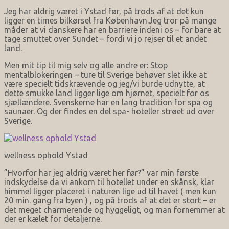
Jeg har aldrig været i Ystad før, på trods af at det kun
ligger en times bilkørsel fra København.Jeg tror på mange
måder at vi danskere har en barriere indeni os – for bare at
tage smuttet over Sundet – fordi vi jo rejser til et andet
land.
Men mit tip til mig selv og alle andre er: Stop
mentalblokeringen – ture til Sverige behøver slet ikke at
være specielt tidskrævende og jeg/vi burde udnytte, at
dette smukke land ligger lige om hjørnet, specielt for os
sjællændere. Svenskerne har en lang tradition for spa og
saunaer. Og der findes en del spa- hoteller strøet ud over
Sverige.
wellness ophold Ystad
”Hvorfor har jeg aldrig været her før?” var min første
indskydelse da vi ankom til hotellet under en skånsk, klar
himmel ligger placeret i naturen lige ud til havet ( men kun
20 min. gang fra byen ) , og på trods af at det er stort – er
det meget charmerende og hyggeligt, og man fornemmer at
der er kælet for detaljerne.