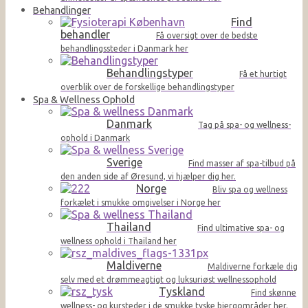
Behandlinger
Find
behandler
Få oversigt over de bedste
behandlingssteder i Danmark her
Behandlingstyper
Få et hurtigt
overblik over de forskellige behandlingstyper
Spa & Wellness Ophold
Danmark
Tag på spa- og wellness-
ophold i Danmark
Sverige
Find masser af spa-tilbud på
den anden side af Øresund, vi hjælper dig her.
Norge
Bliv spa og wellness
forkælet i smukke omgivelser i Norge her
Thailand
Find ultimative spa- og
wellness ophold i Thailand her
Maldiverne
Maldiverne forkæle dig
selv med et drømmeagtigt og luksuriøst wellnessophold
Tyskland
Find skønne
wellness- og kursteder i de smukke tyske bjergområder her.