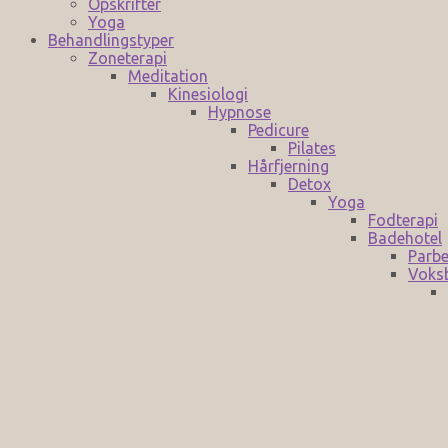
Opskrifter
Yoga
Behandlingstyper
Zoneterapi
Meditation
Kinesiologi
Hypnose
Pedicure
Pilates
Hårfjerning
Detox
Yoga
Fodterapi
Badehotel
Parbe
Voks