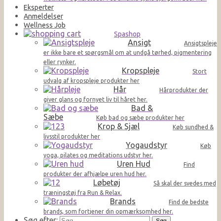
Eksperter
Anmeldelser
Wellness Job
Spashop
Ansigt
Ansigtspleje
er ikke bare et spørgsmål om at undgå tørhed, pigmentering
eller rynker.
Kropspleje
Stort
udvalg af kropspleje produkter her
Hår
Hårprodukter der
giver glans og fornyet liv til håret her.
Bad &
Sæbe
Køb bad og sæbe produkter her
Krop & Sjæl
Køb sundhed &
livsstil produkter her
Yogaudstyr
Køb
yoga, pilates og meditations udstyr her.
Uren Hud
Find
produkter der afhjælpe uren hud her.
Løbetøj
Så skal der svedes med
træningstøj fra Run & Relax.
Brands
Find de bedste
brands, som fortjener din opmærksomhed her.
Søg efter: