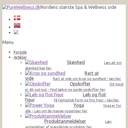
Nordens største Spa & Wellness side
Menu
Forside
Artikler
Skønhed
Læs alt om
skønhed lige her.
Rart at
vide
Rart at vide om krop og sundhed – læs her.
Opskrifter
Dit input
er dit out-put – Find lækre og sunde opskrifter her
Løb og flot
figur
Få fantastisk form og flot figur – læs her.
Yoga
Yoga er for
alle – Læs om de mange yogatyper her
Produktanmeldelser
Læs
anmeldelser af spændende produkter her