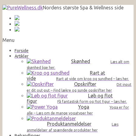
Nordens største Spa & Wellness side
Menu
Forside
Artikler
Skønhed
Læs alt om
skønhed lige her.
Rart at
vide
Rart at vide om krop og sundhed – læs her.
Opskrifter
Dit input
er dit out-put – Find lækre og sunde opskrifter her
Løb og flot
figur
Få fantastisk form og flot figur – læs her.
Yoga
Yoga er for
alle – Læs om de mange yogatyper her
Produktanmeldelser
Læs
anmeldelser af spændende produkter her
Behandlinger