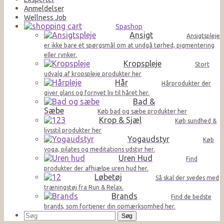
Anmeldelser
Wellness Job
Spashop
Ansigt
Ansigtspleje
er ikke bare et spørgsmål om at undgå tørhed, pigmentering
eller rynker.
Kropspleje
Stort
udvalg af kropspleje produkter her
Hår
Hårprodukter der
giver glans og fornyet liv til håret her.
Bad &
Sæbe
Køb bad og sæbe produkter her
Krop & Sjæl
Køb sundhed &
livsstil produkter her
Yogaudstyr
Køb
yoga, pilates og meditations udstyr her.
Uren Hud
Find
produkter der afhjælpe uren hud her.
Løbetøj
Så skal der svedes med
træningstøj fra Run & Relax.
Brands
Find de bedste
brands, som fortjener din opmærksomhed her.
Søg
efter: