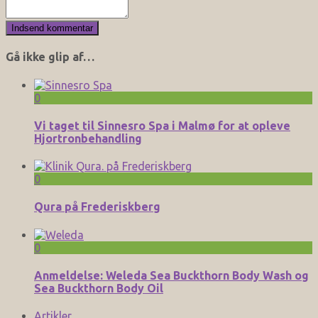
Gå ikke glip af…
0
Vi taget til Sinnesro Spa i Malmø for at opleve
Hjortronbehandling
0
Qura på Frederiskberg
0
Anmeldelse: Weleda Sea Buckthorn Body Wash og
Sea Buckthorn Body Oil
Artikler