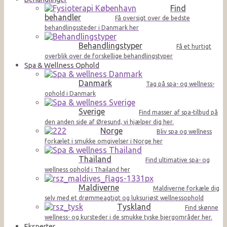
Find
behandler
Få oversigt over de bedste
behandlingssteder i Danmark her
Behandlingstyper
Få et hurtigt
overblik over de forskellige behandlingstyper
Spa & Wellness Ophold
Danmark
Tag på spa- og wellness-
ophold i Danmark
Sverige
Find masser af spa-tilbud på
den anden side af Øresund, vi hjælper dig her.
Norge
Bliv spa og wellness
forkælet i smukke omgivelser i Norge her
Thailand
Find ultimative spa- og
wellness ophold i Thailand her
Maldiverne
Maldiverne forkæle dig
selv med et drømmeagtigt og luksuriøst wellnessophold
Tyskland
Find skønne
wellness- og kursteder i de smukke tyske bjergområder her.
Eksperter