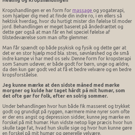
Kropshandlingen er en form for
massage
og yogaterapi,
som hjælper dig med at finde din indre ro, i en ellers så
hektisk hverdag, hvor du hurtigt mister din følelse til moder
jord. Behandlingen er meget baseret på åndedrættet og
dette gør også at man får en hel speciel følelse af
tilstedeværelse som man ofte glemmer.
Man får spændt op både psykisk og fysik og dette gør at
det er en stor hjælp mod bla. stres, søvnløshed og de små
indre kampe vi har med os selv. Denne form for kropsterapi
som Sanum udøver, er både godt for børn, unge og ældre,
da den kun gør godt ved at få et bedre velvære og en bedre
kropsforståelse.
Jeg kunne mærke at den sidste måned med mørke
morgner og kulde har taget hårdt på mit humør, som
det ofte gør for folk, efter en solrig sommer.
Under behandlingen hvor hun både fik masseret og trykket
godt og grundigt på ryggen, nærmere mine nyrer som ofte
er der ens angst og depression sidder, kunne jeg mærke en
forskel på mit humør. Hun vidste netop lige præcis hvor hun
skulle tage fat, hvad hun skulle sige og hvor hun kunne gøre
en forskel på mit humør og generelle velvære.