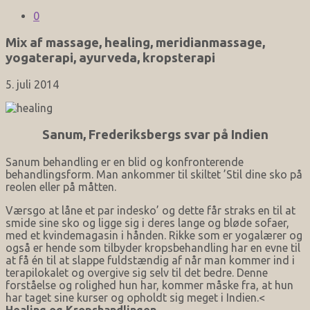
0
Mix af massage, healing, meridianmassage,
yogaterapi, ayurveda, kropsterapi
5. juli 2014
Sanum, Frederiksbergs svar på Indien
Sanum behandling er en blid og konfronterende
behandlingsform. Man ankommer til skiltet ’Stil dine sko på
reolen eller på måtten.
Værsgo at låne et par indesko’ og dette får straks en til at
smide sine sko og ligge sig i deres lange og bløde sofaer,
med et kvindemagasin i hånden. Rikke som er yogalærer og
også er hende som tilbyder kropsbehandling har en evne til
at få én til at slappe fuldstændig af når man kommer ind i
terapilokalet og overgive sig selv til det bedre. Denne
forståelse og rolighed hun har, kommer måske fra, at hun
har taget sine kurser og opholdt sig meget i Indien.<
Healing og Kropshandlingen