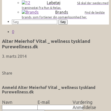
Løbetøj
Så skal der svedes med
træningstøj fra Run & Relax.
Brands
Find de bedste
brands, som fortjener din opmærksomhed her.
Søg
efter:
0
Alter Meierhof Vital _ wellness tyskland
Purewellness.dk
3. marts 2014
Share
Anmeld Alter Meierhof Vital _ wellness tyskland
Purewellness.dk
Navn
E-mail
Vurdering
Anmeldelse