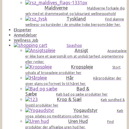
Maldiverne
Maldiverne forkæle dig
selv med et drømmeagtigt og luksuriøst wellnessophold
Tyskland
Find skønne
wellness- og kursteder i de smukke tyske bjergområder her.
Eksperter
Anmeldelser
Wellness Job
Spashop
Ansigt
Ansigtspleje
er ikke bare et spørgsmål om at undgå tørhed, pigmentering
eller rynker.
Kropspleje
Stort
udvalg af kropspleje produkter her
Hår
Hårprodukter der
giver glans og fornyet liv til håret her.
Bad &
Sæbe
Køb bad og sæbe produkter her
Krop & Sjæl
Køb sundhed &
livsstil produkter her
Yogaudstyr
Køb
yoga, pilates og meditations udstyr her.
Uren Hud
Find
produkter der afhjælpe uren hud her.