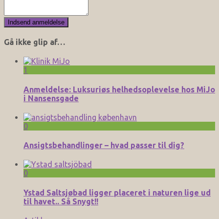
Gå ikke glip af…
1
Anmeldelse: Luksuriøs helhedsoplevelse hos MiJo
i Nansensgade
0
Ansigtsbehandlinger – hvad passer til dig?
0
Ystad Saltsjøbad ligger placeret i naturen lige ud
til havet.. Så Snygt!!