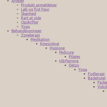
Artikler
Produkt anmeldelser
Løb og flot figur
Skønhed
Rart at vide
Opskrifter
Yoga
Behandlingstyper
Zoneterapi
Meditation
Kinesiologi
Hypnose
Pedicure
Pilates
Hårfjerning
Detox
Yoga
Fodterapi
Badehotel
Parbe
Voks