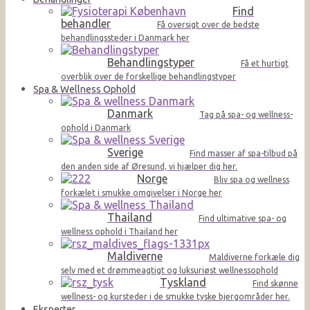
Find
behandler
Få oversigt over de bedste
behandlingssteder i Danmark her
Behandlingstyper
Få et hurtigt
overblik over de forskellige behandlingstyper
Spa & Wellness Ophold
Danmark
Tag på spa- og wellness-
ophold i Danmark
Sverige
Find masser af spa-tilbud på
den anden side af Øresund, vi hjælper dig her.
Norge
Bliv spa og wellness
forkælet i smukke omgivelser i Norge her
Thailand
Find ultimative spa- og
wellness ophold i Thailand her
Maldiverne
Maldiverne forkæle dig
selv med et drømmeagtigt og luksuriøst wellnessophold
Tyskland
Find skønne
wellness- og kursteder i de smukke tyske bjergområder her.
Eksperter