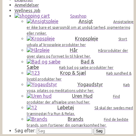
Anmeldelser
Wellness Job
Spashop
Ansigt
Ansigtspleje
er ikke bare et spørgsmål om at undgå tørhed, pigmentering
eller rynker.
Kropspleje
Stort
udvalg af kropspleje produkter her
Hår
Hårprodukter der
giver glans og fornyet liv til håret her.
Bad &
Sæbe
Køb bad og sæbe produkter her
Krop & Sjæl
Køb sundhed &
livsstil produkter her
Yogaudstyr
Køb
yoga, pilates og meditations udstyr her.
Uren Hud
Find
produkter der afhjælpe uren hud her.
Løbetøj
Så skal der svedes med
træningstøj fra Run & Relax.
Brands
Find de bedste
brands, som fortjener din opmærksomhed her.
Søg efter: