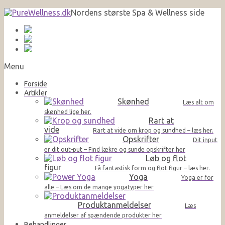
Nordens største Spa & Wellness side
Menu
Forside
Artikler
Skønhed
Læs alt om
skønhed lige her.
Rart at
vide
Rart at vide om krop og sundhed – læs her.
Opskrifter
Dit input
er dit out-put – Find lækre og sunde opskrifter her
Løb og flot
figur
Få fantastisk form og flot figur – læs her.
Yoga
Yoga er for
alle – Læs om de mange yogatyper her
Produktanmeldelser
Læs
anmeldelser af spændende produkter her
Behandlinger