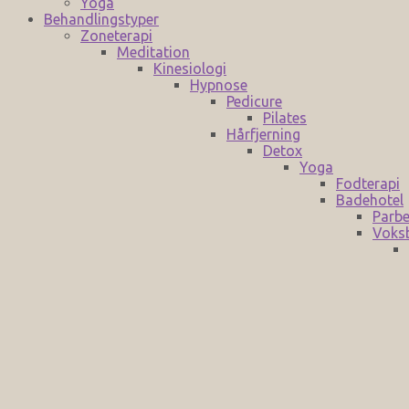
Yoga
Behandlingstyper
Zoneterapi
Meditation
Kinesiologi
Hypnose
Pedicure
Pilates
Hårfjerning
Detox
Yoga
Fodterapi
Badehotel
Parbe
Voks