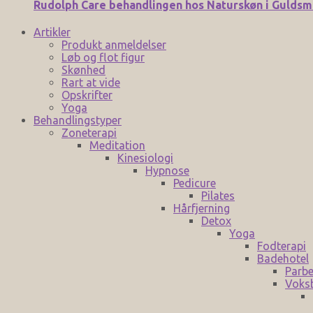
Rudolph Care behandlingen hos Naturskøn i Gulds
Artikler
Produkt anmeldelser
Løb og flot figur
Skønhed
Rart at vide
Opskrifter
Yoga
Behandlingstyper
Zoneterapi
Meditation
Kinesiologi
Hypnose
Pedicure
Pilates
Hårfjerning
Detox
Yoga
Fodterapi
Badehotel
Parbe
Voks