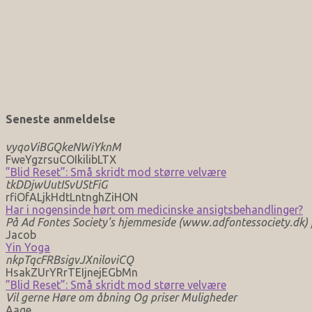
Seneste anmeldelse
vyqoViBGQkeNWiYknM
FweYgzrsuCOIkilibLTX
”Blid Reset”: Små skridt mod større velvære
tkDDjwUutISvUStFiG
rfiOfALjkHdtLntnghZiHON
Har i nogensinde hørt om medicinske ansigtsbehandlinger?
På Ad Fontes Society's hjemmeside (www.adfontessociety.dk) fi
Jacob
Yin Yoga
nkpTqcFRBsigvJXniloviCQ
HsakZUrYRrTEIjnejEGbMn
”Blid Reset”: Små skridt mod større velvære
Vil gerne Høre om åbning Og priser Muligheder
Aage