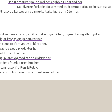
Find ultimative spa- og wellness ophold i Thailand her
e
Maldiverne forkæle dig selv med et drømmeagtigt og luksuriøst we
llness- og kursteder i de smukke tyske bjergområder her.
er ikke bare et spørgsmål om at undgå tørhed, pigmentering eller rynker.
lg af kropspleje produkter her
glans og fornyet liv til håret her.
bad og sæbe produkter her
sstil produkter her
a, pilates og meditations udstyr her.
r der afhjælpe uren hud her.
ræningstøj fra Run & Relax.
ands, som fortjener din opmærksomhed her.