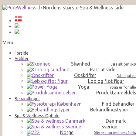
Nordens største Spa & Wellness side
Menu
Forside
Artikler
Skønhed
Læs alt om skø
Rart at vide
Opskrifter
Dit input e
Løb og flot figur
Yoga
Yoga er for al
Produktanmeldels
Behandlinger
Find behandler
Behandlingstyper
Spa & Wellness Ophold
Danmark
Sverige
Norge
Bliv spa og wellness for