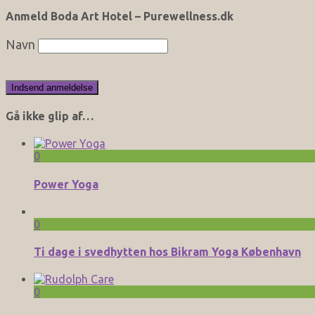
Anmeld Boda Art Hotel – Purewellness.dk
Navn
Gå ikke glip af…
0
Power Yoga
0
Ti dage i svedhytten hos Bikram Yoga København
0