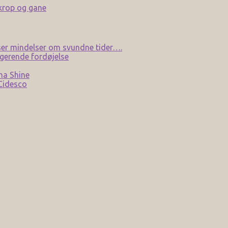
 krop og gane
er mindelser om svundne tider….
gerende fordøjelse
na Shine
 Cidesco