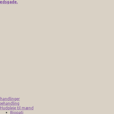
medsgade.
handlinger
behandling
Hudpleje til mænd
Biopati