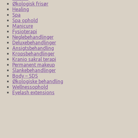
Økologisk frisør
Healing
Spa
Spa ophold
Manicure
Fysioterapi
Neglebehandlinger
Deluxebehandlinger
Ansigtsbehandling
Kropsbehandlinger
Kranio sakral terapi
Permanent makeup
Slankebehandlinger
Body – SDS
Økologiske behandling
Wellnessophold
Eyelash extensions