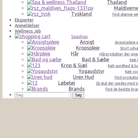
Thailand
Maldivern
Tyskland
Find skønne we
Eksperter
Anmeldelser
Wellness Job
Spashop
Ansigt
Ansigtspleje 
Kropspleje
Stort udva
Hår
Hårprodukter der giver 
Bad & Sæbe
Køb 
Krop & Sjæl
Køb sundhed & liv
Yogaudstyr
Køb yog
Uren Hud
Find produkte
Løbetøj
Så skal der svedes med t
Brands
Find de bedste br
Søg
efter: