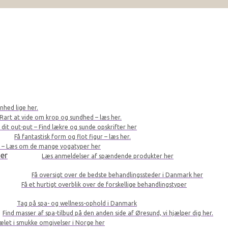
nhed lige her.
Rart at vide om krop og sundhed – læs her.
r dit out-put – Find lækre og sunde opskrifter her
Få fantastisk form og flot figur – læs her.
le – Læs om de mange yogatyper her
er
Læs anmeldelser af spændende produkter her
Få oversigt over de bedste behandlingssteder i Danmark her
Få et hurtigt overblik over de forskellige behandlingstyper
Tag på spa- og wellness-ophold i Danmark
Find masser af spa-tilbud på den anden side af Øresund, vi hjælper dig her.
kælet i smukke omgivelser i Norge her