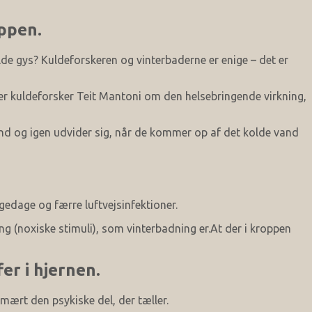
ppen.
olde gys? Kuldeforskeren og vinterbaderne er enige – det er
ler kuldeforsker Teit Mantoni om den helsebringende virkning,
and og igen udvider sig, når de kommer op af det kolde vand
gedage og færre luftvejsinfektioner.
 (noxiske stimuli), som vinterbadning er.At der i kroppen
er i hjernen.
mært den psykiske del, der tæller.