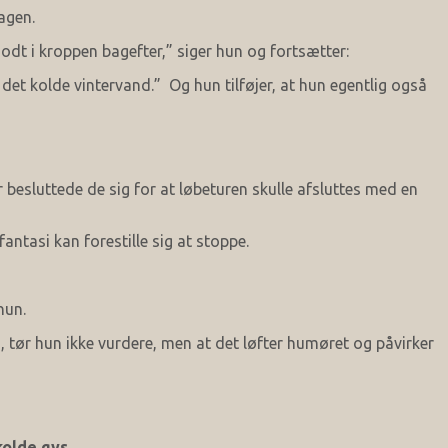
agen.
godt i kroppen bagefter,” siger hun og fortsætter:
i det kolde vintervand.” Og hun tilføjer, at hun egentlig også
 besluttede de sig for at løbeturen skulle afsluttes med en
fantasi kan forestille sig at stoppe.
hun.
ed, tør hun ikke vurdere, men at det løfter humøret og påvirker
kolde gys