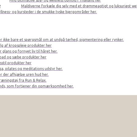
Find ultimative spa- og wellness ophold i Thailand her
e
Maldiverne forkæle dig selv med et drømmeagtigt og luksuriøst we
llness- og kursteder i de smukke tyske bjergområder her.
er ikke bare et spørgsmål om at undgå tørhed, pigmentering eller rynker.
lg af kropspleje produkter her
glans og fornyet liv til håret her.
bad og sæbe produkter her
sstil produkter her
a, pilates og meditations udstyr her.
r der afhjælpe uren hud her.
ræningstøj fra Run & Relax.
ands, som fortjener din opmærksomhed her.