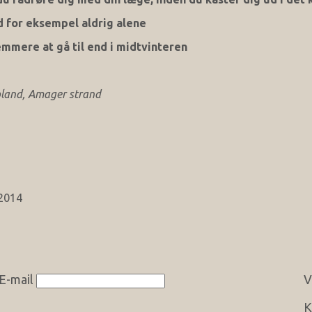
d for eksempel aldrig alene
emmere at gå til end i midtvinteren
oland, Amager strand
 2014
E-mail
V
K