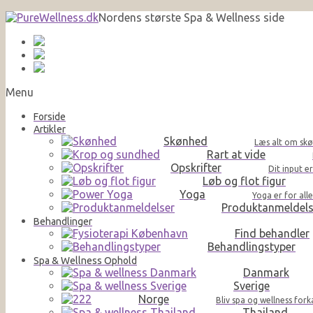
Nordens største Spa & Wellness side
Menu
Forside
Artikler
Skønhed
Læs alt om skø
Rart at vide
Opskrifter
Dit input e
Løb og flot figur
Yoga
Yoga er for al
Produktanmeldels
Behandlinger
Find behandler
Behandlingstyper
Spa & Wellness Ophold
Danmark
Sverige
Norge
Bliv spa og wellness for
Thailand