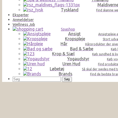
Maldivern
Tyskland
Find skønne we
Eksperter
Anmeldelser
Wellness Job
Spashop
Ansigt
Ansigtspleje 
Kropspleje
Stort udva
Hår
Hårprodukter der giver 
Bad & Sæbe
Køb 
Krop & Sjæl
Køb sundhed & liv
Yogaudstyr
Køb yog
Uren Hud
Find produkte
Løbetøj
Så skal der svedes med t
Brands
Find de bedste br
Søg
efter: