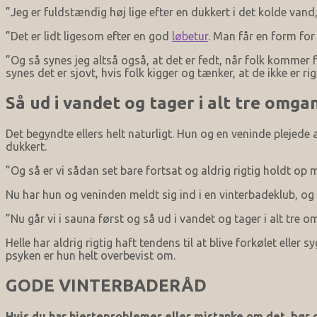
”Jeg er fuldstændig høj lige efter en dukkert i det kolde vand
”Det er lidt ligesom efter en god
løbetur
. Man får en form for
”Og så synes jeg altså også, at det er fedt, når folk kommer fo
synes det er sjovt, hvis folk kigger og tænker, at de ikke er rig
Så ud i vandet og tager i alt tre omg
Det begyndte ellers helt naturligt. Hun og en veninde plejede
dukkert.
”Og så er vi sådan set bare fortsat og aldrig rigtig holdt op me
Nu har hun og veninden meldt sig ind i en vinterbadeklub, og 
”Nu går vi i sauna først og så ud i vandet og tager i alt tre o
Helle har aldrig rigtig haft tendens til at blive forkølet ell
psyken er hun helt overbevist om.
GODE VINTERBADERÅD
Hvis du har hjerteproblemer eller mistanke om det, bør d