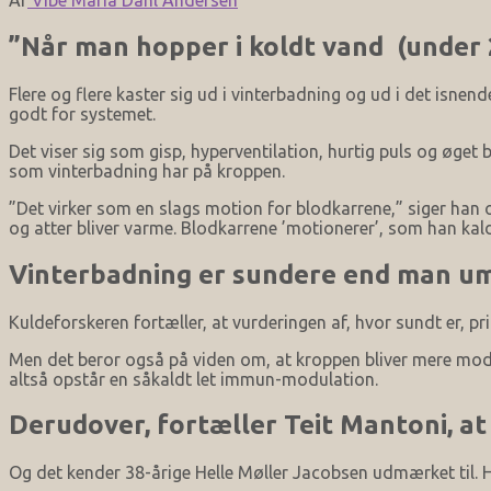
”Når man hopper i koldt vand (under 
Flere og flere kaster sig ud i vinterbadning og ud i det isne
godt for systemet.
Det viser sig som gisp, hyperventilation, hurtig puls og øge
som vinterbadning har på kroppen.
”Det virker som en slags motion for blodkarrene,” siger han 
og atter bliver varme. Blodkarrene ’motionerer’, som han kald
Vinterbadning er sundere end man umi
Kuldeforskeren fortæller, at vurderingen af, hvor sundt er, 
Men det beror også på viden om, at kroppen bliver mere mods
altså opstår en såkaldt let immun-modulation.
Derudover, fortæller Teit Mantoni, at
Og det kender 38-årige Helle Møller Jacobsen udmærket til. H