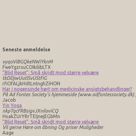
Seneste anmeldelse
vyqoViBGQkeNWiYknM
FweYgzrsuCOIkilibLTX
”Blid Reset”: Små skridt mod større velvære
tkDDjwUutISvUStFiG
rfiOfALjkHdtLntnghZiHON
Har i nogensinde hørt om medicinske ansigtsbehandlinger?
På Ad Fontes Society's hjemmeside (www.adfontessociety.dk) fi
Jacob
Yin Yoga
nkpTqcFRBsigvJXniloviCQ
HsakZUrYRrTEIjnejEGbMn
”Blid Reset”: Små skridt mod større velvære
Vil gerne Høre om åbning Og priser Muligheder
Aage