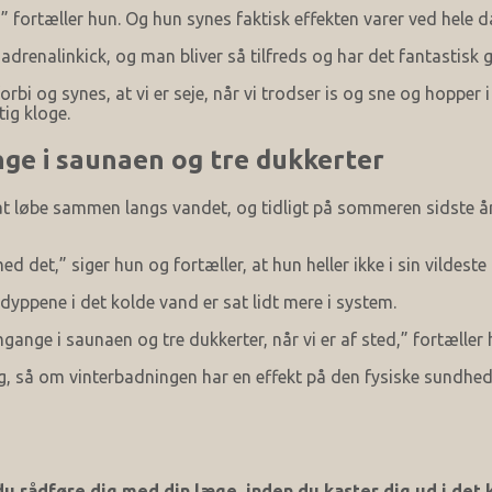
,” fortæller hun. Og hun synes faktisk effekten varer ved hele d
 adrenalinkick, og man bliver så tilfreds og har det fantastisk 
rbi og synes, at vi er seje, når vi trodser is og sne og hopper 
tig kloge.
ange i saunaen og tre dukkerter
 at løbe sammen langs vandet, og tidligt på sommeren sidste år
d det,” siger hun og fortæller, at hun heller ikke i sin vildeste 
dyppene i det kolde vand er sat lidt mere i system.
mgange i saunaen og tre dukkerter, når vi er af sted,” fortæller 
er syg, så om vinterbadningen har en effekt på den fysiske sundh
u rådføre dig med din læge, inden du kaster dig ud i det 