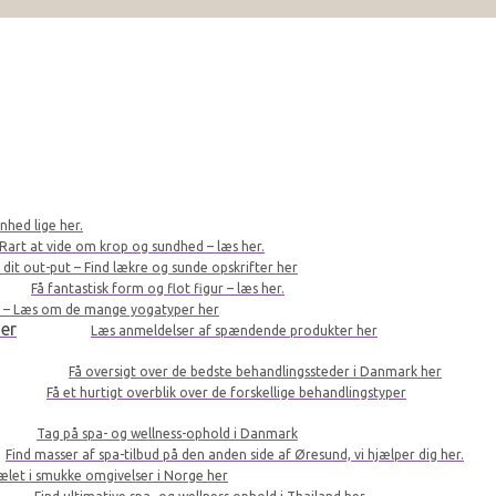
nhed lige her.
Rart at vide om krop og sundhed – læs her.
r dit out-put – Find lækre og sunde opskrifter her
Få fantastisk form og flot figur – læs her.
le – Læs om de mange yogatyper her
er
Læs anmeldelser af spændende produkter her
Få oversigt over de bedste behandlingssteder i Danmark her
Få et hurtigt overblik over de forskellige behandlingstyper
Tag på spa- og wellness-ophold i Danmark
Find masser af spa-tilbud på den anden side af Øresund, vi hjælper dig her.
kælet i smukke omgivelser i Norge her