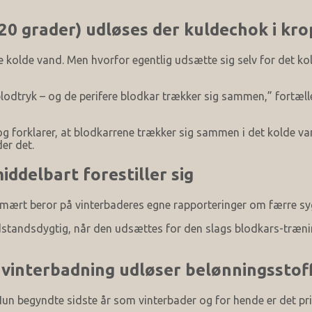
20 grader) udløses der kuldechok i kro
nde kolde vand. Men hvorfor egentlig udsætte sig selv for det k
t blodtryk – og de perifere blodkar trækker sig sammen,” fortæl
og forklarer, at blodkarrene trækker sig sammen i det kolde v
er det.
ddelbart forestiller sig
primært beror på vinterbaderes egne rapporteringer om færre sy
tandsdygtig, når den udsættes for den slags blodkars-træning
 vinterbadning udløser belønningsstoff
un begyndte sidste år som vinterbader og for hende er det pri