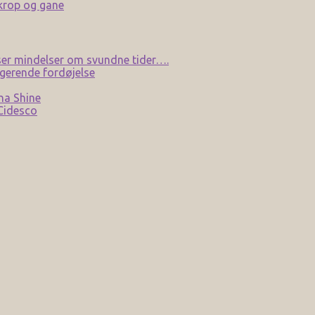
 krop og gane
er mindelser om svundne tider….
gerende fordøjelse
na Shine
 Cidesco