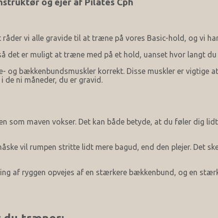
struktør og ejer af Pilates Cph
et råder vi alle gravide til at træne på vores Basic-hold, og vi 
 så det er muligt at træne med på et hold, uanset hvor langt du e
ve- og bækkenbundsmuskler korrekt. Disse muskler er vigtige at
 de ni måneder, du er gravid.
ånden som maven vokser. Det kan både betyde, at du føler dig l
ske vil rumpen stritte lidt mere bagud, end den plejer. Det ske
tning af ryggen opvejes af en stærkere bækkenbund, og en stæ