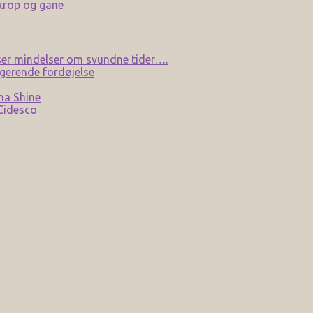
 krop og gane
er mindelser om svundne tider….
gerende fordøjelse
na Shine
 Cidesco