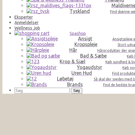
Maldivern
Tyskland
Find skønne we
Eksperter
Anmeldelser
Wellness Job
Spashop
Ansigt
Ansigtspleje 
Kropspleje
Stort udva
Hår
Hårprodukter der giver 
Bad & Sæbe
Køb 
Krop & Sjæl
Køb sundhed & liv
Yogaudstyr
Køb yog
Uren Hud
Find produkte
Løbetøj
Så skal der svedes med t
Brands
Find de bedste br
Søg
efter: