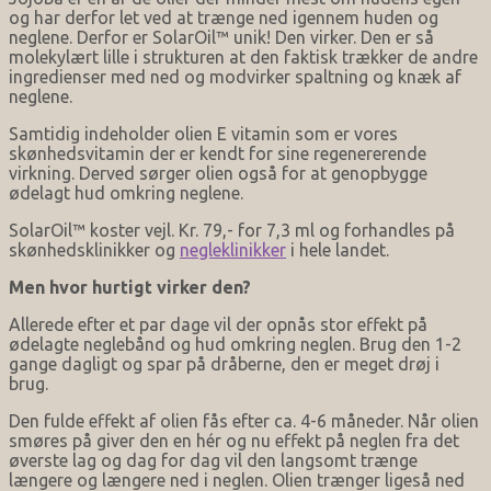
og har derfor let ved at trænge ned igennem huden og
neglene. Derfor er SolarOil™ unik! Den virker. Den er så
molekylært lille i strukturen at den faktisk trækker de andre
ingredienser med ned og modvirker spaltning og knæk af
neglene.
Samtidig indeholder olien E vitamin som er vores
skønhedsvitamin der er kendt for sine regenererende
virkning. Derved sørger olien også for at genopbygge
ødelagt hud omkring neglene.
SolarOil™ koster vejl. Kr. 79,- for 7,3 ml og forhandles på
skønhedsklinikker og
negleklinikker
i hele landet.
Men hvor hurtigt virker den?
Allerede efter et par dage vil der opnås stor effekt på
ødelagte neglebånd og hud omkring neglen. Brug den 1-2
gange dagligt og spar på dråberne, den er meget drøj i
brug.
Den fulde effekt af olien fås efter ca. 4-6 måneder. Når olien
smøres på giver den en hér og nu effekt på neglen fra det
øverste lag og dag for dag vil den langsomt trænge
længere og længere ned i neglen. Olien trænger ligeså ned