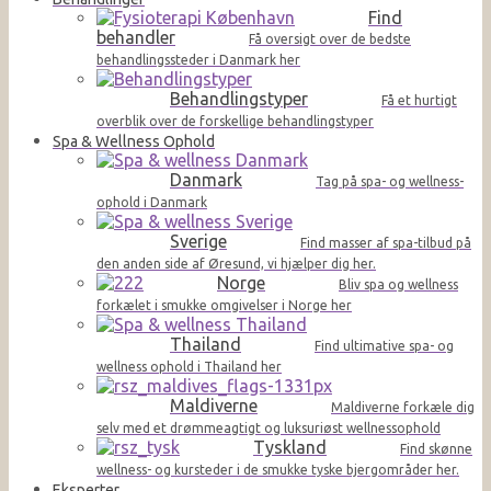
Find
behandler
Få oversigt over de bedste
behandlingssteder i Danmark her
Behandlingstyper
Få et hurtigt
overblik over de forskellige behandlingstyper
Spa & Wellness Ophold
Danmark
Tag på spa- og wellness-
ophold i Danmark
Sverige
Find masser af spa-tilbud på
den anden side af Øresund, vi hjælper dig her.
Norge
Bliv spa og wellness
forkælet i smukke omgivelser i Norge her
Thailand
Find ultimative spa- og
wellness ophold i Thailand her
Maldiverne
Maldiverne forkæle dig
selv med et drømmeagtigt og luksuriøst wellnessophold
Tyskland
Find skønne
wellness- og kursteder i de smukke tyske bjergområder her.
Eksperter