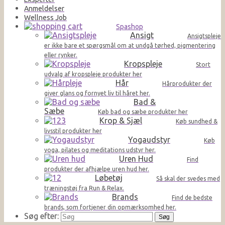
Anmeldelser
Wellness Job
Spashop
Ansigt
Ansigtspleje
er ikke bare et spørgsmål om at undgå tørhed, pigmentering
eller rynker.
Kropspleje
Stort
udvalg af kropspleje produkter her
Hår
Hårprodukter der
giver glans og fornyet liv til håret her.
Bad &
Sæbe
Køb bad og sæbe produkter her
Krop & Sjæl
Køb sundhed &
livsstil produkter her
Yogaudstyr
Køb
yoga, pilates og meditations udstyr her.
Uren Hud
Find
produkter der afhjælpe uren hud her.
Løbetøj
Så skal der svedes med
træningstøj fra Run & Relax.
Brands
Find de bedste
brands, som fortjener din opmærksomhed her.
Søg efter: