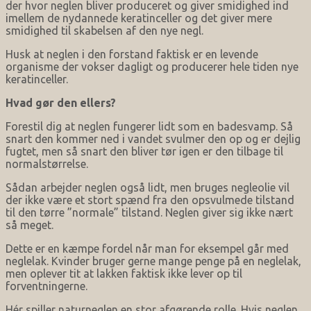
der hvor neglen bliver produceret og giver smidighed ind
imellem de nydannede keratinceller og det giver mere
smidighed til skabelsen af den nye negl.
Husk at neglen i den forstand faktisk er en levende
organisme der vokser dagligt og producerer hele tiden nye
keratinceller.
Hvad gør den ellers?
Forestil dig at neglen fungerer lidt som en badesvamp. Så
snart den kommer ned i vandet svulmer den op og er dejlig
fugtet, men så snart den bliver tør igen er den tilbage til
normalstørrelse.
Sådan arbejder neglen også lidt, men bruges negleolie vil
der ikke være et stort spænd fra den opsvulmede tilstand
til den tørre ”normale” tilstand. Neglen giver sig ikke nært
så meget.
Dette er en kæmpe fordel når man for eksempel går med
neglelak. Kvinder bruger gerne mange penge på en neglelak,
men oplever tit at lakken faktisk ikke lever op til
forventningerne.
Hér spiller naturneglen en stor afgørende rolle. Hvis neglen