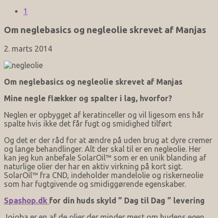
1
Om neglebasics og negleolie skrevet af Manjas
2. marts 2014
Om neglebasics og negleolie skrevet af Manjas
Mine negle flækker og spalter i lag, hvorfor?
Neglen er opbygget af keratinceller og vil ligesom ens hår
spalte hvis ikke det får fugt og smidighed tilført
Og det er der råd for at ændre på uden brug at dyre cremer
og lange behandlinger. Alt der skal til er en negleolie. Her
kan jeg kun anbefale SolarOil™ som er en unik blanding af
naturlige olier der har en aktiv virkning på kort sigt.
SolarOil™ fra CND, indeholder mandelolie og riskerneolie
som har fugtgivende og smidiggørende egenskaber.
Spashop.dk
for din huds skyld ” Dag til Dag ” levering
Jojoba er en af de olier der minder mest om hudens egen