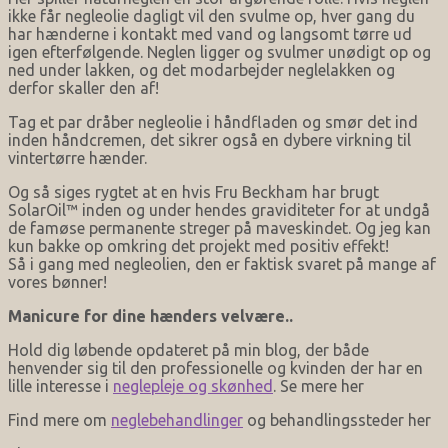
ikke får negleolie dagligt vil den svulme op, hver gang du
har hænderne i kontakt med vand og langsomt tørre ud
igen efterfølgende. Neglen ligger og svulmer unødigt op og
ned under lakken, og det modarbejder neglelakken og
derfor skaller den af!
Tag et par dråber negleolie i håndfladen og smør det ind
inden håndcremen, det sikrer også en dybere virkning til
vintertørre hænder.
Og så siges rygtet at en hvis Fru Beckham har brugt
SolarOil™ inden og under hendes graviditeter for at undgå
de famøse permanente streger på maveskindet. Og jeg kan
kun bakke op omkring det projekt med positiv effekt!
Så i gang med negleolien, den er faktisk svaret på mange af
vores bønner!
Manicure for dine hænders velvære..
Hold dig løbende opdateret på min blog, der både
henvender sig til den professionelle og kvinden der har en
lille interesse i
neglepleje og skønhed
. Se mere her
Find mere om
neglebehandlinger
og behandlingssteder her