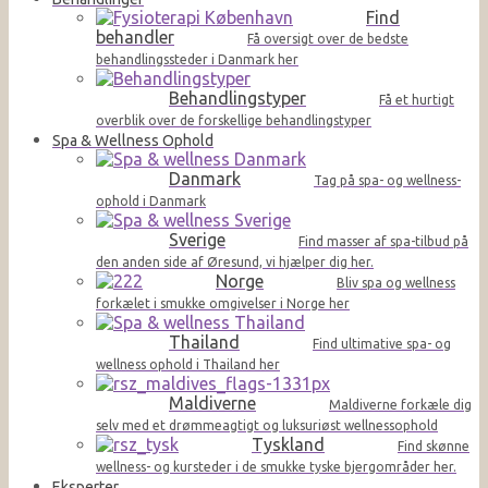
Find
behandler
Få oversigt over de bedste
behandlingssteder i Danmark her
Behandlingstyper
Få et hurtigt
overblik over de forskellige behandlingstyper
Spa & Wellness Ophold
Danmark
Tag på spa- og wellness-
ophold i Danmark
Sverige
Find masser af spa-tilbud på
den anden side af Øresund, vi hjælper dig her.
Norge
Bliv spa og wellness
forkælet i smukke omgivelser i Norge her
Thailand
Find ultimative spa- og
wellness ophold i Thailand her
Maldiverne
Maldiverne forkæle dig
selv med et drømmeagtigt og luksuriøst wellnessophold
Tyskland
Find skønne
wellness- og kursteder i de smukke tyske bjergområder her.
Eksperter