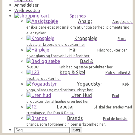
Anmeldelser
Wellness Job
Spashop
Ansigt
Ansigtspleje
er ikke bare et spørgsmål om at undgå tørhed, pigmentering
eller rynker.
Kropspleje
Stort
udvalg af kropspleje produkter her
Hår
Hårprodukter der
giver glans og fornyet liv til håret her.
Bad &
Sæbe
Køb bad og sæbe produkter her
Krop & Sjæl
Køb sundhed &
livsstil produkter her
Yogaudstyr
Køb
yoga, pilates og meditations udstyr her.
Uren Hud
Find
produkter der afhjælpe uren hud her.
Løbetøj
Så skal der svedes med
træningstøj fra Run & Relax.
Brands
Find de bedste
brands, som fortjener din opmærksomhed her.
Søg
efter: