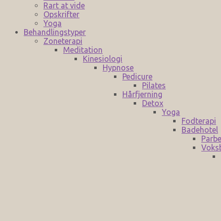
Rart at vide
Opskrifter
Yoga
Behandlingstyper
Zoneterapi
Meditation
Kinesiologi
Hypnose
Pedicure
Pilates
Hårfjerning
Detox
Yoga
Fodterapi
Badehotel
Parbe
Voks