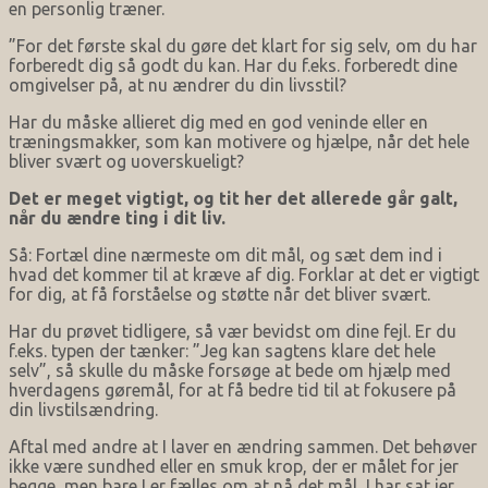
en personlig træner.
”For det første skal du gøre det klart for sig selv, om du har
forberedt dig så godt du kan. Har du f.eks. forberedt dine
omgivelser på, at nu ændrer du din livsstil?
Har du måske allieret dig med en god veninde eller en
træningsmakker, som kan motivere og hjælpe, når det hele
bliver svært og uoverskueligt?
Det er meget vigtigt, og tit her det allerede går galt,
når du ændre ting i dit liv.
Så: Fortæl dine nærmeste om dit mål, og sæt dem ind i
hvad det kommer til at kræve af dig. Forklar at det er vigtigt
for dig, at få forståelse og støtte når det bliver svært.
Har du prøvet tidligere, så vær bevidst om dine fejl. Er du
f.eks. typen der tænker: ”Jeg kan sagtens klare det hele
selv”, så skulle du måske forsøge at bede om hjælp med
hverdagens gøremål, for at få bedre tid til at fokusere på
din livstilsændring.
Aftal med andre at I laver en ændring sammen. Det behøver
ikke være sundhed eller en smuk krop, der er målet for jer
begge, men bare I er fælles om at nå det mål, I har sat jer.