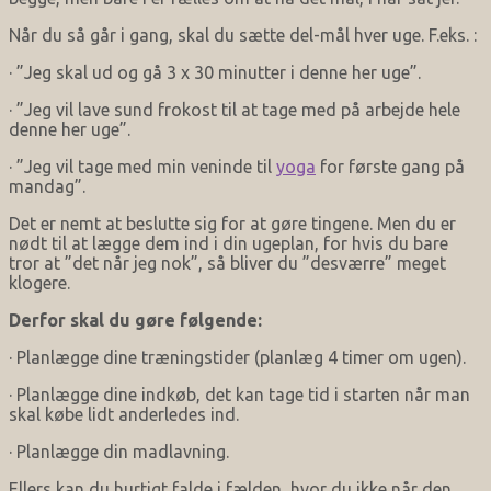
Når du så går i gang, skal du sætte del-mål hver uge. F.eks. :
· ”Jeg skal ud og gå 3 x 30 minutter i denne her uge”.
· ”Jeg vil lave sund frokost til at tage med på arbejde hele
denne her uge”.
· ”Jeg vil tage med min veninde til
yoga
for første gang på
mandag”.
Det er nemt at beslutte sig for at gøre tingene. Men du er
nødt til at lægge dem ind i din ugeplan, for hvis du bare
tror at ”det når jeg nok”, så bliver du ”desværre” meget
klogere.
Derfor skal du gøre følgende:
· Planlægge dine træningstider (planlæg 4 timer om ugen).
· Planlægge dine indkøb, det kan tage tid i starten når man
skal købe lidt anderledes ind.
· Planlægge din madlavning.
Ellers kan du hurtigt falde i fælden, hvor du ikke når den