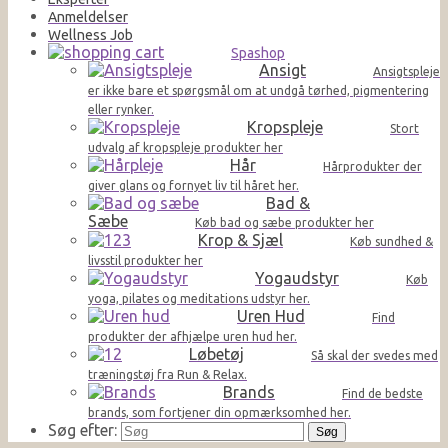
Anmeldelser
Wellness Job
Spashop
Ansigt
Ansigtspleje
er ikke bare et spørgsmål om at undgå tørhed, pigmentering
eller rynker.
Kropspleje
Stort
udvalg af kropspleje produkter her
Hår
Hårprodukter der
giver glans og fornyet liv til håret her.
Bad &
Sæbe
Køb bad og sæbe produkter her
Krop & Sjæl
Køb sundhed &
livsstil produkter her
Yogaudstyr
Køb
yoga, pilates og meditations udstyr her.
Uren Hud
Find
produkter der afhjælpe uren hud her.
Løbetøj
Så skal der svedes med
træningstøj fra Run & Relax.
Brands
Find de bedste
brands, som fortjener din opmærksomhed her.
Søg efter: