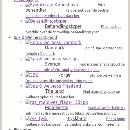
Find
behandler
Få oversigt over de bedste
behandlingssteder i Danmark her
Behandlingstyper
Få et hurtigt
overblik over de forskellige behandlingstyper
Spa & Wellness Ophold
Danmark
Tag på spa- og wellness-
ophold i Danmark
Sverige
Find masser af spa-tilbud på
den anden side af Øresund, vi hjælper dig her.
Norge
Bliv spa og wellness
forkælet i smukke omgivelser i Norge her
Thailand
Find ultimative spa- og
wellness ophold i Thailand her
Maldiverne
Maldiverne forkæle dig
selv med et drømmeagtigt og luksuriøst wellnessophold
Tyskland
Find skønne
wellness- og kursteder i de smukke tyske bjergområder her.
Eksperter