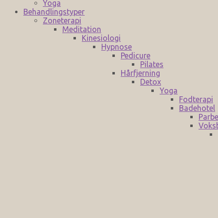
Yoga
Behandlingstyper
Zoneterapi
Meditation
Kinesiologi
Hypnose
Pedicure
Pilates
Hårfjerning
Detox
Yoga
Fodterapi
Badehotel
Parbe
Voks