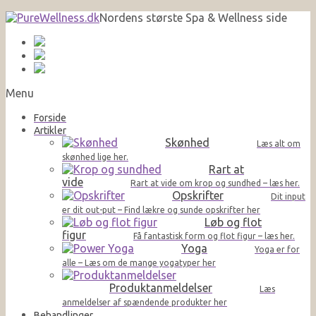
Nordens største Spa & Wellness side
Menu
Forside
Artikler
Skønhed
Læs alt om
skønhed lige her.
Rart at
vide
Rart at vide om krop og sundhed – læs her.
Opskrifter
Dit input
er dit out-put – Find lækre og sunde opskrifter her
Løb og flot
figur
Få fantastisk form og flot figur – læs her.
Yoga
Yoga er for
alle – Læs om de mange yogatyper her
Produktanmeldelser
Læs
anmeldelser af spændende produkter her
Behandlinger