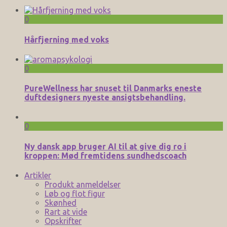
0
Hårfjerning med voks
0
PureWellness har snuset til Danmarks eneste
duftdesigners nyeste ansigtsbehandling.
0
Ny dansk app bruger AI til at give dig ro i
kroppen: Mød fremtidens sundhedscoach
Artikler
Produkt anmeldelser
Løb og flot figur
Skønhed
Rart at vide
Opskrifter