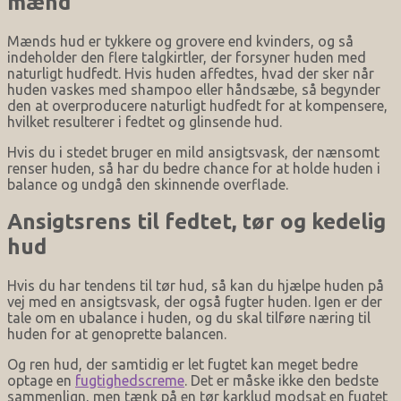
mænd
Mænds hud er tykkere og grovere end kvinders, og så
indeholder den flere talgkirtler, der forsyner huden med
naturligt hudfedt. Hvis huden affedtes, hvad der sker når
huden vaskes med shampoo eller håndsæbe, så begynder
den at overproducere naturligt hudfedt for at kompensere,
hvilket resulterer i fedtet og glinsende hud.
Hvis du i stedet bruger en mild ansigtsvask, der nænsomt
renser huden, så har du bedre chance for at holde huden i
balance og undgå den skinnende overflade.
Ansigtsrens til fedtet, tør og kedelig
hud
Hvis du har tendens til tør hud, så kan du hjælpe huden på
vej med en ansigtsvask, der også fugter huden. Igen er der
tale om en ubalance i huden, og du skal tilføre næring til
huden for at genoprette balancen.
Og ren hud, der samtidig er let fugtet kan meget bedre
optage en
fugtighedscreme
. Det er måske ikke den bedste
sammenlign, men tænk på en tør karklud modsat en fugtet