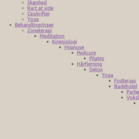
Skønhed
Rart at vide
Opskrifter
Yoga
Behandlingstyper
Zoneterapi
Meditation
Kinesiologi
Hypnose
Pedicure
Pilates
Hårfjerning
Detox
Yoga
Fodterapi
Badehotel
Parbe
Voks