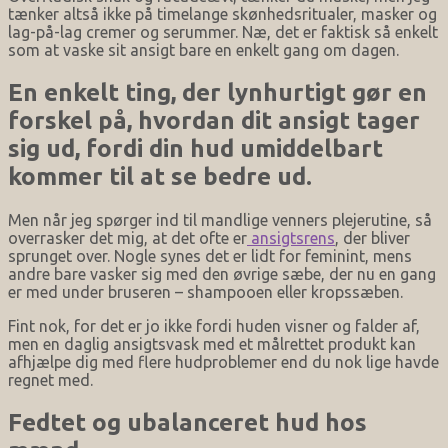
tænker altså ikke på timelange skønhedsritualer, masker og
lag-på-lag cremer og serummer. Næ, det er faktisk så enkelt
som at vaske sit ansigt bare en enkelt gang om dagen.
En enkelt ting, der lynhurtigt gør en
forskel på, hvordan dit ansigt tager
sig ud, fordi din hud umiddelbart
kommer til at se bedre ud.
Men når jeg spørger ind til mandlige venners plejerutine, så
overrasker det mig, at det ofte er
ansigtsrens
, der bliver
sprunget over. Nogle synes det er lidt for feminint, mens
andre bare vasker sig med den øvrige sæbe, der nu en gang
er med under bruseren – shampooen eller kropssæben.
Fint nok, for det er jo ikke fordi huden visner og falder af,
men en daglig ansigtsvask med et målrettet produkt kan
afhjælpe dig med flere hudproblemer end du nok lige havde
regnet med.
Fedtet og ubalanceret hud hos