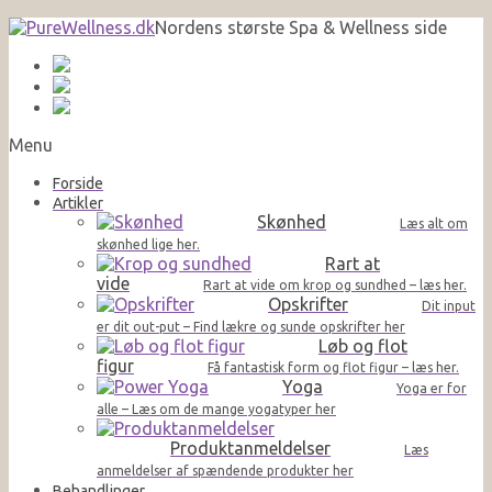
Nordens største Spa & Wellness side
Menu
Forside
Artikler
Skønhed
Læs alt om
skønhed lige her.
Rart at
vide
Rart at vide om krop og sundhed – læs her.
Opskrifter
Dit input
er dit out-put – Find lækre og sunde opskrifter her
Løb og flot
figur
Få fantastisk form og flot figur – læs her.
Yoga
Yoga er for
alle – Læs om de mange yogatyper her
Produktanmeldelser
Læs
anmeldelser af spændende produkter her
Behandlinger