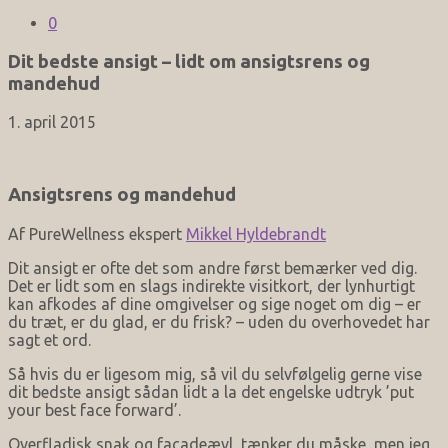
0
Dit bedste ansigt – lidt om ansigtsrens og
mandehud
1. april 2015
Ansigtsrens og mandehud
Af PureWellness ekspert
Mikkel Hyldebrandt
Dit ansigt er ofte det som andre først bemærker ved dig.
Det er lidt som en slags indirekte visitkort, der lynhurtigt
kan afkodes af dine omgivelser og sige noget om dig – er
du træt, er du glad, er du frisk? – uden du overhovedet har
sagt et ord.
Så hvis du er ligesom mig, så vil du selvfølgelig gerne vise
dit bedste ansigt sådan lidt a la det engelske udtryk ’put
your best face forward’.
Overfladisk snak og facadeævl, tænker du måske, men jeg