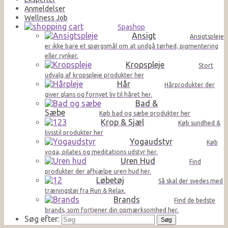
Anmeldelser
Wellness Job
Spashop
Ansigt
Ansigtspleje
er ikke bare et spørgsmål om at undgå tørhed, pigmentering
eller rynker.
Kropspleje
Stort
udvalg af kropspleje produkter her
Hår
Hårprodukter der
giver glans og fornyet liv til håret her.
Bad &
Sæbe
Køb bad og sæbe produkter her
Krop & Sjæl
Køb sundhed &
livsstil produkter her
Yogaudstyr
Køb
yoga, pilates og meditations udstyr her.
Uren Hud
Find
produkter der afhjælpe uren hud her.
Løbetøj
Så skal der svedes med
træningstøj fra Run & Relax.
Brands
Find de bedste
brands, som fortjener din opmærksomhed her.
Søg efter: