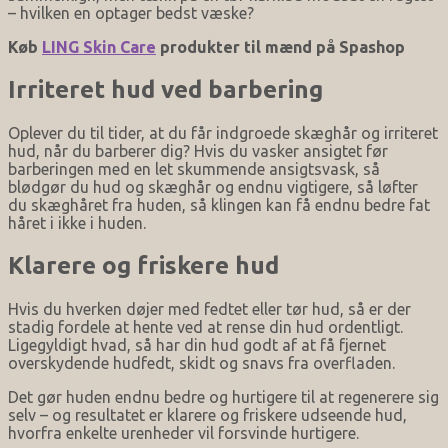
– hvilken en optager bedst væske?
Køb
LING Skin Care
produkter til mænd på Spashop
Irriteret hud ved barbering
Oplever du til tider, at du får indgroede skæghår og irriteret
hud, når du barberer dig? Hvis du vasker ansigtet før
barberingen med en let skummende ansigtsvask, så
blødgør du hud og skæghår og endnu vigtigere, så løfter
du skæghåret fra huden, så klingen kan få endnu bedre fat
håret i ikke i huden.
Klarere og friskere hud
Hvis du hverken døjer med fedtet eller tør hud, så er der
stadig fordele at hente ved at rense din hud ordentligt.
Ligegyldigt hvad, så har din hud godt af at få fjernet
overskydende hudfedt, skidt og snavs fra overfladen.
Det gør huden endnu bedre og hurtigere til at regenerere sig
selv – og resultatet er klarere og friskere udseende hud,
hvorfra enkelte urenheder vil forsvinde hurtigere.