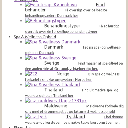
Find
behandler
Få oversigt over de bedste
behandlingssteder i Danmark her
Behandlingstyper
Få et hurtigt
overblik over de forskellige behandlingstyper
Spa & Wellness Ophold
Danmark
Tag på spa- og wellness-
ophold i Danmark
Sverige
Find masser af spa-tilbud på
den anden side af Øresund, vi hjælper dig her.
Norge
Bliv spa og wellness
forkælet i smukke omgivelser i Norge her
Thailand
Find ultimative spa- og
wellness ophold i Thailand her
Maldiverne
Maldiverne forkæle dig
selv med et drømmeagtigt og luksuriøst wellnessophold
Tyskland
Find skønne
wellness- og kursteder i de smukke tyske bjergområder her.
Eksperter