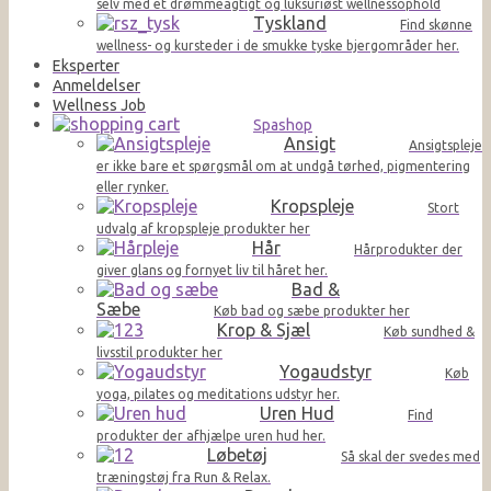
selv med et drømmeagtigt og luksuriøst wellnessophold
Tyskland
Find skønne
wellness- og kursteder i de smukke tyske bjergområder her.
Eksperter
Anmeldelser
Wellness Job
Spashop
Ansigt
Ansigtspleje
er ikke bare et spørgsmål om at undgå tørhed, pigmentering
eller rynker.
Kropspleje
Stort
udvalg af kropspleje produkter her
Hår
Hårprodukter der
giver glans og fornyet liv til håret her.
Bad &
Sæbe
Køb bad og sæbe produkter her
Krop & Sjæl
Køb sundhed &
livsstil produkter her
Yogaudstyr
Køb
yoga, pilates og meditations udstyr her.
Uren Hud
Find
produkter der afhjælpe uren hud her.
Løbetøj
Så skal der svedes med
træningstøj fra Run & Relax.