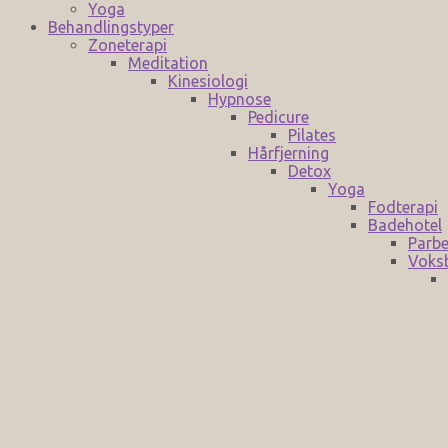
Yoga
Behandlingstyper
Zoneterapi
Meditation
Kinesiologi
Hypnose
Pedicure
Pilates
Hårfjerning
Detox
Yoga
Fodterapi
Badehotel
Parbe
Voks