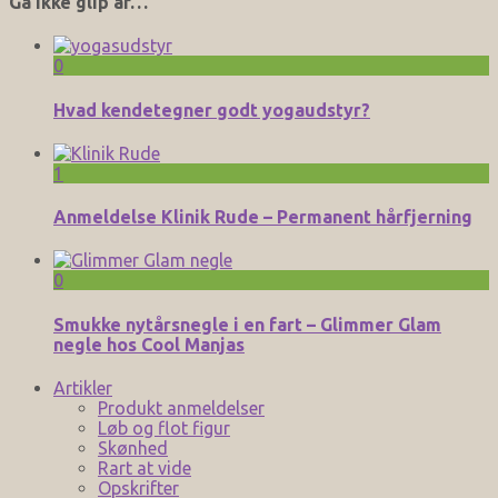
Gå ikke glip af…
0
Hvad kendetegner godt yogaudstyr?
1
Anmeldelse Klinik Rude – Permanent hårfjerning
0
Smukke nytårsnegle i en fart – Glimmer Glam
negle hos Cool Manjas
Artikler
Produkt anmeldelser
Løb og flot figur
Skønhed
Rart at vide
Opskrifter