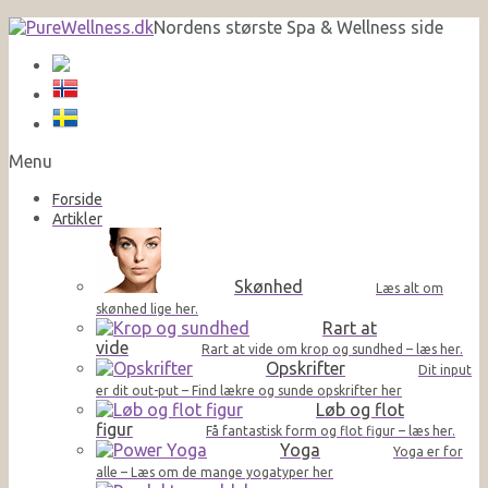
Nordens største Spa & Wellness side
Menu
Forside
Artikler
Skønhed
Læs alt om
skønhed lige her.
Rart at
vide
Rart at vide om krop og sundhed – læs her.
Opskrifter
Dit input
er dit out-put – Find lækre og sunde opskrifter her
Løb og flot
figur
Få fantastisk form og flot figur – læs her.
Yoga
Yoga er for
alle – Læs om de mange yogatyper her