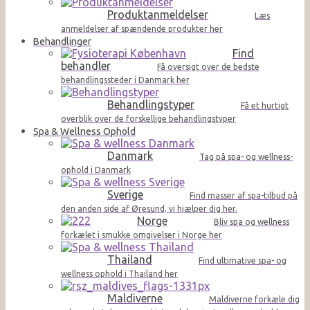
Produktanmeldelser
Læs
anmeldelser af spændende produkter her
Behandlinger
Find
behandler
Få oversigt over de bedste
behandlingssteder i Danmark her
Behandlingstyper
Få et hurtigt
overblik over de forskellige behandlingstyper
Spa & Wellness Ophold
Danmark
Tag på spa- og wellness-
ophold i Danmark
Sverige
Find masser af spa-tilbud på
den anden side af Øresund, vi hjælper dig her.
Norge
Bliv spa og wellness
forkælet i smukke omgivelser i Norge her
Thailand
Find ultimative spa- og
wellness ophold i Thailand her
Maldiverne
Maldiverne forkæle dig