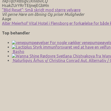
nkpTqcFRBsigvJXniloviCQ
HsakZUrYRrTEIjnejEGbMn
”Blid Reset”: Små skridt mod større velvære
Vil gerne Høre om åbning Og priser Muligheder
Aage
Alter Meierhof Vital Hotel i Flensborg er forkælelse for både
Top behandler
For nogle vækker venepumpeøvels
Styrk immunforsvaret ved at have en velfun
Basho
Svetlana Chistyakova fra Wan
Naturligvis Århus v/ Christina Conrad Aut. Alternativ /