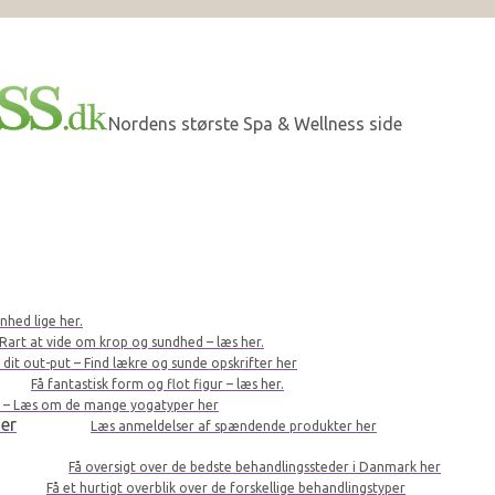
Nordens største Spa & Wellness side
nhed lige her.
Rart at vide om krop og sundhed – læs her.
r dit out-put – Find lækre og sunde opskrifter her
Få fantastisk form og flot figur – læs her.
le – Læs om de mange yogatyper her
er
Læs anmeldelser af spændende produkter her
Få oversigt over de bedste behandlingssteder i Danmark her
Få et hurtigt overblik over de forskellige behandlingstyper