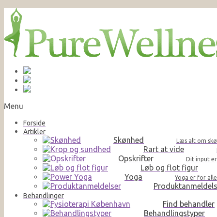
Menu
Forside
Artikler
Skønhed
Læs alt om skø
Rart at vide
Opskrifter
Dit input e
Løb og flot figur
Yoga
Yoga er for al
Produktanmeldels
Behandlinger
Find behandler
Behandlingstyper