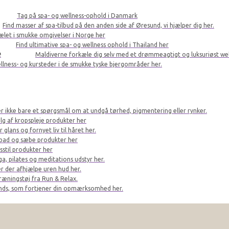
Tag på spa- og wellness-ophold i Danmark
Find masser af spa-tilbud på den anden side af Øresund, vi hjælper dig her.
kælet i smukke omgivelser i Norge her
Find ultimative spa- og wellness ophold i Thailand her
e
Maldiverne forkæle dig selv med et drømmeagtigt og luksuriøst we
llness- og kursteder i de smukke tyske bjergområder her.
er ikke bare et spørgsmål om at undgå tørhed, pigmentering eller rynker.
lg af kropspleje produkter her
glans og fornyet liv til håret her.
bad og sæbe produkter her
sstil produkter her
a, pilates og meditations udstyr her.
r der afhjælpe uren hud her.
ræningstøj fra Run & Relax.
ands, som fortjener din opmærksomhed her.