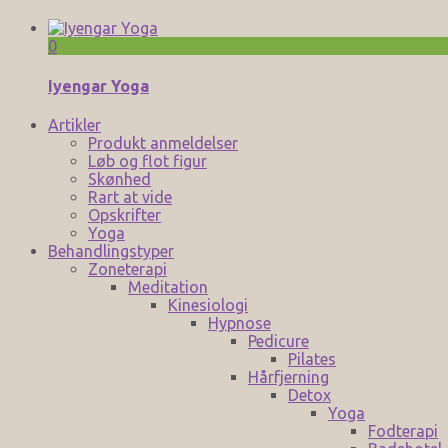
0
Iyengar Yoga
Artikler
Produkt anmeldelser
Løb og flot figur
Skønhed
Rart at vide
Opskrifter
Yoga
Behandlingstyper
Zoneterapi
Meditation
Kinesiologi
Hypnose
Pedicure
Pilates
Hårfjerning
Detox
Yoga
Fodterapi