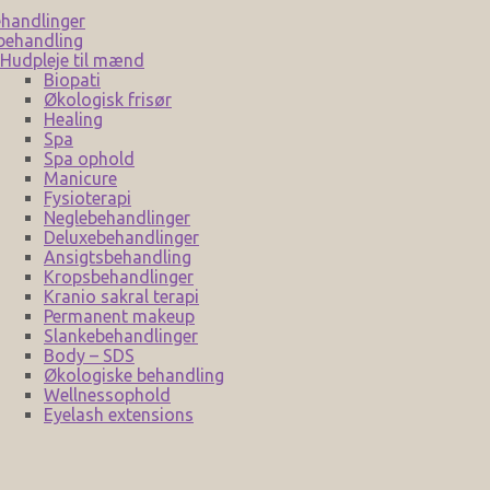
handlinger
behandling
Hudpleje til mænd
Biopati
Økologisk frisør
Healing
Spa
Spa ophold
Manicure
Fysioterapi
Neglebehandlinger
Deluxebehandlinger
Ansigtsbehandling
Kropsbehandlinger
Kranio sakral terapi
Permanent makeup
Slankebehandlinger
Body – SDS
Økologiske behandling
Wellnessophold
Eyelash extensions