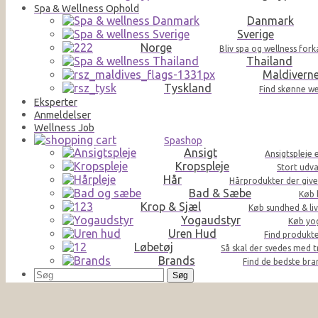
Spa & Wellness Ophold
Danmark
Sverige
Norge
Bliv spa og wellness for
Thailand
Maldivern
Tyskland
Find skønne we
Eksperter
Anmeldelser
Wellness Job
Spashop
Ansigt
Ansigtspleje 
Kropspleje
Stort udva
Hår
Hårprodukter der giver 
Bad & Sæbe
Køb 
Krop & Sjæl
Køb sundhed & liv
Yogaudstyr
Køb yog
Uren Hud
Find produkte
Løbetøj
Så skal der svedes med t
Brands
Find de bedste br
Søg
efter: