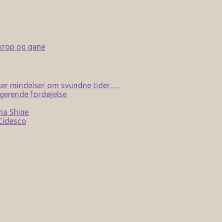
 krop og gane
er mindelser om svundne tider….
gerende fordøjelse
na Shine
 Cidesco