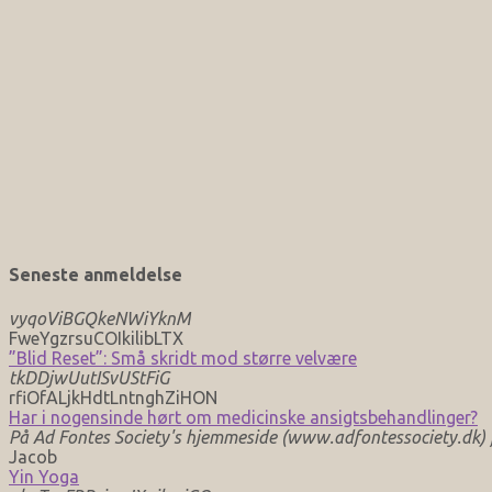
Seneste anmeldelse
vyqoViBGQkeNWiYknM
FweYgzrsuCOIkilibLTX
”Blid Reset”: Små skridt mod større velvære
tkDDjwUutISvUStFiG
rfiOfALjkHdtLntnghZiHON
Har i nogensinde hørt om medicinske ansigtsbehandlinger?
På Ad Fontes Society's hjemmeside (www.adfontessociety.dk) fi
Jacob
Yin Yoga