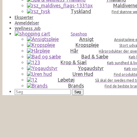
Maldivern
Tyskland
Find skønne we
Eksperter
Anmeldelser
Wellness Job
Spashop
Ansigt
Ansigtspleje 
Kropspleje
Stort udva
Hår
Hårprodukter der giver 
Bad & Sæbe
Køb 
Krop & Sjæl
Køb sundhed & liv
Yogaudstyr
Køb yog
Uren Hud
Find produkte
Løbetøj
Så skal der svedes med t
Brands
Find de bedste br
Søg
efter: