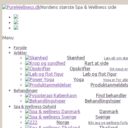
Nordens største Spa & Wellness side
Menu
Forside
Artikler
Skønhed
Læs alt om skø
Rart at vide
Opskrifter
Dit input e
Løb og flot figur
Yoga
Yoga er for al
Produktanmeldels
Behandlinger
Find behandler
Behandlingstyper
Spa & Wellness Ophold
Danmark
Sverige
Norge
Bliv spa og wellness for
Thailand