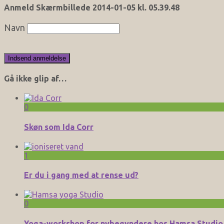
Anmeld Skærmbillede 2014-01-05 kl. 05.39.48
Navn
Gå ikke glip af…
0
Skøn som Ida Corr
1
Er du i gang med at rense ud?
0
Yoga-workshop for nybegyndere hos Hamsa Studio