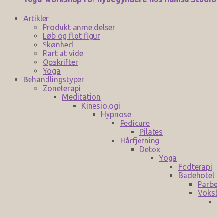
Artikler
Produkt anmeldelser
Løb og flot figur
Skønhed
Rart at vide
Opskrifter
Yoga
Behandlingstyper
Zoneterapi
Meditation
Kinesiologi
Hypnose
Pedicure
Pilates
Hårfjerning
Detox
Yoga
Fodterapi
Badehotel
Parbe
Voks