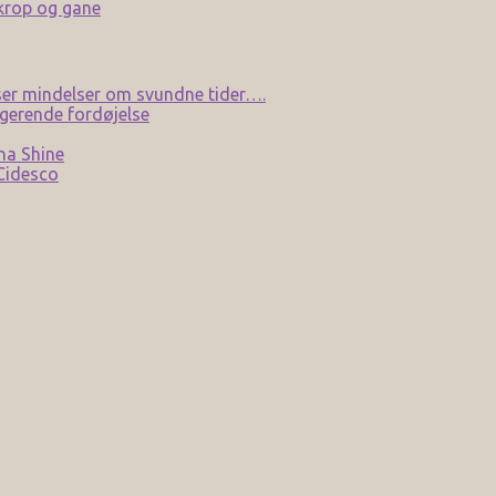
 krop og gane
er mindelser om svundne tider….
gerende fordøjelse
na Shine
 Cidesco