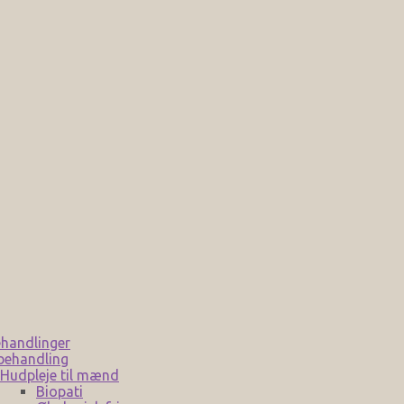
handlinger
behandling
Hudpleje til mænd
Biopati