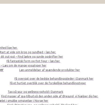
nhed lige her.
Rart at vide om krop og sundhed – læs her.
r dit out-put – Find lækre og sunde opskrifter her
Få fantastisk form og flot figur – læs her.
le – Læs om de mange yogatyper her
er
Læs anmeldelser af spændende produkter her
Få oversigt over de bedste behandlingssteder i Danmark her
Få et hurtigt overblik over de forskellige behandlingstyper
Tag på spa- og wellness-ophold i Danmark
Find masser af spa-tilbud på den anden side af Øresund, vi hjælper dig her.
kælet i smukke omgivelser i Norge her