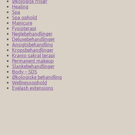
Økologisk frisør
Healing
Spa
Spa ophold
Manicure
Fysioterapi
Neglebehandlinger
Deluxebehandlinger
Ansigtsbehandling
Kropsbehandlinger
Kranio sakral terapi
Permanent makeup
Slankebehandlinger
Body – SDS
Økologiske behandling
Wellnessophold
Eyelash extensions