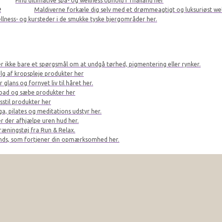
Find ultimative spa- og wellness ophold i Thailand her
e
Maldiverne forkæle dig selv med et drømmeagtigt og luksuriøst we
llness- og kursteder i de smukke tyske bjergområder her.
er ikke bare et spørgsmål om at undgå tørhed, pigmentering eller rynker.
lg af kropspleje produkter her
glans og fornyet liv til håret her.
bad og sæbe produkter her
sstil produkter her
a, pilates og meditations udstyr her.
r der afhjælpe uren hud her.
ræningstøj fra Run & Relax.
ands, som fortjener din opmærksomhed her.