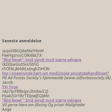
Seneste anmeldelse
vyqoViBGQkeNWiYknM
FweYgzrsuCOIkilibLTX
”Blid Reset”: Små skridt mod større velvære
tkDDjwUutISvUStFiG
rfiOfALjkHdtLntnghZiHON
Har i nogensinde hørt om medicinske ansigtsbehandlinger?
På Ad Fontes Society's hjemmeside (www.adfontessociety.dk) fi
Jacob
Yin Yoga
nkpTqcFRBsigvJXniloviCQ
HsakZUrYRrTEIjnejEGbMn
”Blid Reset”: Små skridt mod større velvære
Vil gerne Høre om åbning Og priser Muligheder
Aage