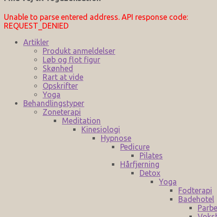
Unable to parse entered address. API response code:
REQUEST_DENIED
Artikler
Produkt anmeldelser
Løb og flot figur
Skønhed
Rart at vide
Opskrifter
Yoga
Behandlingstyper
Zoneterapi
Meditation
Kinesiologi
Hypnose
Pedicure
Pilates
Hårfjerning
Detox
Yoga
Fodterapi
Badehotel
Parbe
Voks