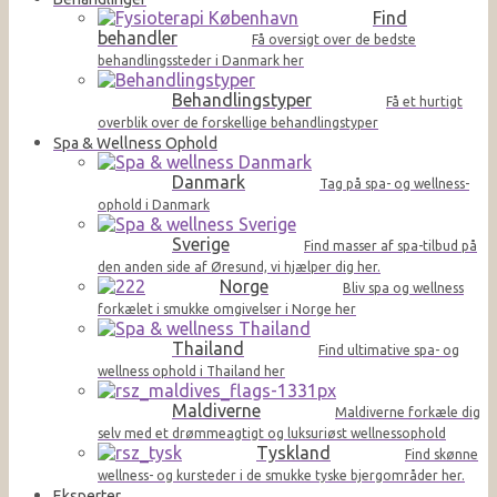
Find
behandler
Få oversigt over de bedste
behandlingssteder i Danmark her
Behandlingstyper
Få et hurtigt
overblik over de forskellige behandlingstyper
Spa & Wellness Ophold
Danmark
Tag på spa- og wellness-
ophold i Danmark
Sverige
Find masser af spa-tilbud på
den anden side af Øresund, vi hjælper dig her.
Norge
Bliv spa og wellness
forkælet i smukke omgivelser i Norge her
Thailand
Find ultimative spa- og
wellness ophold i Thailand her
Maldiverne
Maldiverne forkæle dig
selv med et drømmeagtigt og luksuriøst wellnessophold
Tyskland
Find skønne
wellness- og kursteder i de smukke tyske bjergområder her.
Eksperter