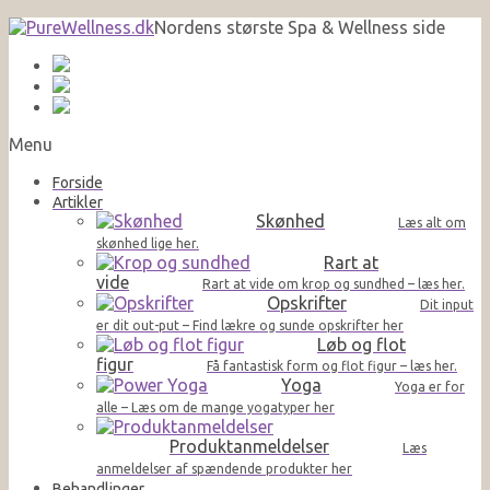
Nordens største Spa & Wellness side
Menu
Forside
Artikler
Skønhed
Læs alt om
skønhed lige her.
Rart at
vide
Rart at vide om krop og sundhed – læs her.
Opskrifter
Dit input
er dit out-put – Find lækre og sunde opskrifter her
Løb og flot
figur
Få fantastisk form og flot figur – læs her.
Yoga
Yoga er for
alle – Læs om de mange yogatyper her
Produktanmeldelser
Læs
anmeldelser af spændende produkter her
Behandlinger