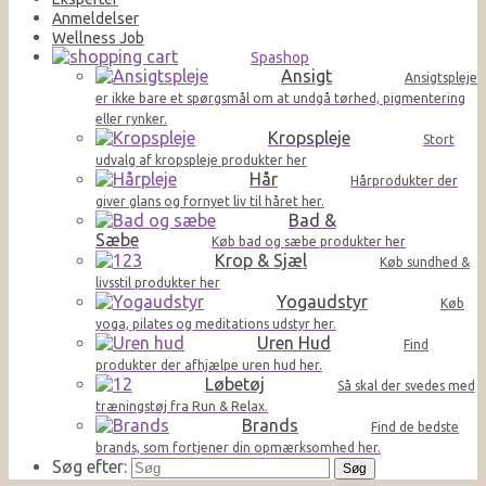
Anmeldelser
Wellness Job
Spashop
Ansigt
Ansigtspleje
er ikke bare et spørgsmål om at undgå tørhed, pigmentering
eller rynker.
Kropspleje
Stort
udvalg af kropspleje produkter her
Hår
Hårprodukter der
giver glans og fornyet liv til håret her.
Bad &
Sæbe
Køb bad og sæbe produkter her
Krop & Sjæl
Køb sundhed &
livsstil produkter her
Yogaudstyr
Køb
yoga, pilates og meditations udstyr her.
Uren Hud
Find
produkter der afhjælpe uren hud her.
Løbetøj
Så skal der svedes med
træningstøj fra Run & Relax.
Brands
Find de bedste
brands, som fortjener din opmærksomhed her.
Søg efter: