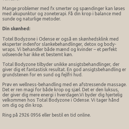
Mange problemer med fx smerter og spændinger kan løses
med akupunktur og zoneterapi. Få din krop i balance med
sunde og naturlige metoder.
Din skønhed:
Totel Bodyzone i Odense er også en skønhedsklink med
eksperter indenfor slankebehandlinger, detox og body-
wraps. Vi behandler både mænd og kvinder – et perfekt
udseende har ikke et bestemt køn.
Total Bodyzone tilbyder unikke ansigtsbehandlinger, der
giver dig et fantastisk resultat. En god ansigtsbehandling er
grundstenen for en sund og fejlfri hud.
Prøv en wellness-behandling med en afstressende massage.
Det er ren magi for både krop og sjæl. Det er den luksus,
der giver dig mere energi i hverdagen.Vi byder dig hjertelig
velkommen hos Total Bodyzone i Odense. Vi tager hånd
om dig og din krop.
Ring på 2926 0956 eller bestil en tid online.