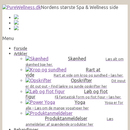
Nordens største Spa & Wellness side
Menu
Forside
Artikler
Skønhed
Læs alt om
skønhed lige her.
Rart at
vide
Rart at vide om krop og sundhed – læs her.
Opskrifter
Dit input
er dit out-put – Find lækre og sunde opskrifter her
Løb og flot
figur
Få fantastisk form og flot figur – læs her.
Yoga
Yoga er for
alle – Læs om de mange yogatyper her
Produktanmeldelser
Læs
anmeldelser af spændende produkter her
Behandlinger