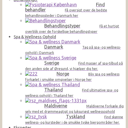
Find
behandler
Få oversigt over de bedste
behandlingssteder i Danmark her
Behandlingstyper
Få et hurtigt
overblik over de forskellige behandlingstyper
Spa & Wellness Ophold
Danmark
Tag på spa- og wellness-
ophold i Danmark
Sverige
Find masser af spa-tilbud på
den anden side af Øresund, vi hjælper dig her.
Norge
Bliv spa og wellness
forkælet i smukke omgivelser i Norge her
Thailand
Find ultimative spa- og
wellness ophold i Thailand her
Maldiverne
Maldiverne forkæle dig
selv med et drømmeagtigt og luksuriøst wellnessophold
Tyskland
Find skønne
wellness- og kursteder i de smukke tyske bjergområder her.
Eksperter