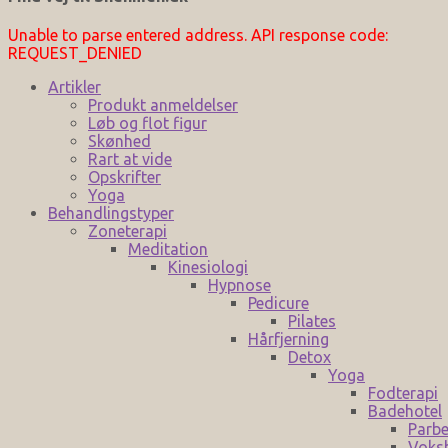
Unable to parse entered address. API response code:
REQUEST_DENIED
Artikler
Produkt anmeldelser
Løb og flot figur
Skønhed
Rart at vide
Opskrifter
Yoga
Behandlingstyper
Zoneterapi
Meditation
Kinesiologi
Hypnose
Pedicure
Pilates
Hårfjerning
Detox
Yoga
Fodterapi
Badehotel
Parbe
Voks