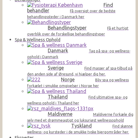
Find
behandler
Få oversigt over de bedste
behandlingssteder i Danmark her
Behandlingstyper
Få et hurtigt
overblik over de forskellige behandlingstyper
Spa & Wellness Ophold
Danmark
Tag på spa- og wellness-
ophold i Danmark
Sverige
Find masser af spa-tilbud på
den anden side af Øresund, vi hjælper dig her.
Norge
Bliv spa og wellness
forkælet i smukke omgivelser i Norge her
Thailand
Find ultimative spa- og
wellness ophold i Thailand her
Maldiverne
Maldiverne forkæle dig
selv med et drømmeagtigt og luksuriøst wellnessophold
Tyskland
Find skønne
wellness- og kursteder i de smukke tyske bjergområder her.
Eksperter