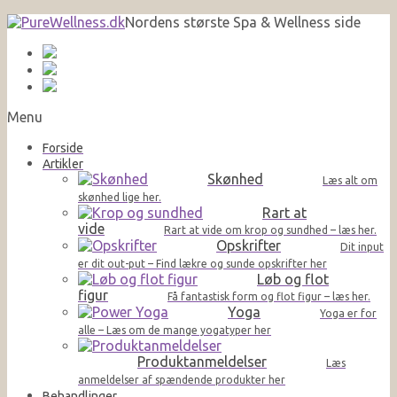
Nordens største Spa & Wellness side
Menu
Forside
Artikler
Skønhed
Læs alt om
skønhed lige her.
Rart at
vide
Rart at vide om krop og sundhed – læs her.
Opskrifter
Dit input
er dit out-put – Find lækre og sunde opskrifter her
Løb og flot
figur
Få fantastisk form og flot figur – læs her.
Yoga
Yoga er for
alle – Læs om de mange yogatyper her
Produktanmeldelser
Læs
anmeldelser af spændende produkter her
Behandlinger