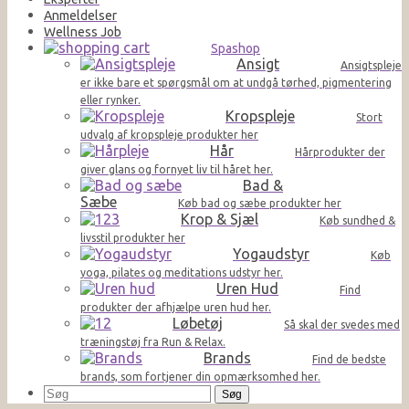
Anmeldelser
Wellness Job
Spashop
Ansigt
Ansigtspleje
er ikke bare et spørgsmål om at undgå tørhed, pigmentering
eller rynker.
Kropspleje
Stort
udvalg af kropspleje produkter her
Hår
Hårprodukter der
giver glans og fornyet liv til håret her.
Bad &
Sæbe
Køb bad og sæbe produkter her
Krop & Sjæl
Køb sundhed &
livsstil produkter her
Yogaudstyr
Køb
yoga, pilates og meditations udstyr her.
Uren Hud
Find
produkter der afhjælpe uren hud her.
Løbetøj
Så skal der svedes med
træningstøj fra Run & Relax.
Brands
Find de bedste
brands, som fortjener din opmærksomhed her.
Søg
efter: