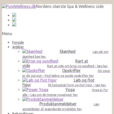
Nordens største Spa & Wellness side
Menu
Forside
Artikler
Skønhed
Læs alt om
skønhed lige her.
Rart at
vide
Rart at vide om krop og sundhed – læs her.
Opskrifter
Dit input
er dit out-put – Find lækre og sunde opskrifter her
Løb og flot
figur
Få fantastisk form og flot figur – læs her.
Yoga
Yoga er for
alle – Læs om de mange yogatyper her
Produktanmeldelser
Læs
anmeldelser af spændende produkter her
Behandlinger