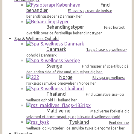
Find
behandler
Få oversigt over de bedste
behandlingssteder i Danmark her
Behandlingstyper
Få et hurtigt
overblik over de forskellige behandlingstyper
Spa & Wellness Ophold
Danmark
Tag på spa- og wellness-
ophold i Danmark
Sverige
Find masser af spa-tilbud på
den anden side af Øresund, vi hjælper dig her.
Norge
Bliv spa og wellness
forkælet i smukke omgivelser i Norge her
Thailand
Find ultimative spa- og
wellness ophold i Thailand her
Maldiverne
Maldiverne forkæle dig
selv med et drømmeagtigt og luksuriøst wellnessophold
Tyskland
Find skønne
wellness- og kursteder i de smukke tyske bjergområder her.
Eksperter