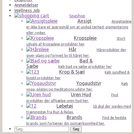
Anmeldelser
Wellness Job
Spashop
Ansigt
Ansigtspleje
er ikke bare et spørgsmål om at undgå tørhed, pigmentering
eller rynker.
Kropspleje
Stort
udvalg af kropspleje produkter her
Hår
Hårprodukter der
giver glans og fornyet liv til håret her.
Bad &
Sæbe
Køb bad og sæbe produkter her
Krop & Sjæl
Køb sundhed &
livsstil produkter her
Yogaudstyr
Køb
yoga, pilates og meditations udstyr her.
Uren Hud
Find
produkter der afhjælpe uren hud her.
Løbetøj
Så skal der svedes med
træningstøj fra Run & Relax.
Brands
Find de bedste
brands, som fortjener din opmærksomhed her.
Søg
efter: