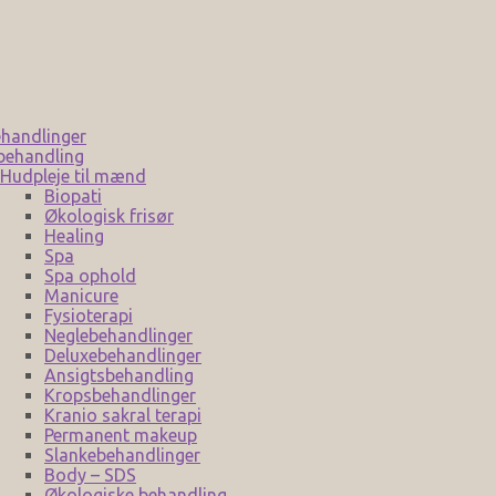
handlinger
behandling
Hudpleje til mænd
Biopati
Økologisk frisør
Healing
Spa
Spa ophold
Manicure
Fysioterapi
Neglebehandlinger
Deluxebehandlinger
Ansigtsbehandling
Kropsbehandlinger
Kranio sakral terapi
Permanent makeup
Slankebehandlinger
Body – SDS
Økologiske behandling