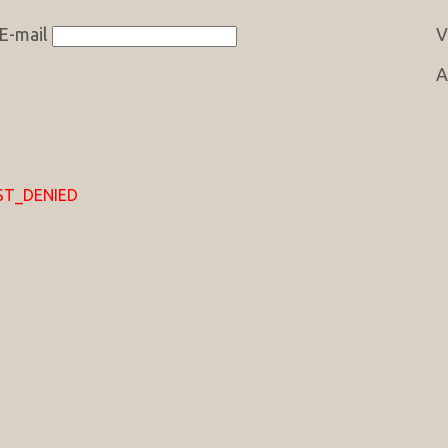
E-mail
V
A
EST_DENIED