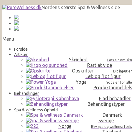
Nordens største Spa & Wellness side
Menu
Forside
Artikler
Skønhed
Læs alt om skø
Rart at vide
Opskrifter
Dit input e
Løb og flot figur
Yoga
Yoga er for al
Produktanmeldels
Behandlinger
Find behandler
Behandlingstyper
Spa & Wellness Ophold
Danmark
Sverige
Norge
Bliv spa og wellness for
Thailand