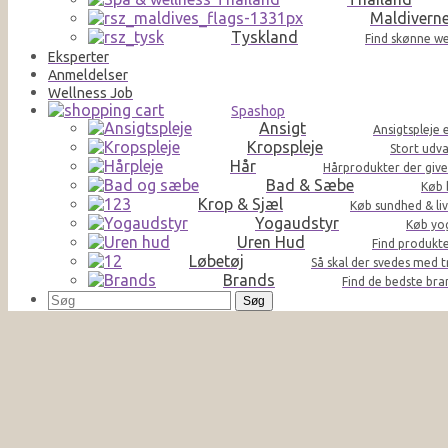
Maldivern
Tyskland
Find skønne we
Eksperter
Anmeldelser
Wellness Job
Spashop
Ansigt
Ansigtspleje 
Kropspleje
Stort udva
Hår
Hårprodukter der giver 
Bad & Sæbe
Køb 
Krop & Sjæl
Køb sundhed & liv
Yogaudstyr
Køb yog
Uren Hud
Find produkte
Løbetøj
Så skal der svedes med t
Brands
Find de bedste br
Søg
efter: