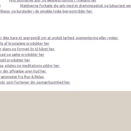
Find ultimative spa- og wellness ophold i Thailand her
e
Maldiverne forkæle dig selv med et drømmeagtigt og luksuriøst we
llness- og kursteder i de smukke tyske bjergområder her.
er ikke bare et spørgsmål om at undgå tørhed, pigmentering eller rynker.
lg af kropspleje produkter her
glans og fornyet liv til håret her.
bad og sæbe produkter her
sstil produkter her
a, pilates og meditations udstyr her.
r der afhjælpe uren hud her.
ræningstøj fra Run & Relax.
ands, som fortjener din opmærksomhed her.