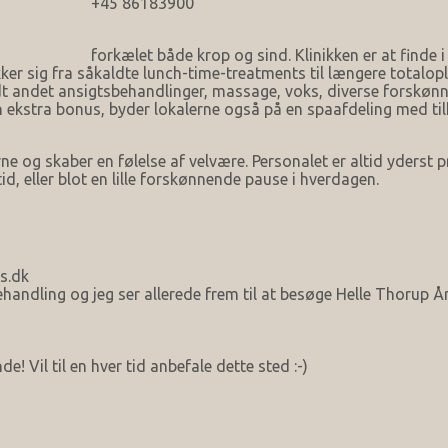
+45 86183900
forkælet både krop og sind. Klinikken er at finde 
 sig fra såkaldte lunch-time-treatments til længere totalople
ndt andet ansigtsbehandlinger, massage, voks, diverse forskø
kstra bonus, byder lokalerne også på en spaafdeling med tilh
ne og skaber en følelse af velvære. Personalet er altid yderst
id, eller blot en lille forskønnende pause i hverdagen.
s.dk
ling og jeg ser allerede frem til at besøge Helle Thorup Årh
e! Vil til en hver tid anbefale dette sted :-)