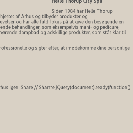
Helle Thorup City Spa
Siden 1984 har Helle Thorup
i hjertet af Århus og tilbyder produkter og
velser og har alle fuld fokus på at give den besøgende en
nnende behandlinger, som eksempelvis mani- og pedicure,
ørende dampbad og adskillige produkter, som står klar til
 professionelle og sigter efter, at imødekomme dine personlige
us igen! Share // Sharrre jQuery(document).ready(function()