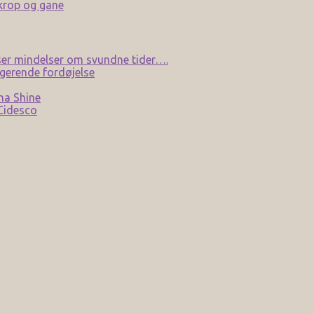
 krop og gane
er mindelser om svundne tider….
gerende fordøjelse
na Shine
 Cidesco