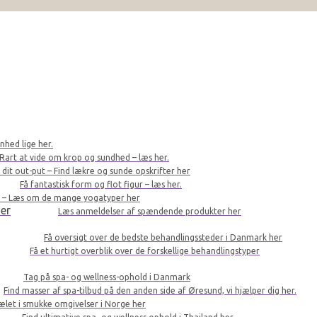
nhed lige her.
Rart at vide om krop og sundhed – læs her.
r dit out-put – Find lækre og sunde opskrifter her
Få fantastisk form og flot figur – læs her.
le – Læs om de mange yogatyper her
er
Læs anmeldelser af spændende produkter her
Få oversigt over de bedste behandlingssteder i Danmark her
Få et hurtigt overblik over de forskellige behandlingstyper
Tag på spa- og wellness-ophold i Danmark
Find masser af spa-tilbud på den anden side af Øresund, vi hjælper dig her.
kælet i smukke omgivelser i Norge her