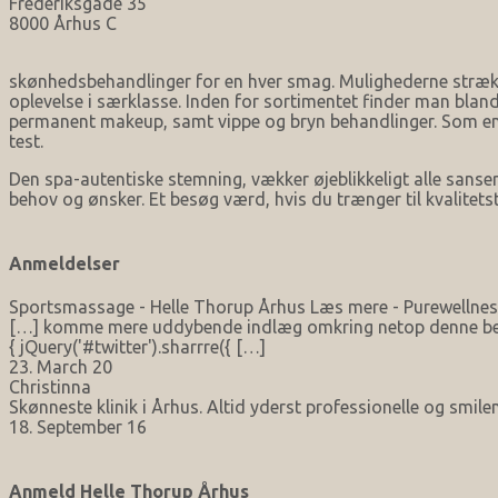
Frederiksgade 35
8000 Århus C
skønhedsbehandlinger for en hver smag. Mulighederne strækker
oplevelse i særklasse. Inden for sortimentet finder man bla
permanent makeup, samt vippe og bryn behandlinger. Som en e
test.
Den spa-autentiske stemning, vækker øjeblikkeligt alle sanser
behov og ønsker. Et besøg værd, hvis du trænger til kvalitetst
Anmeldelser
Sportsmassage - Helle Thorup Århus Læs mere - Purewellnes
[…] komme mere uddybende indlæg omkring netop denne behand
{ jQuery('#twitter').sharrre({ […]
23. March 20
Christinna
Skønneste klinik i Århus. Altid yderst professionelle og smilend
18. September 16
Anmeld Helle Thorup Århus