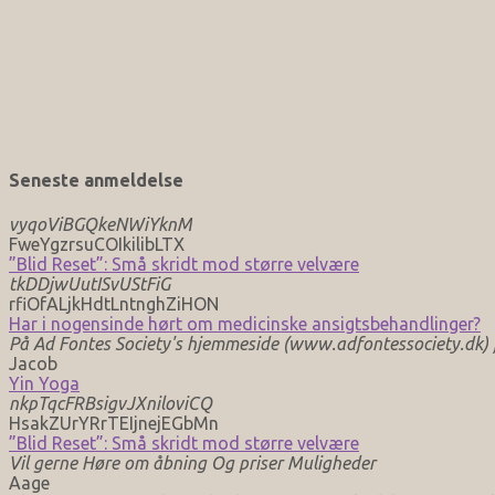
Seneste anmeldelse
vyqoViBGQkeNWiYknM
FweYgzrsuCOIkilibLTX
”Blid Reset”: Små skridt mod større velvære
tkDDjwUutISvUStFiG
rfiOfALjkHdtLntnghZiHON
Har i nogensinde hørt om medicinske ansigtsbehandlinger?
På Ad Fontes Society's hjemmeside (www.adfontessociety.dk) fi
Jacob
Yin Yoga
nkpTqcFRBsigvJXniloviCQ
HsakZUrYRrTEIjnejEGbMn
”Blid Reset”: Små skridt mod større velvære
Vil gerne Høre om åbning Og priser Muligheder
Aage