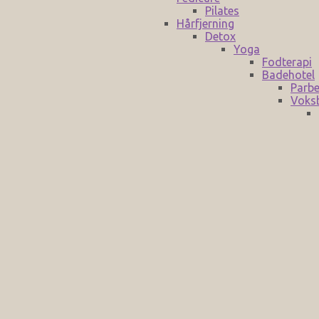
Pilates
Hårfjerning
Detox
Yoga
Fodterapi
Badehotel
Parbe
Voks