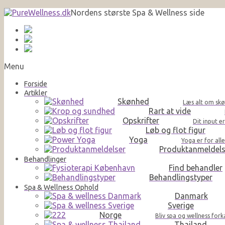
Nordens største Spa & Wellness side
Menu
Forside
Artikler
Skønhed
Læs alt om skø
Rart at vide
Opskrifter
Dit input e
Løb og flot figur
Yoga
Yoga er for al
Produktanmeldels
Behandlinger
Find behandler
Behandlingstyper
Spa & Wellness Ophold
Danmark
Sverige
Norge
Bliv spa og wellness for
Thailand