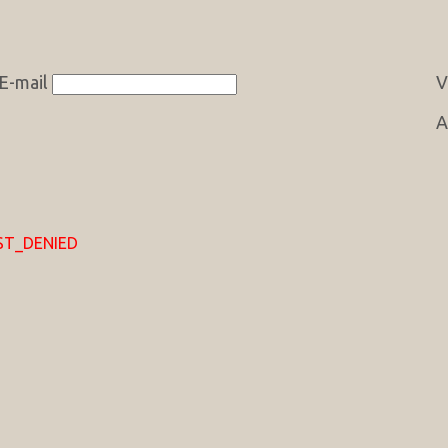
E-mail
V
A
EST_DENIED