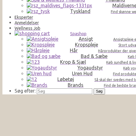
Maldivern
Tyskland
Find skønne we
Eksperter
Anmeldelser
Wellness Job
Spashop
Ansigt
Ansigtspleje 
Kropspleje
Stort udva
Hår
Hårprodukter der giver 
Bad & Sæbe
Køb 
Krop & Sjæl
Køb sundhed & liv
Yogaudstyr
Køb yog
Uren Hud
Find produkte
Løbetøj
Så skal der svedes med t
Brands
Find de bedste br
Søg efter: