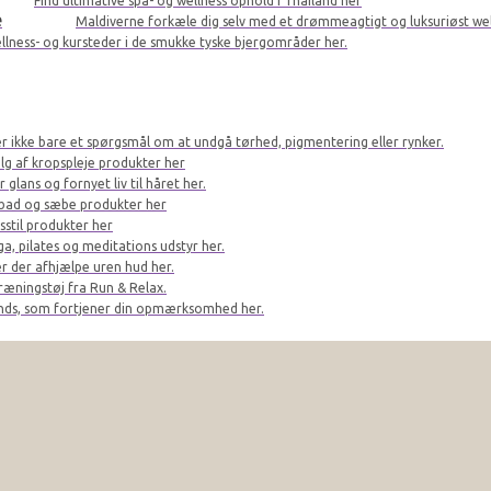
Find ultimative spa- og wellness ophold i Thailand her
e
Maldiverne forkæle dig selv med et drømmeagtigt og luksuriøst we
llness- og kursteder i de smukke tyske bjergområder her.
er ikke bare et spørgsmål om at undgå tørhed, pigmentering eller rynker.
lg af kropspleje produkter her
glans og fornyet liv til håret her.
bad og sæbe produkter her
sstil produkter her
a, pilates og meditations udstyr her.
r der afhjælpe uren hud her.
ræningstøj fra Run & Relax.
ands, som fortjener din opmærksomhed her.