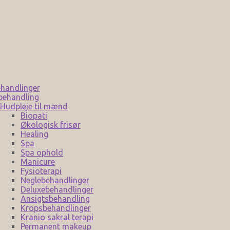
handlinger
behandling
Hudpleje til mænd
Biopati
Økologisk frisør
Healing
Spa
Spa ophold
Manicure
Fysioterapi
Neglebehandlinger
Deluxebehandlinger
Ansigtsbehandling
Kropsbehandlinger
Kranio sakral terapi
Permanent makeup