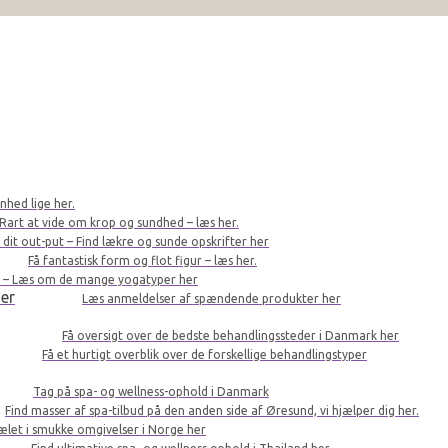
nhed lige her.
Rart at vide om krop og sundhed – læs her.
r dit out-put – Find lækre og sunde opskrifter her
Få fantastisk form og flot figur – læs her.
le – Læs om de mange yogatyper her
er
Læs anmeldelser af spændende produkter her
Få oversigt over de bedste behandlingssteder i Danmark her
Få et hurtigt overblik over de forskellige behandlingstyper
Tag på spa- og wellness-ophold i Danmark
Find masser af spa-tilbud på den anden side af Øresund, vi hjælper dig her.
kælet i smukke omgivelser i Norge her