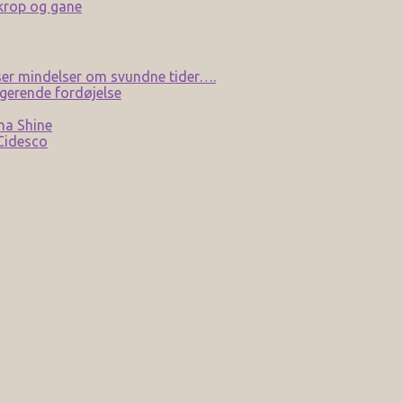
 krop og gane
er mindelser om svundne tider….
gerende fordøjelse
na Shine
 Cidesco