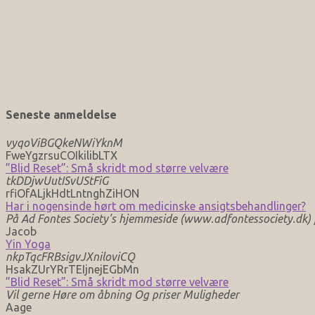
Seneste anmeldelse
vyqoViBGQkeNWiYknM
FweYgzrsuCOIkilibLTX
”Blid Reset”: Små skridt mod større velvære
tkDDjwUutISvUStFiG
rfiOfALjkHdtLntnghZiHON
Har i nogensinde hørt om medicinske ansigtsbehandlinger?
På Ad Fontes Society's hjemmeside (www.adfontessociety.dk) fi
Jacob
Yin Yoga
nkpTqcFRBsigvJXniloviCQ
HsakZUrYRrTEIjnejEGbMn
”Blid Reset”: Små skridt mod større velvære
Vil gerne Høre om åbning Og priser Muligheder
Aage