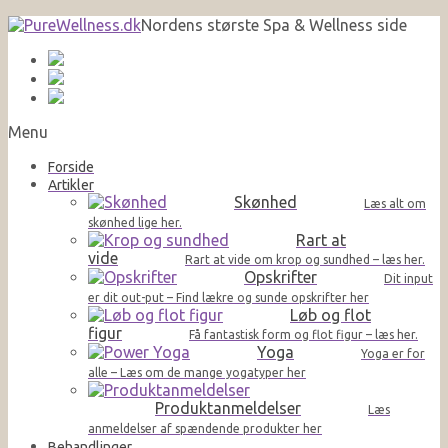
Nordens største Spa & Wellness side
Menu
Forside
Artikler
Skønhed
Læs alt om
skønhed lige her.
Rart at
vide
Rart at vide om krop og sundhed – læs her.
Opskrifter
Dit input
er dit out-put – Find lækre og sunde opskrifter her
Løb og flot
figur
Få fantastisk form og flot figur – læs her.
Yoga
Yoga er for
alle – Læs om de mange yogatyper her
Produktanmeldelser
Læs
anmeldelser af spændende produkter her
Behandlinger