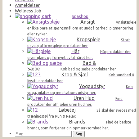
Anmeldelser
Wellness Job
Spashop
Ansigt
Ansigtspleje
er ikke bare et spørgsmål om at undgå tørhed, pigmentering
eller rynker.
Kropspleje
Stort
udvalg af kropspleje produkter her
Hår
Hårprodukter der
giver glans og fornyet liv til håret her.
Bad &
Sæbe
Køb bad og sæbe produkter her
Krop & Sjæl
Køb sundhed &
livsstil produkter her
Yogaudstyr
Køb
yoga, pilates og meditations udstyr her.
Uren Hud
Find
produkter der afhjælpe uren hud her.
Løbetøj
Så skal der svedes med
træningstøj fra Run & Relax.
Brands
Find de bedste
brands, som fortjener din opmærksomhed her.
Søg
efter: