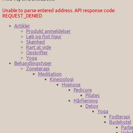
Unable to parse entered address. API response code:
REQUEST_DENIED
Artikler
Produkt anmeldelser
Løb og flot figur
Skønhed
Rart at vide
Opskrifter
Yoga
Behandlingstyper
Zoneterapi
Meditation
Kinesiologi
Hypnose
Pedicure
Pilates
Hårfjerning
Detox
Yoga
Fodterapi
Badehotel
Parbe
Voks