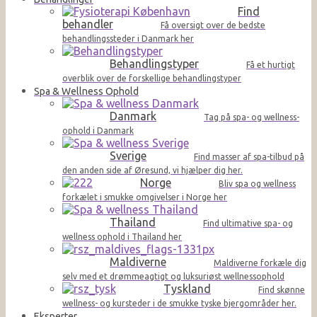
Find
behandler
Få oversigt over de bedste
behandlingssteder i Danmark her
Behandlingstyper
Få et hurtigt
overblik over de forskellige behandlingstyper
Spa & Wellness Ophold
Danmark
Tag på spa- og wellness-
ophold i Danmark
Sverige
Find masser af spa-tilbud på
den anden side af Øresund, vi hjælper dig her.
Norge
Bliv spa og wellness
forkælet i smukke omgivelser i Norge her
Thailand
Find ultimative spa- og
wellness ophold i Thailand her
Maldiverne
Maldiverne forkæle dig
selv med et drømmeagtigt og luksuriøst wellnessophold
Tyskland
Find skønne
wellness- og kursteder i de smukke tyske bjergområder her.
Eksperter