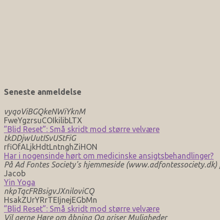
Seneste anmeldelse
vyqoViBGQkeNWiYknM
FweYgzrsuCOIkilibLTX
”Blid Reset”: Små skridt mod større velvære
tkDDjwUutISvUStFiG
rfiOfALjkHdtLntnghZiHON
Har i nogensinde hørt om medicinske ansigtsbehandlinger?
På Ad Fontes Society's hjemmeside (www.adfontessociety.dk) fi
Jacob
Yin Yoga
nkpTqcFRBsigvJXniloviCQ
HsakZUrYRrTEIjnejEGbMn
”Blid Reset”: Små skridt mod større velvære
Vil gerne Høre om åbning Og priser Muligheder