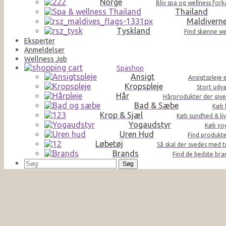
Norge
Bliv spa og wellness for
Thailand
Maldivern
Tyskland
Find skønne we
Eksperter
Anmeldelser
Wellness Job
Spashop
Ansigt
Ansigtspleje 
Kropspleje
Stort udva
Hår
Hårprodukter der giver 
Bad & Sæbe
Køb 
Krop & Sjæl
Køb sundhed & liv
Yogaudstyr
Køb yog
Uren Hud
Find produkte
Løbetøj
Så skal der svedes med t
Brands
Find de bedste br
Søg
efter: