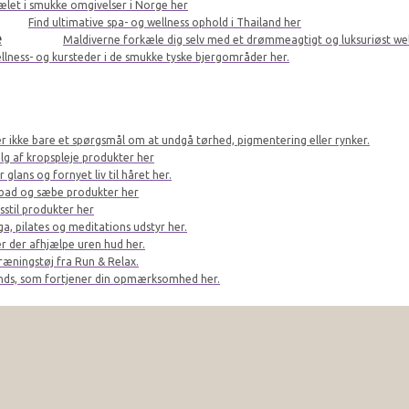
kælet i smukke omgivelser i Norge her
Find ultimative spa- og wellness ophold i Thailand her
e
Maldiverne forkæle dig selv med et drømmeagtigt og luksuriøst we
llness- og kursteder i de smukke tyske bjergområder her.
er ikke bare et spørgsmål om at undgå tørhed, pigmentering eller rynker.
lg af kropspleje produkter her
glans og fornyet liv til håret her.
bad og sæbe produkter her
sstil produkter her
a, pilates og meditations udstyr her.
r der afhjælpe uren hud her.
ræningstøj fra Run & Relax.
ands, som fortjener din opmærksomhed her.