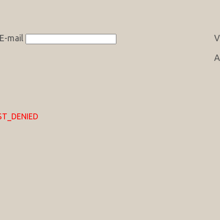
E-mail
V
A
EST_DENIED