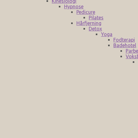
Kinesiologi
Hypnose
Pedicure
Pilates
Hårfjerning
Detox
Yoga
Fodterapi
Badehotel
Parbe
Voks