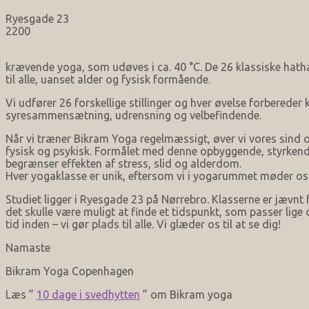
Ryesgade 23
2200
krævende yoga, som udøves i ca. 40 °C. De 26 klassiske hatha
til alle, uanset alder og fysisk formående.
Vi udfører 26 forskellige stillinger og hver øvelse forbere
syresammensætning, udrensning og velbefindende.
Når vi træner Bikram Yoga regelmæssigt, øver vi vores sind 
fysisk og psykisk. Formålet med denne opbyggende, styrkende
begrænser effekten af stress, slid og alderdom.
Hver yogaklasse er unik, eftersom vi i yogarummet møder os s
Studiet ligger i Ryesgade 23 på Nørrebro. Klasserne er jævnt 
det skulle være muligt at finde et tidspunkt, som passer lige d
tid inden – vi gør plads til alle. Vi glæder os til at se dig!
Namaste
Bikram Yoga Copenhagen
Læs ”
10 dage i svedhytten
” om Bikram yoga