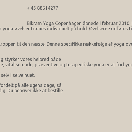
+ 45 88614277
Bikram Yoga Copenhagen åbnede i februar 2010. B
 yoga øvelser trænes individuelt på hold. Øvelserne udføres ti
der kroppen til den næste. Denne specifikke rækkefølge af yog
og styrker vores helbred både
, vitaliserende, præventive og terapeutiske yoga er at forbyg
elv i selve nuet.
fordelt på alle ugens dage, så
ig. Du behøver ikke at bestille