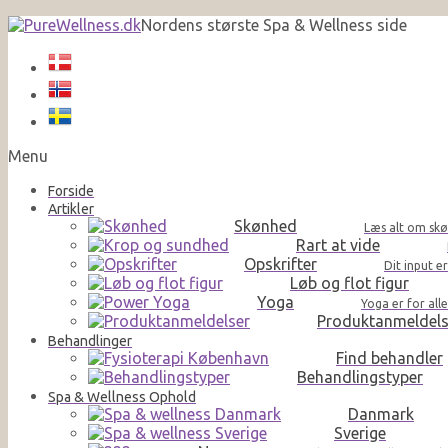
Nordens største Spa & Wellness side
Menu
Forside
Artikler
Skønhed
Læs alt om skø
Rart at vide
Opskrifter
Dit input e
Løb og flot figur
Yoga
Yoga er for al
Produktanmeldels
Behandlinger
Find behandler
Behandlingstyper
Spa & Wellness Ophold
Danmark
Sverige