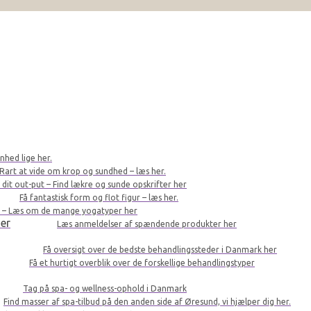
nhed lige her.
Rart at vide om krop og sundhed – læs her.
r dit out-put – Find lækre og sunde opskrifter her
Få fantastisk form og flot figur – læs her.
le – Læs om de mange yogatyper her
er
Læs anmeldelser af spændende produkter her
Få oversigt over de bedste behandlingssteder i Danmark her
Få et hurtigt overblik over de forskellige behandlingstyper
Tag på spa- og wellness-ophold i Danmark
Find masser af spa-tilbud på den anden side af Øresund, vi hjælper dig her.