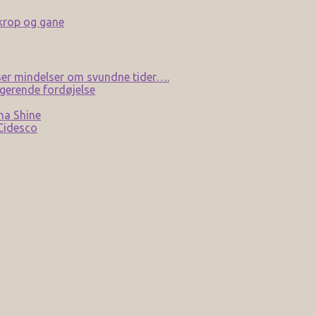
 krop og gane
er mindelser om svundne tider….
gerende fordøjelse
na Shine
 Cidesco