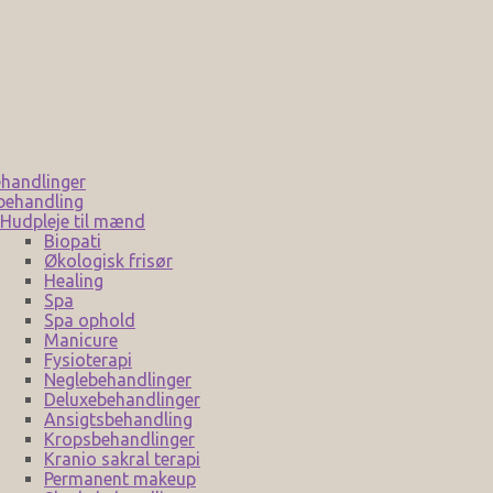
handlinger
behandling
Hudpleje til mænd
Biopati
Økologisk frisør
Healing
Spa
Spa ophold
Manicure
Fysioterapi
Neglebehandlinger
Deluxebehandlinger
Ansigtsbehandling
Kropsbehandlinger
Kranio sakral terapi
Permanent makeup