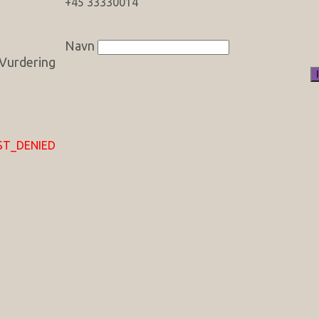
+45 33330014
Navn
Vurdering
EST_DENIED