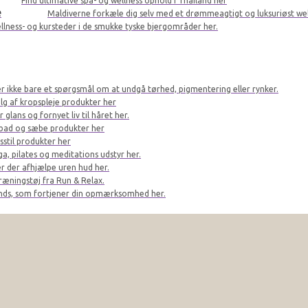
Find ultimative spa- og wellness ophold i Thailand her
e
Maldiverne forkæle dig selv med et drømmeagtigt og luksuriøst we
llness- og kursteder i de smukke tyske bjergområder her.
er ikke bare et spørgsmål om at undgå tørhed, pigmentering eller rynker.
lg af kropspleje produkter her
glans og fornyet liv til håret her.
bad og sæbe produkter her
sstil produkter her
a, pilates og meditations udstyr her.
r der afhjælpe uren hud her.
ræningstøj fra Run & Relax.
ands, som fortjener din opmærksomhed her.