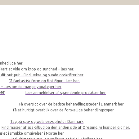
nhed lige her.
Rart at vide om krop og sundhed – læs her.
r dit out-put – Find lækre og sunde opskrifter her
Få fantastisk form og flot figur – læs her.
le – Læs om de mange yogatyper her
er
Læs anmeldelser af spændende produkter her
Få oversigt over de bedste behandlingssteder i Danmark her
Få et hurtigt overblik over de forskellige behandlingstyper
Tag på spa- og wellness-ophold i Danmark
Find masser af spa-tilbud på den anden side af Øresund, vi hjælper dig her.
kælet i smukke omgivelser i Norge her