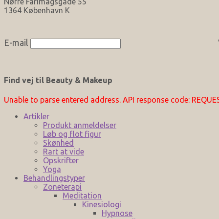
Nørre Farimagsgade 55
1364 København K
E-mail
Find vej til Beauty & Makeup
Unable to parse entered address. API response code: REQU
Artikler
Produkt anmeldelser
Løb og flot figur
Skønhed
Rart at vide
Opskrifter
Yoga
Behandlingstyper
Zoneterapi
Meditation
Kinesiologi
Hypnose