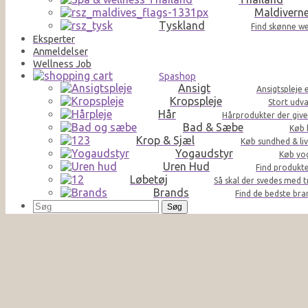
Maldivern
Tyskland
Find skønne we
Eksperter
Anmeldelser
Wellness Job
Spashop
Ansigt
Ansigtspleje 
Kropspleje
Stort udva
Hår
Hårprodukter der giver 
Bad & Sæbe
Køb 
Krop & Sjæl
Køb sundhed & liv
Yogaudstyr
Køb yog
Uren Hud
Find produkte
Løbetøj
Så skal der svedes med t
Brands
Find de bedste br
Søg
efter: