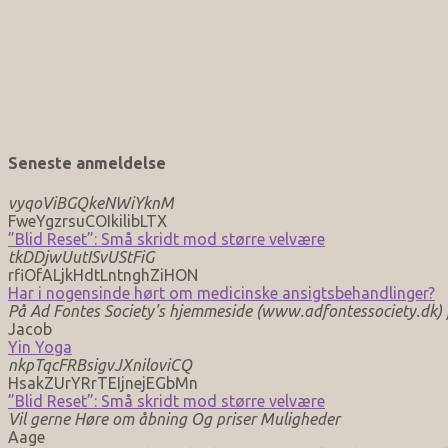
Seneste anmeldelse
vyqoViBGQkeNWiYknM
FweYgzrsuCOIkilibLTX
”Blid Reset”: Små skridt mod større velvære
tkDDjwUutISvUStFiG
rfiOfALjkHdtLntnghZiHON
Har i nogensinde hørt om medicinske ansigtsbehandlinger?
På Ad Fontes Society's hjemmeside (www.adfontessociety.dk) fi
Jacob
Yin Yoga
nkpTqcFRBsigvJXniloviCQ
HsakZUrYRrTEIjnejEGbMn
”Blid Reset”: Små skridt mod større velvære
Vil gerne Høre om åbning Og priser Muligheder
Aage