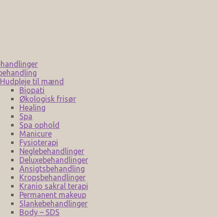
handlinger
behandling
Hudpleje til mænd
Biopati
Økologisk frisør
Healing
Spa
Spa ophold
Manicure
Fysioterapi
Neglebehandlinger
Deluxebehandlinger
Ansigtsbehandling
Kropsbehandlinger
Kranio sakral terapi
Permanent makeup
Slankebehandlinger
Body – SDS