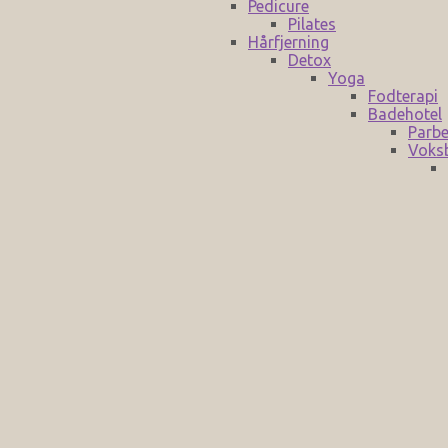
Pedicure
Pilates
Hårfjerning
Detox
Yoga
Fodterapi
Badehotel
Parbe
Voks