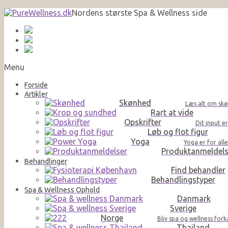
Nordens største Spa & Wellness side
Menu
Forside
Artikler
Skønhed
Læs alt om skø
Rart at vide
Opskrifter
Dit input e
Løb og flot figur
Yoga
Yoga er for al
Produktanmeldels
Behandlinger
Find behandler
Behandlingstyper
Spa & Wellness Ophold
Danmark
Sverige
Norge
Bliv spa og wellness for
Thailand