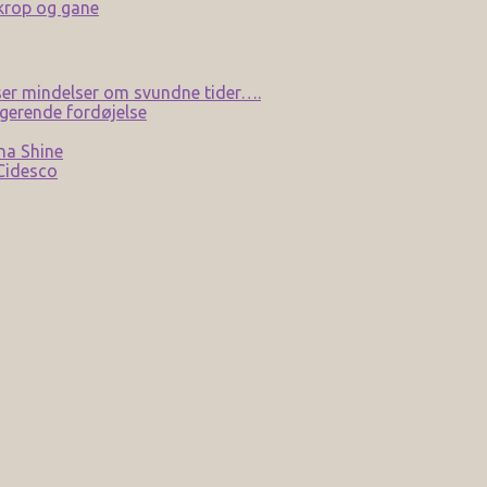
 krop og gane
er mindelser om svundne tider….
gerende fordøjelse
na Shine
 Cidesco