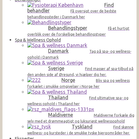
Find
behandler
Få oversigt over de bedste
behandlingssteder i Danmark her
Behandlingstyper
Få et hurtigt
overblik over de forskellige behandlingstyper
Spa & Wellness Ophold
Danmark
Tag på spa- og wellness-
ophold i Danmark
Sverige
Find masser af spa-tilbud på
den anden side af Øresund, vi hjælper dig her.
Norge
Bliv spa og wellness
forkælet i smukke omgivelser i Norge her
Thailand
Find ultimative spa- og
wellness ophold i Thailand her
Maldiverne
Maldiverne forkæle dig
selv med et drømmeagtigt og luksuriøst wellnessophold
Tyskland
Find skønne
wellness- og kursteder i de smukke tyske bjergområder her.
Eksperter