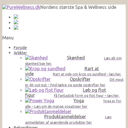
Nordens største Spa & Wellness side
Menu
Forside
Artikler
Skønhed
Læs alt om
skønhed lige her.
Rart at
vide
Rart at vide om krop og sundhed – læs her.
Opskrifter
Dit input
er dit out-put – Find lækre og sunde opskrifter her
Løb og flot
figur
Få fantastisk form og flot figur – læs her.
Yoga
Yoga er for
alle – Læs om de mange yogatyper her
Produktanmeldelser
Læs
anmeldelser af spændende produkter her
Behandlinger