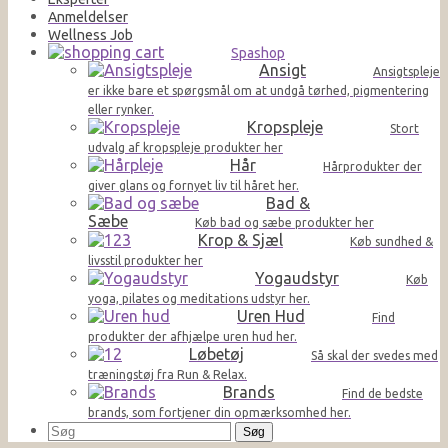
Anmeldelser
Wellness Job
Spashop
Ansigt
Ansigtspleje
er ikke bare et spørgsmål om at undgå tørhed, pigmentering
eller rynker.
Kropspleje
Stort
udvalg af kropspleje produkter her
Hår
Hårprodukter der
giver glans og fornyet liv til håret her.
Bad &
Sæbe
Køb bad og sæbe produkter her
Krop & Sjæl
Køb sundhed &
livsstil produkter her
Yogaudstyr
Køb
yoga, pilates og meditations udstyr her.
Uren Hud
Find
produkter der afhjælpe uren hud her.
Løbetøj
Så skal der svedes med
træningstøj fra Run & Relax.
Brands
Find de bedste
brands, som fortjener din opmærksomhed her.
Søg
efter: