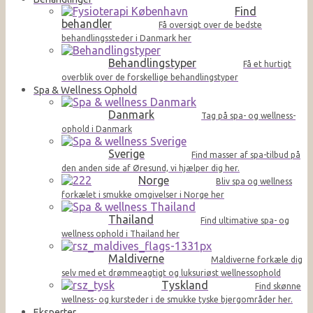
Find
behandler
Få oversigt over de bedste
behandlingssteder i Danmark her
Behandlingstyper
Få et hurtigt
overblik over de forskellige behandlingstyper
Spa & Wellness Ophold
Danmark
Tag på spa- og wellness-
ophold i Danmark
Sverige
Find masser af spa-tilbud på
den anden side af Øresund, vi hjælper dig her.
Norge
Bliv spa og wellness
forkælet i smukke omgivelser i Norge her
Thailand
Find ultimative spa- og
wellness ophold i Thailand her
Maldiverne
Maldiverne forkæle dig
selv med et drømmeagtigt og luksuriøst wellnessophold
Tyskland
Find skønne
wellness- og kursteder i de smukke tyske bjergområder her.
Eksperter