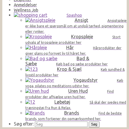
Anmeldelser
Wellness Job
Spashop
Ansigt
Ansigtspleje
er ikke bare et spørgsmål om at undgå tørhed, pigmentering
eller rynker.
Kropspleje
Stort
udvalg af kropspleje produkter her
Hår
Hårprodukter der
giver glans og fornyet liv til håret her.
Bad &
Sæbe
Køb bad og sæbe produkter her
Krop & Sjæl
Køb sundhed &
livsstil produkter her
Yogaudstyr
Køb
yoga, pilates og meditations udstyr her.
Uren Hud
Find
produkter der afhjælpe uren hud her.
Løbetøj
Så skal der svedes med
træningstøj fra Run & Relax.
Brands
Find de bedste
brands, som fortjener din opmærksomhed her.
Søg efter: