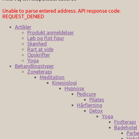
Unable to parse entered address. API response code:
REQUEST_DENIED
Artikler
Produkt anmeldelser
Løb og flot figur
Skønhed
Rart at vide
Opskrifter
Yoga
Behandlingstyper
Zoneterapi
Meditation
Kinesiologi
Hypnose
Pedicure
Pilates
Hårfjerning
Detox
Yoga
Fodterapi
Badehotel
Parbe
Voks