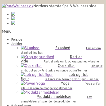
Nordens største Spa & Wellness side
Menu
Forside
Artikler
Skønhed
Læs alt om
skønhed lige her.
Rart at
vide
Rart at vide om krop og sundhed – læs her.
Opskrifter
Dit input
er dit out-put – Find lækre og sunde opskrifter her
Løb og flot
figur
Få fantastisk form og flot figur – læs her.
Yoga
Yoga er for
alle – Læs om de mange yogatyper her
Produktanmeldelser
Læs
anmeldelser af spændende produkter her
Behandlinger