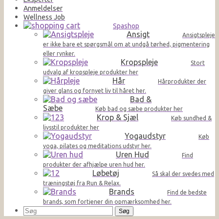
Anmeldelser
Wellness Job
Spashop
Ansigt
Ansigtspleje
er ikke bare et spørgsmål om at undgå tørhed, pigmentering
eller rynker.
Kropspleje
Stort
udvalg af kropspleje produkter her
Hår
Hårprodukter der
giver glans og fornyet liv til håret her.
Bad &
Sæbe
Køb bad og sæbe produkter her
Krop & Sjæl
Køb sundhed &
livsstil produkter her
Yogaudstyr
Køb
yoga, pilates og meditations udstyr her.
Uren Hud
Find
produkter der afhjælpe uren hud her.
Løbetøj
Så skal der svedes med
træningstøj fra Run & Relax.
Brands
Find de bedste
brands, som fortjener din opmærksomhed her.
Søg
efter: