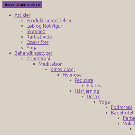
Artikler
Produkt anmeldelser
Løb og flot figur
Skønhed
Rart at vide
Opskrifter
Yoga
Behandlingstyper
Zoneterapi
Meditation
Kinesiologi
Hypnose
Pedicure
Pilates
Hårfjerning
Detox
Yoga
Fodterapi
Badehotel
Parbe
Voks