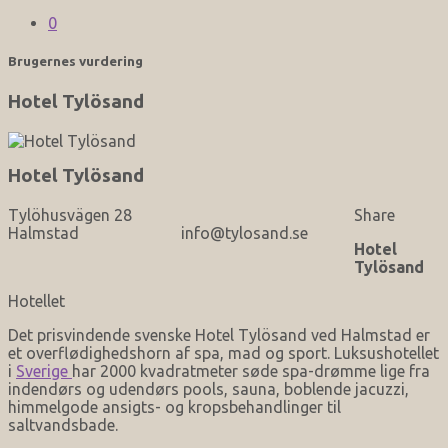
0
Brugernes vurdering
Hotel Tylösand
Hotel Tylösand
Tylöhusvägen 28
Share
Halmstad
info@tylosand.se
Hotel
Tylösand
Hotellet
Det prisvindende svenske Hotel Tylösand ved Halmstad er
et overflødighedshorn af spa, mad og sport. Luksushotellet
i
Sverige
har 2000 kvadratmeter søde spa-drømme lige fra
indendørs og udendørs pools, sauna, boblende jacuzzi,
himmelgode ansigts- og kropsbehandlinger til
saltvandsbade.