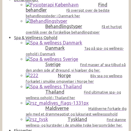
Find
behandler
Få oversigt over de bedste
behandlingssteder i Danmark her
Behandlingstyper
Få et hurtigt
overblik over de forskellige behandlingstyper
Spa & Wellness Ophold
Danmark
Tag på spa- og wellness-
ophold i Danmark
Sverige
Find masser af spa-tilbud på
den anden side af Øresund, vi hjælper dig her.
Norge
Bliv spa og wellness
forkælet i smukke omgivelser i Norge her
Thailand
Find ultimative spa- og
wellness ophold i Thailand her
Maldiverne
Maldiverne forkæle dig
selv med et drømmeagtigt og luksuriøst wellnessophold
Tyskland
Find skønne
wellness- og kursteder i de smukke tyske bjergområder her.
Eksperter