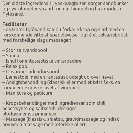
Den sidste ingrediens til vaskeægte zen sørger sandbunker
og syv kilometer strand for, når himmel og hav mødes i
Tylösand.
Faciliteter
Hos Hotel Tylösand kan du forkæle krop og sind med en
forskønnende vifte af spaoplevelser og få et velværeboost
med forskellige slags massager:
– Stor saltvandspool
– Sauna
– Ishul for entusiastiske vinterbadere
– Relax pool
– Opvarmet udendørspool
– Lænestole med en fantastisk udsigt ud over havet
– Ansigtsbehandling (klassisk eller med et tvist f.eks. en
foryngende maske lavet af vindruer)
– Manicure og pedicure
– Kropsbehandlinger med ingredienser som chili,
pebermynte og saltscrub, der øger
blodgennemstrømningen
– Massage (klassisk, shiatsu, gravidmassage og indisk
arvuyeda massage med æteriske olier)