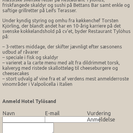
friskfangede skaldyr og sushi på Bettans Bar samt enkle og
saftige grillretter på Leifs Terasser.
Under kyndig styring og omhu fra køkkenchef Torsten
Kjörling, der blandt andet har en 10-årig karriere på det
svenske kokkelandshold på cv’et, byder Restaurant Tylöhus
på:
– 3-retters middage, der skifter jævnligt efter sæsonens
udbud af råvarer
– speciale i fisk og skaldyr
– varieret a la carte menu med alt fra dildrimmet torsk,
kalveryg med ristede skallotteløg til cheeseburgere og
cheesecakes
– stort udvalg af vine fra et af verdens mest anmelderroste
vinområder i Valpolicella i Italien
Anmeld Hotel Tylösand
Navn
E-mail
Vurdering
Anmeldelse