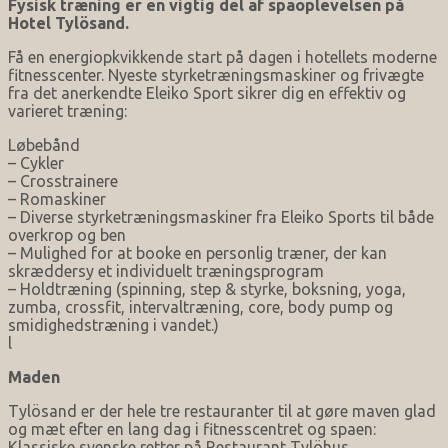
Fysisk træning er en vigtig del af spaoplevelsen på
Hotel Tylösand.
Få en energiopkvikkende start på dagen i hotellets moderne
fitnesscenter. Nyeste styrketræningsmaskiner og frivægte
fra det anerkendte Eleiko Sport sikrer dig en effektiv og
varieret træning:
Løbebånd
– Cykler
– Crosstrainere
– Romaskiner
– Diverse styrketræningsmaskiner fra Eleiko Sports til både
overkrop og ben
– Mulighed for at booke en personlig træner, der kan
skræddersy et individuelt træningsprogram
– Holdtræning (spinning, step & styrke, boksning, yoga,
zumba, crossfit, intervaltræning, core, body pump og
smidighedstræning i vandet.)
l
Maden
Tylösand er der hele tre restauranter til at gøre maven glad
og mæt efter en lang dag i fitnesscentret og spaen:
Klassiske svenske retter på Restaurant Tylöhus,