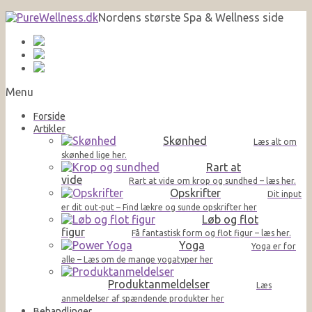
Nordens største Spa & Wellness side
Menu
Forside
Artikler
Skønhed
Læs alt om
skønhed lige her.
Rart at
vide
Rart at vide om krop og sundhed – læs her.
Opskrifter
Dit input
er dit out-put – Find lækre og sunde opskrifter her
Løb og flot
figur
Få fantastisk form og flot figur – læs her.
Yoga
Yoga er for
alle – Læs om de mange yogatyper her
Produktanmeldelser
Læs
anmeldelser af spændende produkter her
Behandlinger