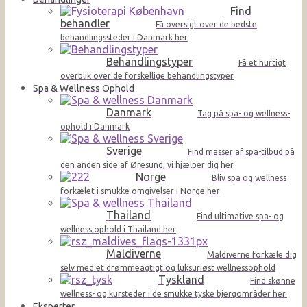
Find
behandler
Få oversigt over de bedste
behandlingssteder i Danmark her
Behandlingstyper
Få et hurtigt
overblik over de forskellige behandlingstyper
Spa & Wellness Ophold
Danmark
Tag på spa- og wellness-
ophold i Danmark
Sverige
Find masser af spa-tilbud på
den anden side af Øresund, vi hjælper dig her.
Norge
Bliv spa og wellness
forkælet i smukke omgivelser i Norge her
Thailand
Find ultimative spa- og
wellness ophold i Thailand her
Maldiverne
Maldiverne forkæle dig
selv med et drømmeagtigt og luksuriøst wellnessophold
Tyskland
Find skønne
wellness- og kursteder i de smukke tyske bjergområder her.
Eksperter