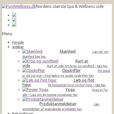
Nordens største Spa & Wellness side
Menu
Forside
Artikler
Skønhed
Læs alt om
skønhed lige her.
Rart at
vide
Rart at vide om krop og sundhed – læs her.
Opskrifter
Dit input
er dit out-put – Find lækre og sunde opskrifter her
Løb og flot
figur
Få fantastisk form og flot figur – læs her.
Yoga
Yoga er for
alle – Læs om de mange yogatyper her
Produktanmeldelser
Læs
anmeldelser af spændende produkter her
Behandlinger