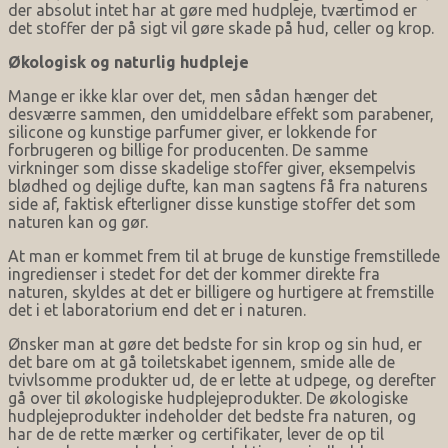
der absolut intet har at gøre med hudpleje, tværtimod er
det stoffer der på sigt vil gøre skade på hud, celler og krop.
Økologisk og naturlig hudpleje
Mange er ikke klar over det, men sådan hænger det
desværre sammen, den umiddelbare effekt som parabener,
silicone og kunstige parfumer giver, er lokkende for
forbrugeren og billige for producenten. De samme
virkninger som disse skadelige stoffer giver, eksempelvis
blødhed og dejlige dufte, kan man sagtens få fra naturens
side af, faktisk efterligner disse kunstige stoffer det som
naturen kan og gør.
At man er kommet frem til at bruge de kunstige fremstillede
ingredienser i stedet for det der kommer direkte fra
naturen, skyldes at det er billigere og hurtigere at fremstille
det i et laboratorium end det er i naturen.
Ønsker man at gøre det bedste for sin krop og sin hud, er
det bare om at gå toiletskabet igennem, smide alle de
tvivlsomme produkter ud, de er lette at udpege, og derefter
gå over til økologiske hudplejeprodukter. De økologiske
hudplejeprodukter indeholder det bedste fra naturen, og
har de de rette mærker og certifikater, lever de op til