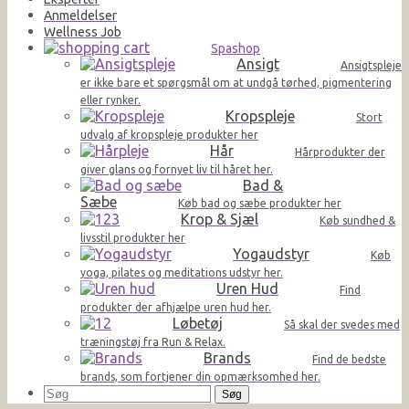
Anmeldelser
Wellness Job
Spashop
Ansigt
Ansigtspleje
er ikke bare et spørgsmål om at undgå tørhed, pigmentering
eller rynker.
Kropspleje
Stort
udvalg af kropspleje produkter her
Hår
Hårprodukter der
giver glans og fornyet liv til håret her.
Bad &
Sæbe
Køb bad og sæbe produkter her
Krop & Sjæl
Køb sundhed &
livsstil produkter her
Yogaudstyr
Køb
yoga, pilates og meditations udstyr her.
Uren Hud
Find
produkter der afhjælpe uren hud her.
Løbetøj
Så skal der svedes med
træningstøj fra Run & Relax.
Brands
Find de bedste
brands, som fortjener din opmærksomhed her.
Søg
efter: