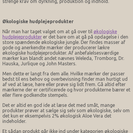
strenge krav om dyrkning, produktion og indhold.
Økologiske hudplejeprodukter
Når man har taget valget om at gå over til
økologiske
hudplejeprodukter
er det bare om at gå på opdagelse i den
store spændende økologiske jungle. Der findes masser af
gode og anerkendte mærker der producerer lækre
økologiske hudplejeprodukter. Af anbefalelsesværdige
mærker kan blandt andet nævnes Weleda, Tromborg, Dr.
Hauska, Jurlique og John Masters.
Men dette er langt fra dem alle. Hvilke mærker der passer
bedst til ens behov og overbevisning finder man hurtigt ud
af ved at læse, høre eller prøve sig lidt frem. Gå altid efter
mærkerne der er certificerede og hvor produkterne bærer et
eller flere godkendte stempels.
Det er altid en god ide at læse det med småt, mange
produkter prøver at sælge sig selv som økologiske, selv om
det kun er eksempelvis 2% økologisk Aloe Vera det
indeholder.
Et sådan produkt går ikke ind under kategorien økologiske