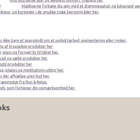
Find ultimative spa- og wellness ophold i Thailand her
e
Maldiverne forkæle dig selv med et drømmeagtigt og luksuriøst we
llness- og kursteder i de smukke tyske bjergområder her.
er ikke bare et spørgsmål om at undgå tørhed, pigmentering eller rynker.
lg af kropspleje produkter her
glans og fornyet liv til håret her.
bad og sæbe produkter her
sstil produkter her
a, pilates og meditations udstyr her.
r der afhjælpe uren hud her.
ræningstøj fra Run & Relax.
ands, som fortjener din opmærksomhed her.
oks