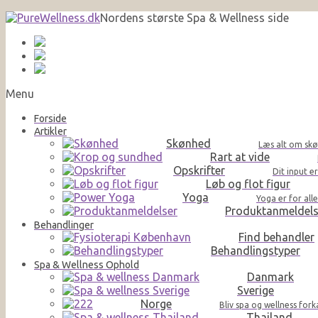
Nordens største Spa & Wellness side
Menu
Forside
Artikler
Skønhed
Læs alt om skø
Rart at vide
Opskrifter
Dit input e
Løb og flot figur
Yoga
Yoga er for al
Produktanmeldels
Behandlinger
Find behandler
Behandlingstyper
Spa & Wellness Ophold
Danmark
Sverige
Norge
Bliv spa og wellness for
Thailand