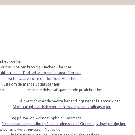
nhed lige her.
Rart at vide om krop og sundhed – læs her.
r dit out-put – Find lækre og sunde opskrifter her
Få fantastisk form og flot figur – læs her.
le – Læs om de mange yogatyper her
er
Læs anmeldelser af spændende produkter her
Få oversigt over de bedste behandlingssteder i Danmark her
Få et hurtigt overblik over de forskellige behandlingstyper
Tag på spa- og wellness-ophold i Danmark
Find masser af spa-tilbud på den anden side af Øresund, vi hjælper dig her.
kælet i smukke omgivelser i Norge her