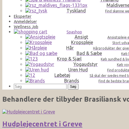
Maldivern
Tyskland
Find skønne we
Eksperter
Anmeldelser
Wellness Job
Spashop
Ansigt
Ansigtspleje 
Kropspleje
Stort udva
Hår
Hårprodukter der giver 
Bad & Sæbe
Køb 
Krop & Sjæl
Køb sundhed & liv
Yogaudstyr
Køb yog
Uren Hud
Find produkte
Løbetøj
Så skal der svedes med t
Brands
Find de bedste br
Søg
efter:
Behandlere der tilbyder
Brasiliansk v
Hudplejecentret i Greve