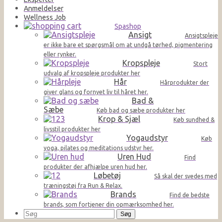
Anmeldelser
Wellness Job
Spashop
Ansigt
Ansigtspleje
er ikke bare et spørgsmål om at undgå tørhed, pigmentering
eller rynker.
Kropspleje
Stort
udvalg af kropspleje produkter her
Hår
Hårprodukter der
giver glans og fornyet liv til håret her.
Bad &
Sæbe
Køb bad og sæbe produkter her
Krop & Sjæl
Køb sundhed &
livsstil produkter her
Yogaudstyr
Køb
yoga, pilates og meditations udstyr her.
Uren Hud
Find
produkter der afhjælpe uren hud her.
Løbetøj
Så skal der svedes med
træningstøj fra Run & Relax.
Brands
Find de bedste
brands, som fortjener din opmærksomhed her.
Søg
efter: