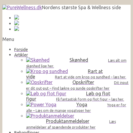
Nordens største Spa & Wellness side
Menu
Forside
Artikler
Skønhed
Læs alt om
skønhed lige her.
Rart at
vide
Rart at vide om krop og sundhed – læs her.
Opskrifter
Dit input
er dit out-put – Find lækre og sunde opskrifter her
Løb og flot
figur
Få fantastisk form og flot figur – læs her.
Yoga
Yoga er for
alle – Læs om de mange yogatyper her
Produktanmeldelser
Læs
anmeldelser af spændende produkter her
Behandlinger