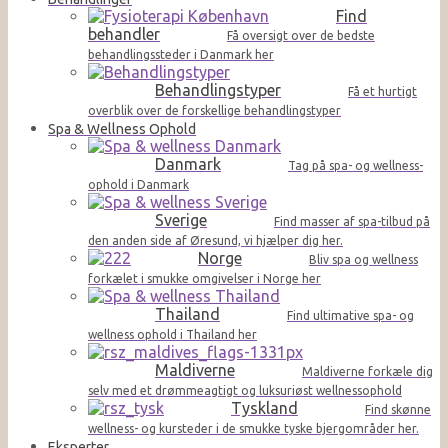
Find
behandler
Få oversigt over de bedste
behandlingssteder i Danmark her
Behandlingstyper
Få et hurtigt
overblik over de forskellige behandlingstyper
Spa & Wellness Ophold
Danmark
Tag på spa- og wellness-
ophold i Danmark
Sverige
Find masser af spa-tilbud på
den anden side af Øresund, vi hjælper dig her.
Norge
Bliv spa og wellness
forkælet i smukke omgivelser i Norge her
Thailand
Find ultimative spa- og
wellness ophold i Thailand her
Maldiverne
Maldiverne forkæle dig
selv med et drømmeagtigt og luksuriøst wellnessophold
Tyskland
Find skønne
wellness- og kursteder i de smukke tyske bjergområder her.
Eksperter