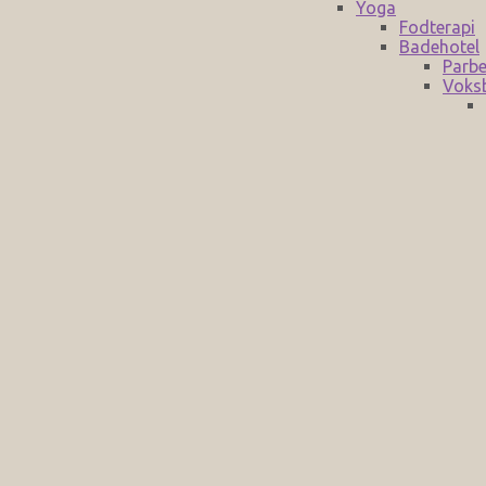
Yoga
Fodterapi
Badehotel
Parbe
Voks