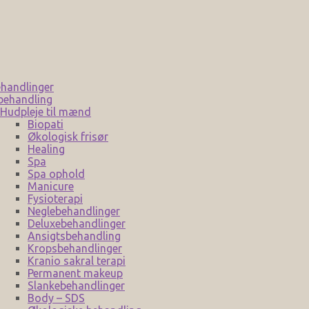
handlinger
behandling
Hudpleje til mænd
Biopati
Økologisk frisør
Healing
Spa
Spa ophold
Manicure
Fysioterapi
Neglebehandlinger
Deluxebehandlinger
Ansigtsbehandling
Kropsbehandlinger
Kranio sakral terapi
Permanent makeup
Slankebehandlinger
Body – SDS