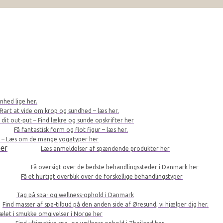
nhed lige her.
Rart at vide om krop og sundhed – læs her.
r dit out-put – Find lækre og sunde opskrifter her
Få fantastisk form og flot figur – læs her.
le – Læs om de mange yogatyper her
er
Læs anmeldelser af spændende produkter her
Få oversigt over de bedste behandlingssteder i Danmark her
Få et hurtigt overblik over de forskellige behandlingstyper
Tag på spa- og wellness-ophold i Danmark
Find masser af spa-tilbud på den anden side af Øresund, vi hjælper dig her.
kælet i smukke omgivelser i Norge her