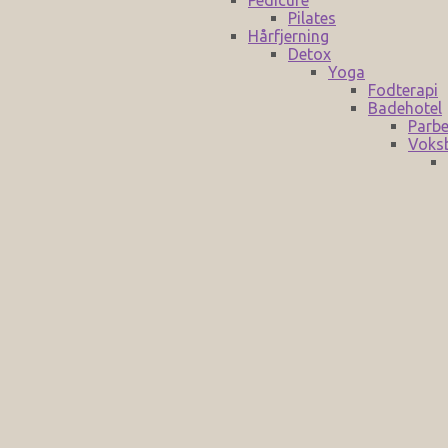
Pilates
Hårfjerning
Detox
Yoga
Fodterapi
Badehotel
Parbe
Voks