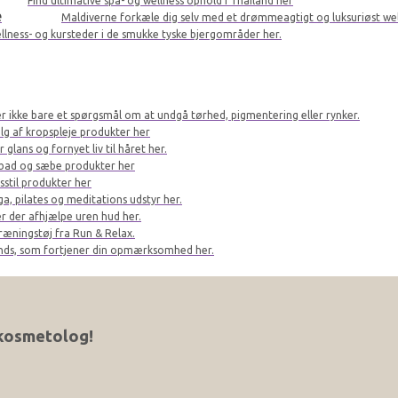
Find ultimative spa- og wellness ophold i Thailand her
e
Maldiverne forkæle dig selv med et drømmeagtigt og luksuriøst we
llness- og kursteder i de smukke tyske bjergområder her.
er ikke bare et spørgsmål om at undgå tørhed, pigmentering eller rynker.
lg af kropspleje produkter her
glans og fornyet liv til håret her.
bad og sæbe produkter her
sstil produkter her
a, pilates og meditations udstyr her.
r der afhjælpe uren hud her.
ræningstøj fra Run & Relax.
ands, som fortjener din opmærksomhed her.
 kosmetolog!