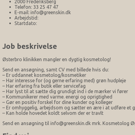
2000 Frederiksberg‎
Telefon: 33 25 47 47
E-mail: info@greenskin.dk
Arbejdstid:
Startdato:
Job beskrivelse
Østerbro klinikken mangler en dygtig kosmetolog!
Send en ansøgning, samt CV med billede hvis du:
– Er uddannet kosmetolog/kosmetiker
– Har interesse for (og gerne erfaring med) grøn hudpleje
– Har erfaring fra butik eller servicefag
– Har lyst til at sætte dig grundigt ind i de mærker vi fører
– Kommunikerer med varme. energi og oprigtighed
– Gør en positiv forskel for dine kunder og kolleger
– Er omhyggelig, arbejdsom og sætter en ære i at udføre et 
– Kan holde hovedet koldt selvom der er travlt
Send en ansøgning til info@greenskin.dk mrk. Kosmetolog Øste