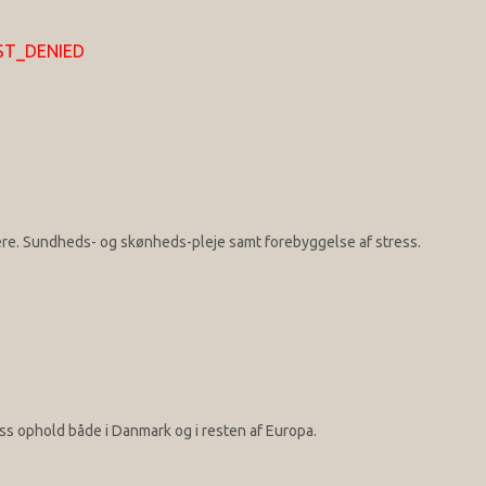
EST_DENIED
være. Sundheds- og skønheds-pleje samt forebyggelse af stress.
s ophold både i Danmark og i resten af Europa.