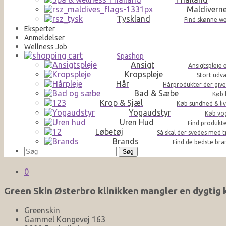
Maldivern
Tyskland
Find skønne we
Eksperter
Anmeldelser
Wellness Job
Spashop
Ansigt
Ansigtspleje 
Kropspleje
Stort udva
Hår
Hårprodukter der giver 
Bad & Sæbe
Køb 
Krop & Sjæl
Køb sundhed & liv
Yogaudstyr
Køb yog
Uren Hud
Find produkte
Løbetøj
Så skal der svedes med t
Brands
Find de bedste br
Søg
efter:
0
Green Skin Østerbro klinikken mangler en dygtig
Greenskin
Gammel Kongevej 163