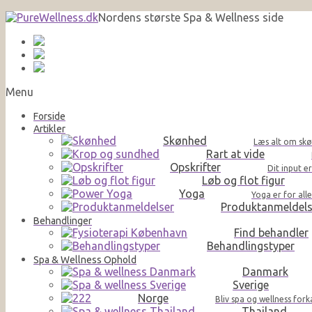
Nordens største Spa & Wellness side
Menu
Forside
Artikler
Skønhed
Læs alt om skø
Rart at vide
Opskrifter
Dit input e
Løb og flot figur
Yoga
Yoga er for al
Produktanmeldels
Behandlinger
Find behandler
Behandlingstyper
Spa & Wellness Ophold
Danmark
Sverige
Norge
Bliv spa og wellness for
Thailand