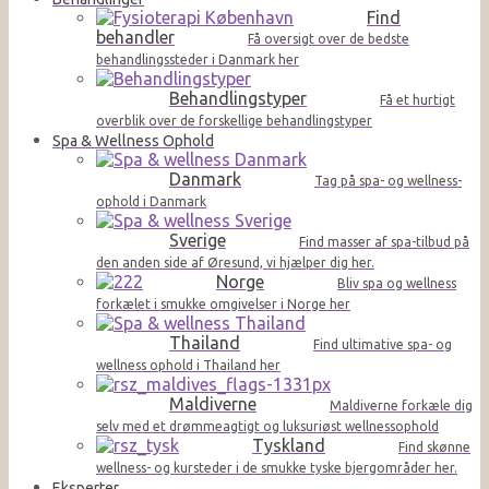
Find
behandler
Få oversigt over de bedste
behandlingssteder i Danmark her
Behandlingstyper
Få et hurtigt
overblik over de forskellige behandlingstyper
Spa & Wellness Ophold
Danmark
Tag på spa- og wellness-
ophold i Danmark
Sverige
Find masser af spa-tilbud på
den anden side af Øresund, vi hjælper dig her.
Norge
Bliv spa og wellness
forkælet i smukke omgivelser i Norge her
Thailand
Find ultimative spa- og
wellness ophold i Thailand her
Maldiverne
Maldiverne forkæle dig
selv med et drømmeagtigt og luksuriøst wellnessophold
Tyskland
Find skønne
wellness- og kursteder i de smukke tyske bjergområder her.
Eksperter