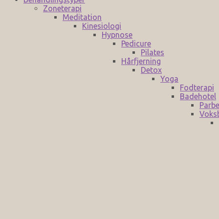
Zoneterapi
Meditation
Kinesiologi
Hypnose
Pedicure
Pilates
Hårfjerning
Detox
Yoga
Fodterapi
Badehotel
Parbe
Voks