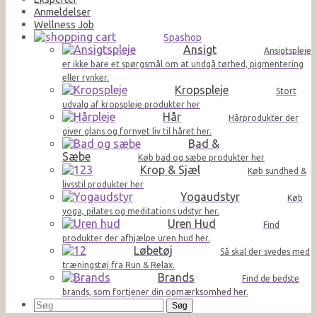
Anmeldelser
Wellness Job
Spashop
Ansigt
Ansigtspleje
er ikke bare et spørgsmål om at undgå tørhed, pigmentering
eller rynker.
Kropspleje
Stort
udvalg af kropspleje produkter her
Hår
Hårprodukter der
giver glans og fornyet liv til håret her.
Bad &
Sæbe
Køb bad og sæbe produkter her
Krop & Sjæl
Køb sundhed &
livsstil produkter her
Yogaudstyr
Køb
yoga, pilates og meditations udstyr her.
Uren Hud
Find
produkter der afhjælpe uren hud her.
Løbetøj
Så skal der svedes med
træningstøj fra Run & Relax.
Brands
Find de bedste
brands, som fortjener din opmærksomhed her.
Søg
efter: