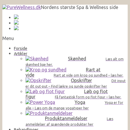
Nordens største Spa & Wellness side
Menu
Forside
Artikler
Skønhed
Læs alt om
skønhed lige her.
Rart at
vide
Rart at vide om krop og sundhed – læs her.
Opskrifter
Dit input
er dit out-put – Find lækre og sunde opskrifter her
Løb og flot
figur
Få fantastisk form og flot figur – læs her.
Yoga
Yoga er for
alle – Læs om de mange yogatyper her
Produktanmeldelser
Læs
anmeldelser af spændende produkter her
Behandlinger