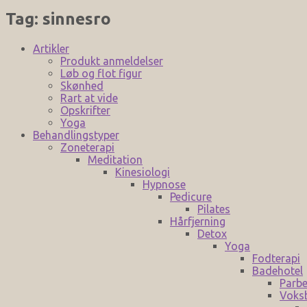
Tag:
sinnesro
Artikler
Produkt anmeldelser
Løb og flot figur
Skønhed
Rart at vide
Opskrifter
Yoga
Behandlingstyper
Zoneterapi
Meditation
Kinesiologi
Hypnose
Pedicure
Pilates
Hårfjerning
Detox
Yoga
Fodterapi
Badehotel
Parbe
Voks