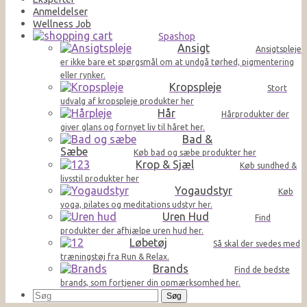
Anmeldelser
Wellness Job
Spashop
Ansigt
Ansigtspleje
er ikke bare et spørgsmål om at undgå tørhed, pigmentering
eller rynker.
Kropspleje
Stort
udvalg af kropspleje produkter her
Hår
Hårprodukter der
giver glans og fornyet liv til håret her.
Bad &
Sæbe
Køb bad og sæbe produkter her
Krop & Sjæl
Køb sundhed &
livsstil produkter her
Yogaudstyr
Køb
yoga, pilates og meditations udstyr her.
Uren Hud
Find
produkter der afhjælpe uren hud her.
Løbetøj
Så skal der svedes med
træningstøj fra Run & Relax.
Brands
Find de bedste
brands, som fortjener din opmærksomhed her.
Søg
efter: