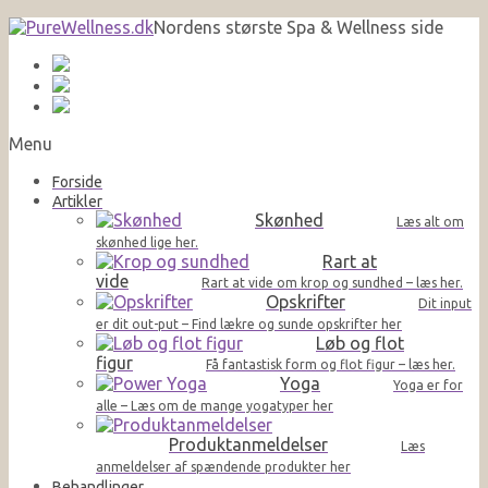
Nordens største Spa & Wellness side
Menu
Forside
Artikler
Skønhed
Læs alt om
skønhed lige her.
Rart at
vide
Rart at vide om krop og sundhed – læs her.
Opskrifter
Dit input
er dit out-put – Find lækre og sunde opskrifter her
Løb og flot
figur
Få fantastisk form og flot figur – læs her.
Yoga
Yoga er for
alle – Læs om de mange yogatyper her
Produktanmeldelser
Læs
anmeldelser af spændende produkter her
Behandlinger