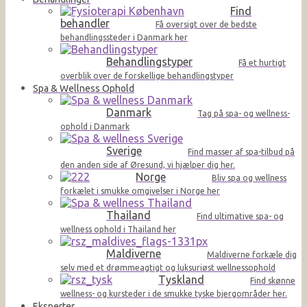
Find
behandler
Få oversigt over de bedste
behandlingssteder i Danmark her
Behandlingstyper
Få et hurtigt
overblik over de forskellige behandlingstyper
Spa & Wellness Ophold
Danmark
Tag på spa- og wellness-
ophold i Danmark
Sverige
Find masser af spa-tilbud på
den anden side af Øresund, vi hjælper dig her.
Norge
Bliv spa og wellness
forkælet i smukke omgivelser i Norge her
Thailand
Find ultimative spa- og
wellness ophold i Thailand her
Maldiverne
Maldiverne forkæle dig
selv med et drømmeagtigt og luksuriøst wellnessophold
Tyskland
Find skønne
wellness- og kursteder i de smukke tyske bjergområder her.
Eksperter