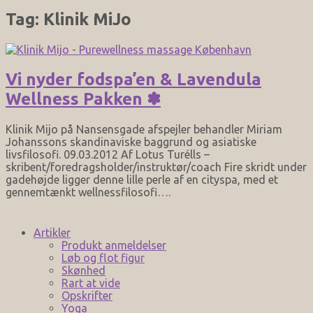
Tag:
Klinik MiJo
Vi nyder fodspa’en & Lavendula
Wellness Pakken ✽
Klinik Mijo på Nansensgade afspejler behandler Miriam
Johanssons skandinaviske baggrund og asiatiske
livsfilosofi. 09.03.2012 Af Lotus Turélls –
skribent/foredragsholder/instruktør/coach Fire skridt under
gadehøjde ligger denne lille perle af en cityspa, med et
gennemtænkt wellnessfilosofi….
Artikler
Produkt anmeldelser
Løb og flot figur
Skønhed
Rart at vide
Opskrifter
Yoga