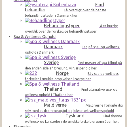
Find
behandler
Få oversigt over de bedste
behandlingssteder i Danmark her
Behandlingstyper
Få et hurtigt
overblik over de forskellige behandlingstyper
Spa & Wellness Ophold
Danmark
Tag på spa- og wellness-
ophold i Danmark
Sverige
Find masser af spa-tilbud på
den anden side af Øresund, vi hjælper dig her.
Norge
Bliv spa og wellness
forkælet i smukke omgivelser i Norge her
Thailand
Find ultimative spa- og
wellness ophold i Thailand her
Maldiverne
Maldiverne forkæle dig
selv med et drømmeagtigt og luksuriøst wellnessophold
Tyskland
Find skønne
wellness- og kursteder i de smukke tyske bjergområder her.
Eksperter