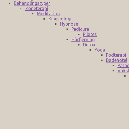
Behandlingstyper
Zoneterapi
Meditation
Kinesiologi
Hypnose
Pedicure
Pilates
Hårfjerning
Detox
Yoga
Fodterapi
Badehotel
Parbe
Voks