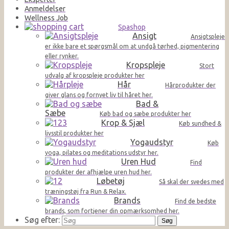
Anmeldelser
Wellness Job
Spashop
Ansigt
Ansigtspleje
er ikke bare et spørgsmål om at undgå tørhed, pigmentering
eller rynker.
Kropspleje
Stort
udvalg af kropspleje produkter her
Hår
Hårprodukter der
giver glans og fornyet liv til håret her.
Bad &
Sæbe
Køb bad og sæbe produkter her
Krop & Sjæl
Køb sundhed &
livsstil produkter her
Yogaudstyr
Køb
yoga, pilates og meditations udstyr her.
Uren Hud
Find
produkter der afhjælpe uren hud her.
Løbetøj
Så skal der svedes med
træningstøj fra Run & Relax.
Brands
Find de bedste
brands, som fortjener din opmærksomhed her.
Søg efter: