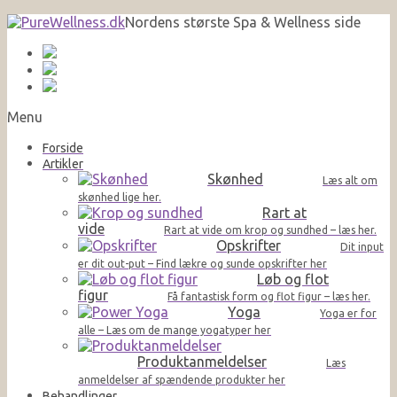
Nordens største Spa & Wellness side
Menu
Forside
Artikler
Skønhed
Læs alt om
skønhed lige her.
Rart at
vide
Rart at vide om krop og sundhed – læs her.
Opskrifter
Dit input
er dit out-put – Find lækre og sunde opskrifter her
Løb og flot
figur
Få fantastisk form og flot figur – læs her.
Yoga
Yoga er for
alle – Læs om de mange yogatyper her
Produktanmeldelser
Læs
anmeldelser af spændende produkter her
Behandlinger