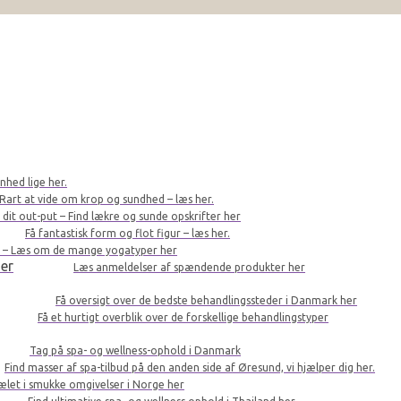
nhed lige her.
Rart at vide om krop og sundhed – læs her.
r dit out-put – Find lækre og sunde opskrifter her
Få fantastisk form og flot figur – læs her.
le – Læs om de mange yogatyper her
er
Læs anmeldelser af spændende produkter her
Få oversigt over de bedste behandlingssteder i Danmark her
Få et hurtigt overblik over de forskellige behandlingstyper
Tag på spa- og wellness-ophold i Danmark
Find masser af spa-tilbud på den anden side af Øresund, vi hjælper dig her.
kælet i smukke omgivelser i Norge her