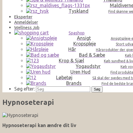
Maldivern
Tyskland
Find skønne we
Eksperter
Anmeldelser
Wellness Job
Spashop
Ansigt
Ansigtspleje 
Kropspleje
Stort udva
Hår
Hårprodukter der giver 
Bad & Sæbe
Køb 
Krop & Sjæl
Køb sundhed & liv
Yogaudstyr
Køb yog
Uren Hud
Find produkte
Løbetøj
Så skal der svedes med t
Brands
Find de bedste br
Søg efter:
Hypnoseterapi
Hypnoseterapi kan ændre dit liv