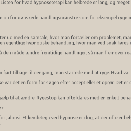
. Listen for hvad hypnoseterapi kan helbrede er lang, og mege
e op for uønskede handlingsmønstre som for eksempel rygnin
er ud med en samtale, hvor man fortæller om problemet, man ø
den egentlige hypnotiske behandling, hvor man ved snak føres i
 den måde ændre fremtidige handlinger, så man fremover reag
n ført tilbage til dengang, man startede med at ryge. Hvad var 
var det en form for søgen efter accept eller et oprør. Det er 
hjælp til at ændre. Rygestop kan ofte klares med en enkelt beha
er
or jalousi. Et kendetegn ved hypnose er dog, at der ofte er b
.