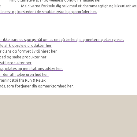
Find ultimative spa- og wellness ophold i Thailand her
e
Maldiverne forkæle dig selv med et drømmeagtigt og luksuriøst we
llness- og kursteder i de smukke tyske bjergområder her.
er ikke bare et spørgsmål om at undgå tørhed, pigmentering eller rynker.
lg af kropspleje produkter her
glans og fornyet liv til håret her.
bad og sæbe produkter her
sstil produkter her
a, pilates og meditations udstyr her.
r der afhjælpe uren hud her.
ræningstøj fra Run & Relax.
ands, som fortjener din opmærksomhed her.