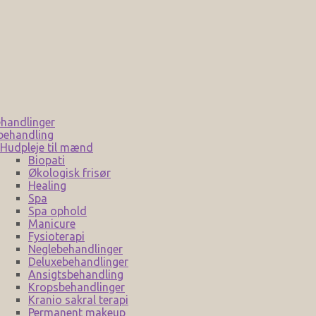
handlinger
behandling
Hudpleje til mænd
Biopati
Økologisk frisør
Healing
Spa
Spa ophold
Manicure
Fysioterapi
Neglebehandlinger
Deluxebehandlinger
Ansigtsbehandling
Kropsbehandlinger
Kranio sakral terapi
Permanent makeup