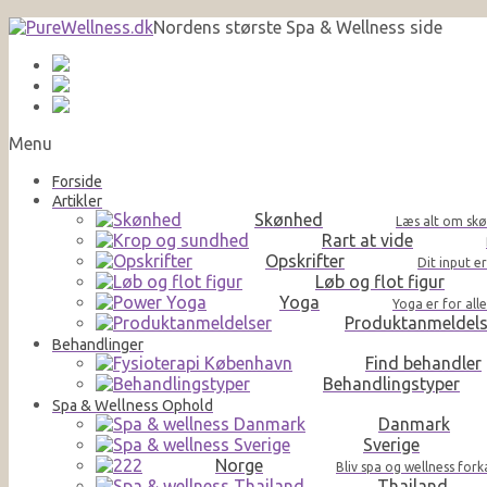
Nordens største Spa & Wellness side
Menu
Forside
Artikler
Skønhed
Læs alt om skø
Rart at vide
Opskrifter
Dit input e
Løb og flot figur
Yoga
Yoga er for al
Produktanmeldels
Behandlinger
Find behandler
Behandlingstyper
Spa & Wellness Ophold
Danmark
Sverige
Norge
Bliv spa og wellness for
Thailand