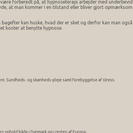
 være forberedt på, at hypnoseterapi arbejder med underbevi
yde, at man kommer i en tilstand eller bliver gjort opmærksom 
gefter kan huske, hvad der er sket og derfor kan man også hel
et koster at benytte hypnose.
være. Sundheds- og skønheds-pleje samt forebyggelse af stress.
s ophold både i Danmark og i resten af Europa.