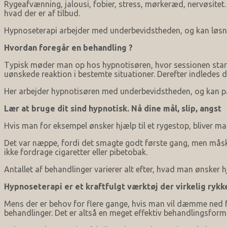
Rygeafvænning, jalousi, fobier, stress, mørkeræd, nervøsitet
hvad der er af tilbud.
Hypnoseterapi arbejder med underbevidstheden, og kan løsn
Hvordan foregår en behandling ?
Typisk møder man op hos hypnotisøren, hvor sessionen start
uønskede reaktion i bestemte situationer. Derefter indledes 
Her arbejder hypnotisøren med underbevidstheden, og kan på
Lær at bruge dit sind hypnotisk. Nå dine mål, slip, angst
Hvis man for eksempel ønsker hjælp til et rygestop, bliver ma
Det var næppe, fordi det smagte godt første gang, men måske 
ikke fordrage cigaretter eller pibetobak.
Antallet af behandlinger varierer alt efter, hvad man ønsker 
Hypnoseterapi er et kraftfulgt værktøj der virkelig rykk
Mens der er behov for flere gange, hvis man vil dæmme ned f
behandlinger. Det er altså en meget effektiv behandlingsform