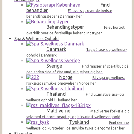
Find
behandler
Få oversigt over de bedste
behandlingssteder i Danmark her
Behandlingstyper
Få et hurtigt
overblik over de forskellige behandlingstyper
Spa & Wellness Ophold
Danmark
Tag på spa- og wellness-
ophold i Danmark
Sverige
Find masser af spa-tilbud på
den anden side af Øresund, vi hjælper dig her.
Norge
Bliv spa og wellness
forkælet i smukke omgivelser i Norge her
Thailand
Find ultimative spa- og
wellness ophold i Thailand her
Maldiverne
Maldiverne forkæle dig
selv med et drømmeagtigt og luksuriøst wellnessophold
Tyskland
Find skønne
wellness- og kursteder i de smukke tyske bjergområder her.
Eksperter