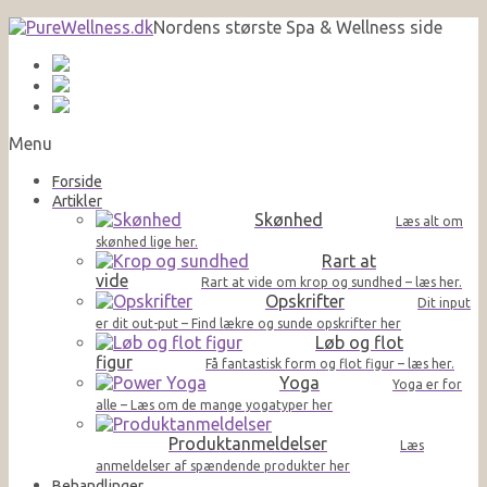
Nordens største Spa & Wellness side
Menu
Forside
Artikler
Skønhed
Læs alt om
skønhed lige her.
Rart at
vide
Rart at vide om krop og sundhed – læs her.
Opskrifter
Dit input
er dit out-put – Find lækre og sunde opskrifter her
Løb og flot
figur
Få fantastisk form og flot figur – læs her.
Yoga
Yoga er for
alle – Læs om de mange yogatyper her
Produktanmeldelser
Læs
anmeldelser af spændende produkter her
Behandlinger