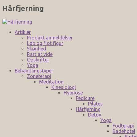
Hårfjerning
Artikler
Produkt anmeldelser
Løb og flot figur
Skønhed
Rart at vide
Opskrifter
Yoga
Behandlingstyper
Zoneterapi
Meditation
Kinesiologi
Hypnose
Pedicure
Pilates
Hårfjerning
Detox
Yoga
Fodterapi
Badehotel
Parbe