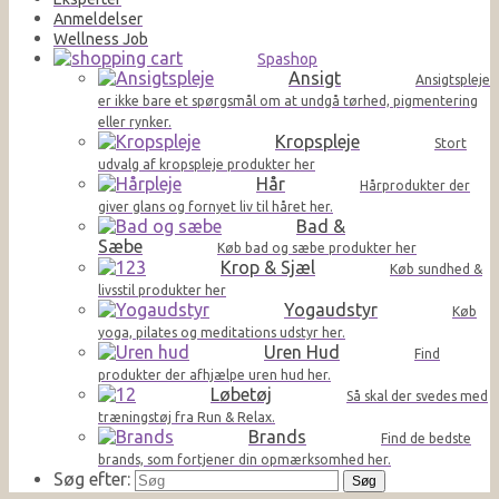
Anmeldelser
Wellness Job
Spashop
Ansigt
Ansigtspleje
er ikke bare et spørgsmål om at undgå tørhed, pigmentering
eller rynker.
Kropspleje
Stort
udvalg af kropspleje produkter her
Hår
Hårprodukter der
giver glans og fornyet liv til håret her.
Bad &
Sæbe
Køb bad og sæbe produkter her
Krop & Sjæl
Køb sundhed &
livsstil produkter her
Yogaudstyr
Køb
yoga, pilates og meditations udstyr her.
Uren Hud
Find
produkter der afhjælpe uren hud her.
Løbetøj
Så skal der svedes med
træningstøj fra Run & Relax.
Brands
Find de bedste
brands, som fortjener din opmærksomhed her.
Søg efter: