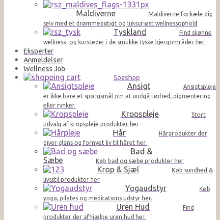
Maldiverne
Maldiverne forkæle dig
selv med et drømmeagtigt og luksuriøst wellnessophold
Tyskland
Find skønne
wellness- og kursteder i de smukke tyske bjergområder her.
Eksperter
Anmeldelser
Wellness Job
Spashop
Ansigt
Ansigtspleje
er ikke bare et spørgsmål om at undgå tørhed, pigmentering
eller rynker.
Kropspleje
Stort
udvalg af kropspleje produkter her
Hår
Hårprodukter der
giver glans og fornyet liv til håret her.
Bad &
Sæbe
Køb bad og sæbe produkter her
Krop & Sjæl
Køb sundhed &
livsstil produkter her
Yogaudstyr
Køb
yoga, pilates og meditations udstyr her.
Uren Hud
Find
produkter der afhjælpe uren hud her.