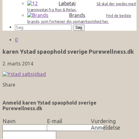
Løbetøj
Så skal der svedes med
træningstøj fra Run & Relax.
Brands
Find de bedste
brands, som fortjener din opmærksomhed her.
Søg
efter:
0
karen Ystad spaophold sverige Purewellness.dk
2. marts 2014
Share
Anmeld karen Ystad spaophold sverige
Purewellness.dk
Navn
E-mail
Vurdering
Anmeldelse