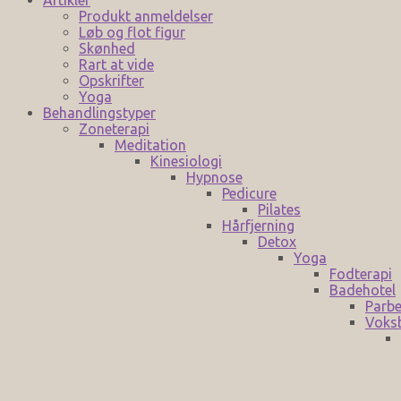
Produkt anmeldelser
Løb og flot figur
Skønhed
Rart at vide
Opskrifter
Yoga
Behandlingstyper
Zoneterapi
Meditation
Kinesiologi
Hypnose
Pedicure
Pilates
Hårfjerning
Detox
Yoga
Fodterapi
Badehotel
Parbe
Voks