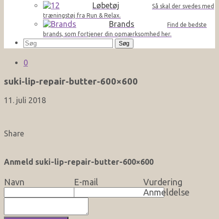
Løbetøj
Så skal der svedes med
træningstøj fra Run & Relax.
Brands
Find de bedste
brands, som fortjener din opmærksomhed her.
Søg
efter:
0
suki-lip-repair-butter-600×600
11. juli 2018
Share
Anmeld suki-lip-repair-butter-600×600
Navn
E-mail
Vurdering
Anmeldelse