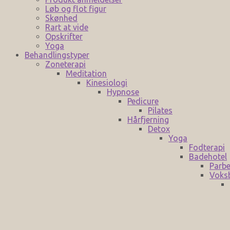
Løb og flot figur
Skønhed
Rart at vide
Opskrifter
Yoga
Behandlingstyper
Zoneterapi
Meditation
Kinesiologi
Hypnose
Pedicure
Pilates
Hårfjerning
Detox
Yoga
Fodterapi
Badehotel
Parbe
Voks