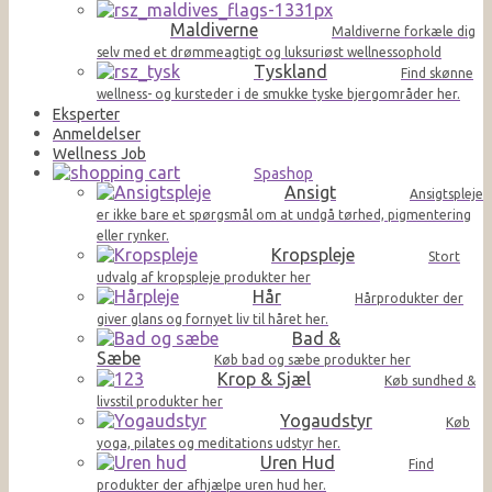
Maldiverne
Maldiverne forkæle dig
selv med et drømmeagtigt og luksuriøst wellnessophold
Tyskland
Find skønne
wellness- og kursteder i de smukke tyske bjergområder her.
Eksperter
Anmeldelser
Wellness Job
Spashop
Ansigt
Ansigtspleje
er ikke bare et spørgsmål om at undgå tørhed, pigmentering
eller rynker.
Kropspleje
Stort
udvalg af kropspleje produkter her
Hår
Hårprodukter der
giver glans og fornyet liv til håret her.
Bad &
Sæbe
Køb bad og sæbe produkter her
Krop & Sjæl
Køb sundhed &
livsstil produkter her
Yogaudstyr
Køb
yoga, pilates og meditations udstyr her.
Uren Hud
Find
produkter der afhjælpe uren hud her.