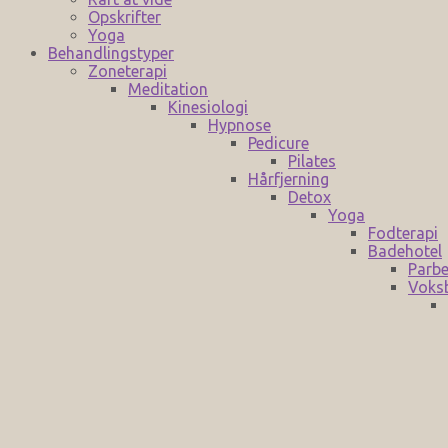
Opskrifter
Yoga
Behandlingstyper
Zoneterapi
Meditation
Kinesiologi
Hypnose
Pedicure
Pilates
Hårfjerning
Detox
Yoga
Fodterapi
Badehotel
Parbe
Voks