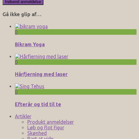
Gå ikke glip af…
0
Bikram Yoga
0
Hårfjerning med laser
0
Efterår og tid til te
Artikler
Produkt anmeldelser
Løb og flot figur
Skønhed
Rart at vide