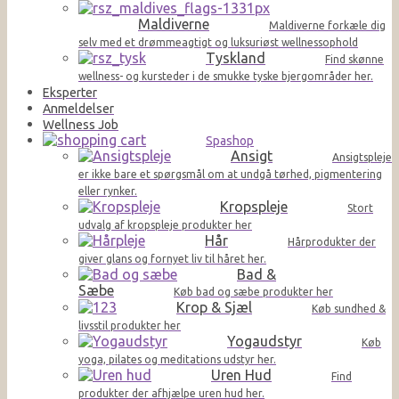
Maldiverne
Maldiverne forkæle dig
selv med et drømmeagtigt og luksuriøst wellnessophold
Tyskland
Find skønne
wellness- og kursteder i de smukke tyske bjergområder her.
Eksperter
Anmeldelser
Wellness Job
Spashop
Ansigt
Ansigtspleje
er ikke bare et spørgsmål om at undgå tørhed, pigmentering
eller rynker.
Kropspleje
Stort
udvalg af kropspleje produkter her
Hår
Hårprodukter der
giver glans og fornyet liv til håret her.
Bad &
Sæbe
Køb bad og sæbe produkter her
Krop & Sjæl
Køb sundhed &
livsstil produkter her
Yogaudstyr
Køb
yoga, pilates og meditations udstyr her.
Uren Hud
Find
produkter der afhjælpe uren hud her.