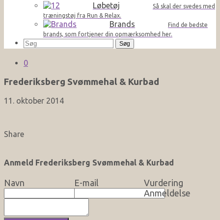
Løbetøj
Så skal der svedes med
træningstøj fra Run & Relax.
Brands
Find de bedste
brands, som fortjener din opmærksomhed her.
Søg
efter:
0
Frederiksberg Svømmehal & Kurbad
11. oktober 2014
Share
Anmeld Frederiksberg Svømmehal & Kurbad
Navn
E-mail
Vurdering
Anmeldelse