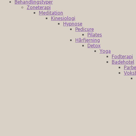
Behandlingstyper
Zoneterapi
Meditation
Kinesiologi
Hypnose
Pedicure
Pilates
Hårfjerning
Detox
Yoga
Fodterapi
Badehotel
Parbe
Voks