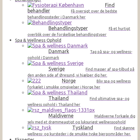
Find
behandler
Få oversigt over de bedste
behandlingssteder i Danmark her
Behandlingstyper
Få et hurtigt
overblik over de forskellige behandlingstyper
Spa & Wellness Ophold
Danmark
Tag på spa- og wellness-
ophold i Danmark
Sverige
Find masser af spa-tilbud på
den anden side af Øresund, vi hjælper dig her.
Norge
Bliv spa og wellness
forkælet i smukke omgivelser i Norge her
Thailand
Find ultimative spa- og
wellness ophold i Thailand her
Maldiverne
Maldiverne forkæle dig
selv med et drømmeagtigt og luksuriøst wellnessophold
Tyskland
Find skønne
wellness- og kursteder i de smukke tyske bjergområder her.
Eksperter