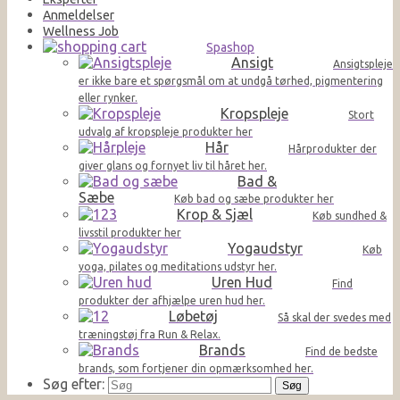
Anmeldelser
Wellness Job
Spashop
Ansigt
Ansigtspleje
er ikke bare et spørgsmål om at undgå tørhed, pigmentering
eller rynker.
Kropspleje
Stort
udvalg af kropspleje produkter her
Hår
Hårprodukter der
giver glans og fornyet liv til håret her.
Bad &
Sæbe
Køb bad og sæbe produkter her
Krop & Sjæl
Køb sundhed &
livsstil produkter her
Yogaudstyr
Køb
yoga, pilates og meditations udstyr her.
Uren Hud
Find
produkter der afhjælpe uren hud her.
Løbetøj
Så skal der svedes med
træningstøj fra Run & Relax.
Brands
Find de bedste
brands, som fortjener din opmærksomhed her.
Søg efter: