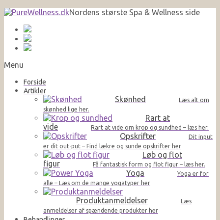
Nordens største Spa & Wellness side
Menu
Forside
Artikler
Skønhed
Læs alt om
skønhed lige her.
Rart at
vide
Rart at vide om krop og sundhed – læs her.
Opskrifter
Dit input
er dit out-put – Find lækre og sunde opskrifter her
Løb og flot
figur
Få fantastisk form og flot figur – læs her.
Yoga
Yoga er for
alle – Læs om de mange yogatyper her
Produktanmeldelser
Læs
anmeldelser af spændende produkter her
Behandlinger