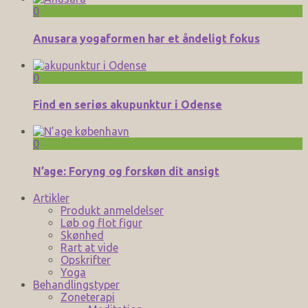
0
Anusara yogaformen har et åndeligt fokus
0
Find en seriøs akupunktur i Odense
0
N’age: Foryng og forskøn dit ansigt
Artikler
Produkt anmeldelser
Løb og flot figur
Skønhed
Rart at vide
Opskrifter
Yoga
Behandlingstyper
Zoneterapi