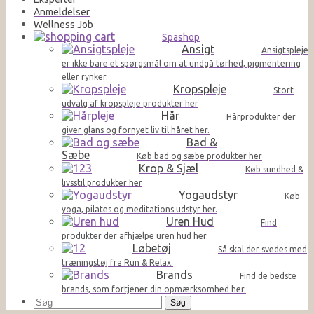
Anmeldelser
Wellness Job
Spashop
Ansigt
Ansigtspleje
er ikke bare et spørgsmål om at undgå tørhed, pigmentering
eller rynker.
Kropspleje
Stort
udvalg af kropspleje produkter her
Hår
Hårprodukter der
giver glans og fornyet liv til håret her.
Bad &
Sæbe
Køb bad og sæbe produkter her
Krop & Sjæl
Køb sundhed &
livsstil produkter her
Yogaudstyr
Køb
yoga, pilates og meditations udstyr her.
Uren Hud
Find
produkter der afhjælpe uren hud her.
Løbetøj
Så skal der svedes med
træningstøj fra Run & Relax.
Brands
Find de bedste
brands, som fortjener din opmærksomhed her.
Søg
efter: