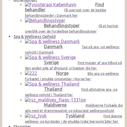
Find
behandler
Få oversigt over de bedste
behandlingssteder i Danmark her
Behandlingstyper
Få et hurtigt
overblik over de forskellige behandlingstyper
Spa & Wellness Ophold
Danmark
Tag på spa- og wellness-
ophold i Danmark
Sverige
Find masser af spa-tilbud på
den anden side af Øresund, vi hjælper dig her.
Norge
Bliv spa og wellness
forkælet i smukke omgivelser i Norge her
Thailand
Find ultimative spa- og
wellness ophold i Thailand her
Maldiverne
Maldiverne forkæle dig
selv med et drømmeagtigt og luksuriøst wellnessophold
Tyskland
Find skønne
wellness- og kursteder i de smukke tyske bjergområder her.
Eksperter