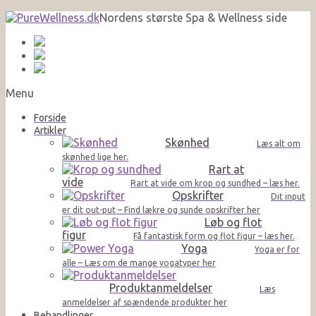
Nordens største Spa & Wellness side
Menu
Forside
Artikler
Skønhed
Læs alt om
skønhed lige her.
Rart at
vide
Rart at vide om krop og sundhed – læs her.
Opskrifter
Dit input
er dit out-put – Find lækre og sunde opskrifter her
Løb og flot
figur
Få fantastisk form og flot figur – læs her.
Yoga
Yoga er for
alle – Læs om de mange yogatyper her
Produktanmeldelser
Læs
anmeldelser af spændende produkter her
Behandlinger