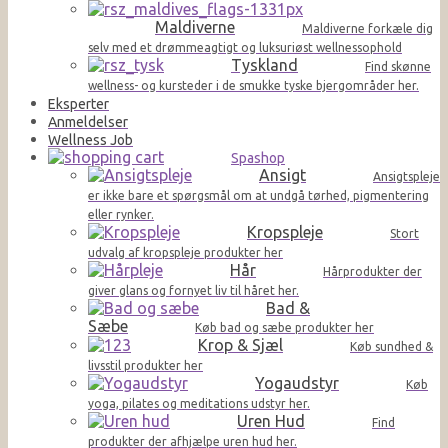
Maldiverne
Maldiverne forkæle dig
selv med et drømmeagtigt og luksuriøst wellnessophold
Tyskland
Find skønne
wellness- og kursteder i de smukke tyske bjergområder her.
Eksperter
Anmeldelser
Wellness Job
Spashop
Ansigt
Ansigtspleje
er ikke bare et spørgsmål om at undgå tørhed, pigmentering
eller rynker.
Kropspleje
Stort
udvalg af kropspleje produkter her
Hår
Hårprodukter der
giver glans og fornyet liv til håret her.
Bad &
Sæbe
Køb bad og sæbe produkter her
Krop & Sjæl
Køb sundhed &
livsstil produkter her
Yogaudstyr
Køb
yoga, pilates og meditations udstyr her.
Uren Hud
Find
produkter der afhjælpe uren hud her.