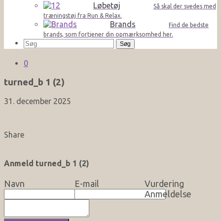
Løbetøj
Så skal der svedes med
træningstøj fra Run & Relax.
Brands
Find de bedste
brands, som fortjener din opmærksomhed her.
Søg
efter:
0
turned_b 1 (2)
31. december 2025
Share
Anmeld turned_b 1 (2)
Navn
E-mail
Vurdering
Anmeldelse