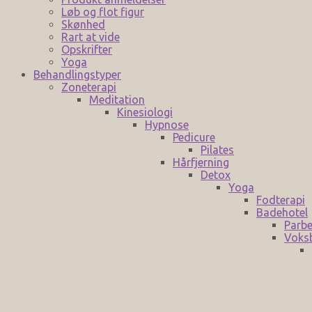
Løb og flot figur
Skønhed
Rart at vide
Opskrifter
Yoga
Behandlingstyper
Zoneterapi
Meditation
Kinesiologi
Hypnose
Pedicure
Pilates
Hårfjerning
Detox
Yoga
Fodterapi
Badehotel
Parbe
Voks