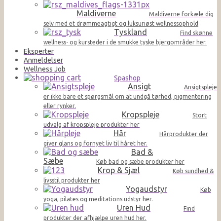
Maldiverne
Maldiverne forkæle dig
selv med et drømmeagtigt og luksuriøst wellnessophold
Tyskland
Find skønne
wellness- og kursteder i de smukke tyske bjergområder her.
Eksperter
Anmeldelser
Wellness Job
Spashop
Ansigt
Ansigtspleje
er ikke bare et spørgsmål om at undgå tørhed, pigmentering
eller rynker.
Kropspleje
Stort
udvalg af kropspleje produkter her
Hår
Hårprodukter der
giver glans og fornyet liv til håret her.
Bad &
Sæbe
Køb bad og sæbe produkter her
Krop & Sjæl
Køb sundhed &
livsstil produkter her
Yogaudstyr
Køb
yoga, pilates og meditations udstyr her.
Uren Hud
Find
produkter der afhjælpe uren hud her.