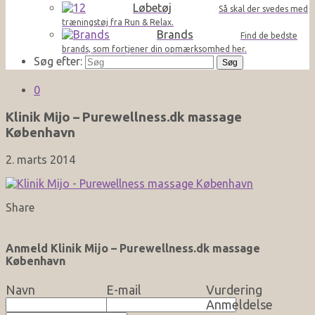
Løbetøj
Så skal der svedes med
træningstøj fra Run & Relax.
Brands
Find de bedste
brands, som fortjener din opmærksomhed her.
Søg efter:
0
Klinik Mijo – Purewellness.dk massage
København
2. marts 2014
Share
Anmeld Klinik Mijo – Purewellness.dk massage
København
Navn
E-mail
Vurdering
Anmeldelse