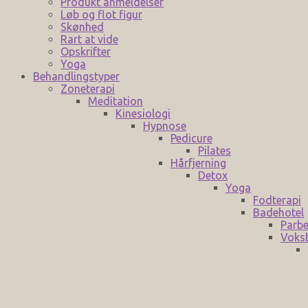
Produkt anmeldelser
Løb og flot figur
Skønhed
Rart at vide
Opskrifter
Yoga
Behandlingstyper
Zoneterapi
Meditation
Kinesiologi
Hypnose
Pedicure
Pilates
Hårfjerning
Detox
Yoga
Fodterapi
Badehotel
Parbe
Voks