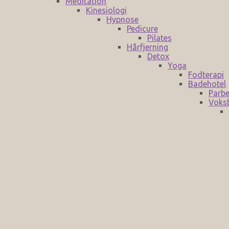
Meditation
Kinesiologi
Hypnose
Pedicure
Pilates
Hårfjerning
Detox
Yoga
Fodterapi
Badehotel
Parbe
Voks