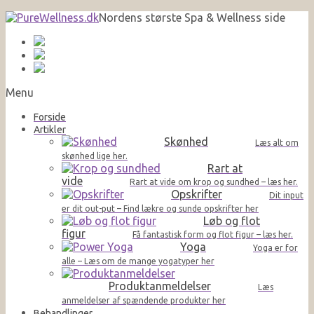
Nordens største Spa & Wellness side
Menu
Forside
Artikler
Skønhed
Læs alt om
skønhed lige her.
Rart at
vide
Rart at vide om krop og sundhed – læs her.
Opskrifter
Dit input
er dit out-put – Find lækre og sunde opskrifter her
Løb og flot
figur
Få fantastisk form og flot figur – læs her.
Yoga
Yoga er for
alle – Læs om de mange yogatyper her
Produktanmeldelser
Læs
anmeldelser af spændende produkter her
Behandlinger