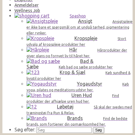
Anmeldelser
Wellness Job
Spashop
Ansigt
Ansigtspleje
er ikke bare et spørgsmål om at undgå tørhed, pigmentering
eller rynker.
Kropspleje
Stort
udvalg af kropspleje produkter her
Hår
Hårprodukter der
giver glans og fornyet liv til håret her.
Bad &
Sæbe
Køb bad og sæbe produkter her
Krop & Sjæl
Køb sundhed &
livsstil produkter her
Yogaudstyr
Køb
yoga, pilates og meditations udstyr her.
Uren Hud
Find
produkter der afhjælpe uren hud her.
Løbetøj
Så skal der svedes med
træningstøj fra Run & Relax.
Brands
Find de bedste
brands, som fortjener din opmærksomhed her.
Søg efter: